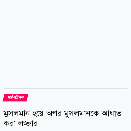
পরিমাপযোগ্য ফলাফলে রূপ দিতে হবে। অনিশ্চিত বৈশ্বিক
অর্থনৈতিক পরিস্থিতিতে শরিয়াহসম্মত বিনিয়োগের...
ধর্ম-জীবন
মুসলমান হয়ে অপর মুসলমানকে আঘাত
করা লজ্জার