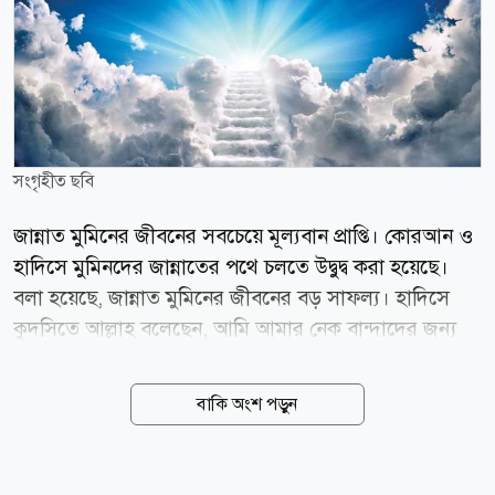
সংগৃহীত ছবি
জান্নাত মুমিনের জীবনের সবচেয়ে মূল্যবান প্রাপ্তি। কোরআন ও
হাদিসে মুমিনদের জান্নাতের পথে চলতে উদ্বুদ্ব করা হয়েছে।
বলা হয়েছে, জান্নাত মুমিনের জীবনের বড় সাফল্য। হাদিসে
কুদসিতে আল্লাহ বলেছেন, আমি আমার নেক বান্দাদের জন্য
এমন সব বস্তু বানিয়ে রেখেছি, যা কোনো চোখ দেখেনি, কোনো
কান শোনেনি এবং কোনো অন্তঃকরণ চিন্তা করেনি। হাদিস
বাকি অংশ পড়ুন
বর্ণনাকারী সাহাবি আবু হুরায়রা (রা.) বলেন, তোমরা চাইলে এ
আয়াত তিলাওয়াত করো: কেউ জানে না তাদের জন্য চোখ
জুড়ানো কোনো বিষয় লুকিয়ে রাখা হয়েছে। (সুরা সাজদা,