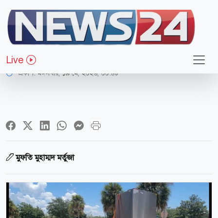
ধর্ম-জীবন
যৌতুকের পশু দিয়ে কোরবানি বিপদজনক
Live
প্রকাশ:
মঙ্গলবার, ১৯ মে, ২০২৬, ০০:৪৮
মুফতি মুহাম্মদ মর্তুজা