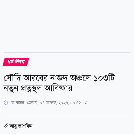
ধর্ম-জীবন
সৌদি আরবের নাজদ অঞ্চলে ১০৩টি
নতুন প্রত্নস্থল আবিষ্কার
আপডেট: শুক্রবার, ০৭ আগস্ট, ২০২৬, ০০:৪২
আবু তাশফিন