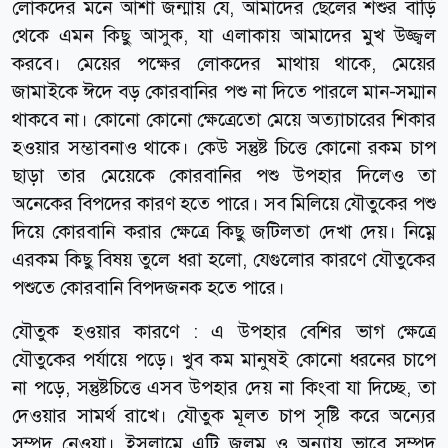
লোকদের মনে আশা জন্মায় যে, আমাদের ছেলের শশুর বাড়ি
থেকে এমন কিছু আসুক, যা এলাকায় আমাদের মুখ উজ্জ্বল
করবে। মেয়ের পক্ষের লোকদের মাথায় থাকে, মেয়ের
জামাইকে ঈদে বড় কোরবানির পশু না দিতে পারলে মান-সম্মান
থাকবে না। কোনো কোনো ক্ষেত্রেতো মেয়ে অত্যাচারের শিকার
হওয়ার সম্ভাবনাও থাকে। কেউ সন্তুষ্ট চিত্তে কোনো রকম চাপ
ছাড়া তার মেয়েকে কোরবানির পশু উপহার দিলেও তা
অনেকের বিপদের কারণ হতে পারে। সব মিলিয়ে যৌতুকের পশু
দিয়ে কোরবানি করার ক্ষেত্রে কিছু জটিলতা দেখা দেয়। নিম্নে
এরকম কিছু বিষয় তুলে ধরা হলো, যেগুলোর কারণে যৌতুকের
পশুতে কোরবানি বিপদজনক হতে পারে।
যৌতুক হওয়ার কারণে : এ উপহার বেশির ভাগ ক্ষেত্রে
যৌতুকের পর্যায়ে পড়ে। খুব কম মানুষই কোনো ধরনের চাপে
না পড়ে, সন্তুষ্টচিত্তে এসব উপহার দেয় না কিংবা যা দিচ্ছে, তা
দেওয়ার সামর্থ রাখে। যৌতুক মূলত চাপ সৃষ্টি করে অন্যের
সম্পদ নেওয়া। ইসলামে এটি জুলুম ও অন্যায় ভাবে সম্পদ