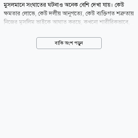
মুসলমানে সংঘাতের ঘটনাও অনেক বেশি দেখা যায়। কেউ
ক্ষমতার লোভে, কেউ দলীয় আনুগত্যে, কেউ ব্যক্তিগত শত্রুতায়
নিজের মুসলিম ভাইকে আঘাত করছে, কখনো শারীরিকভাবে,
কখনো মানসিকভাবে, কখনো সামাজিকভাবে। ইসলাম এই
ভয়াবহ প্রবণতাকে কীভাবে দেখে? কোরআন ও হাদিসে এ
বাকি অংশ পড়ুন
বিষয়ে সংক্ষীপ্ত আলোচনা করা হলো- মুসলমানরা পরস্পর ভাই:
মুসলমানদের পরস্পর সম্পর্ক হতে হবে ভ্রাতৃত্বের, শত্রুতার
নয়। কেননা মহান আল্লাহ পবিত্র কোরআনে সুস্পষ্টভাবে ঘোষণা
করেছেন যে, মুমিনরা পরস্পর ভাই। এই ভ্রাতৃত্বের বন্ধন কোনো
রাষ্ট্রীয় সীমানা, রাজনৈতিক দল, গোত্র বা স্বার্থের ভিত্তিতে নয়,
বরং ইসলাম ও তাকওয়ার ভিত্তিতে হতে হবে। পবিত্র কোরআনে
মহান আল্লাহ বলেছেন, প্রকৃতপক্ষে সমস্ত মুসলিম ভাই-ভাই।
সুতরাং তোমরা তোমাদের দুভাইয়ের মধ্যে মীমাংসা করে
দাও,...