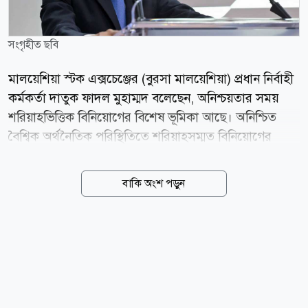
সংগৃহীত ছবি
মালয়েশিয়া স্টক এক্সচেঞ্জের (বুরসা মালয়েশিয়া) প্রধান নির্বাহী
কর্মকর্তা দাতুক ফাদল মুহাম্মদ বলেছেন, অনিশ্চয়তার সময়
শরিয়াহভিত্তিক বিনিয়োগের বিশেষ ভূমিকা আছে। অনিশ্চিত
বৈশ্বিক অর্থনৈতিক পরিস্থিতিতে শরিয়াহসম্মত বিনিয়োগের
ভূমিকা ক্রমেই গুরুত্বপূর্ণ হয়ে উঠছে। ইনভেস্ট শরিয়াহ
কনফারেন্স ২০২৬-এ বক্তব্য দেওয়ার সময় তিনি এই মন্তব্য
বাকি অংশ পড়ুন
করেন। তিনি বলেন, বিনিয়োগ তহবিল ব্যবস্থাপক ও
বিনিয়োগকারীদের শুধু পুঁজি সরবরাহের মধ্যে সীমাবদ্ধ না থেকে
তাদের বিনিয়োগের মাধ্যমে দীর্ঘমেয়াদি মূল্য সৃষ্টি হচ্ছে কি না,
সে বিষয়ে আরও সক্রিয় ভূমিকা নেওয়া উচিত। তিনি আরো
বলেন, তালিকাভুক্ত কোম্পানিগুলোকে মাকাসিদ আল-শরিয়াহর
নীতিগুলোকে বিশ্বাসযোগ্য কৌশল, বিনিয়োগযোগ্য সুযোগ এবং