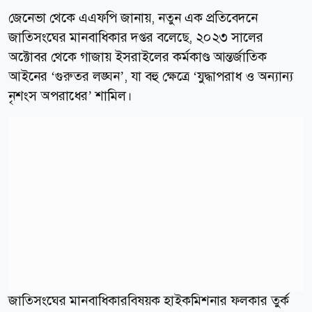
জেনেভা থেকে এএফপি জানায়, নতুন এক প্রতিবেদনে
জাতিসংঘের মানবাধিকার দপ্তর বলেছে, ২০২৩ সালের
অক্টোবর থেকে গাজায় ইসরাইলের কর্মকাণ্ড আন্তর্জাতিক
আইনের ‘গুরুতর লঙ্ঘন’, যা বহু ক্ষেত্রে ‘যুদ্ধাপরাধ ও অন্যান্য
নৃশংস অপরাধের’ শামিল।
জাতিসংঘের মানবাধিকারবিষয়ক হাইকমিশনার ফলকার তুর্ক