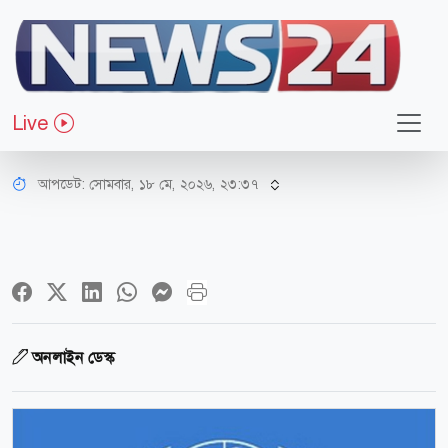
আন্তর্জাতিক
গাজায় ‘গণহত্যা’ প্রতিরোধে ব্যবস্থা নিতে
Live
হবে: ইসরায়েলকে জাতিসংঘ
আপডেট: সোমবার, ১৮ মে, ২০২৬, ২৩:৩৭
অনলাইন ডেস্ক