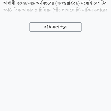
আগামী ২০২৮-২৯ অর্থবছরের (এফওয়াই২৯) মধ্যেই দেশটির
অর্থনৈতিক আকার ৫ ট্রিলিয়ন (পাঁচ লাখ কোটি) মার্কিন ডলারের
মাইলফলক অতিক্রম করবে। এই লক্ষ্য অর্জনে ভারতের
কেন্দ্রীয় সরকার সুদূরপ্রসারী ও বহুমুখী প্রবৃদ্ধি কৌশল বাস্তবায়ন
বাকি অংশ পড়ুন
করছে। গতকাল মঙ্গলবার (০৪ আগস্ট) রাজ্যসভায় দেওয়া এক
লিখিত জবাবে অর্থমন্ত্রী এ তথ্য জানান। আইএমএফ প্রকাশিত
ওয়ার্ল্ড ইকোনমিক আউটলুক (এপ্রিল ২০২৬)-এর বৈশ্বিক
তথ্যসূত্রের বরাতে তিনি উল্লেখ করেন, বর্তমান বাজারমূল্যে
২০২৮-২৯ অর্থবছর নাগাদ ভারতের মোট দেশজ উৎপাদন
(জিডিপি) আনুমানিক ৫ দশমিক ১ ট্রিলিয়ন ডলারে পৌঁছাবে।
অর্থনীতির এই ধারাবাহিক বিকাশ বজায় রাখতে সরকারের
গৃহীত পরিকল্পনা সম্পর্কে অর্থমন্ত্রী জানান, কৃষির...