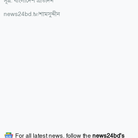
সূত্র: বাংলাদেশ প্রতিদিন
news24bd.tv/শামসুদ্দীন
For all latest news, follow the
news24bd's