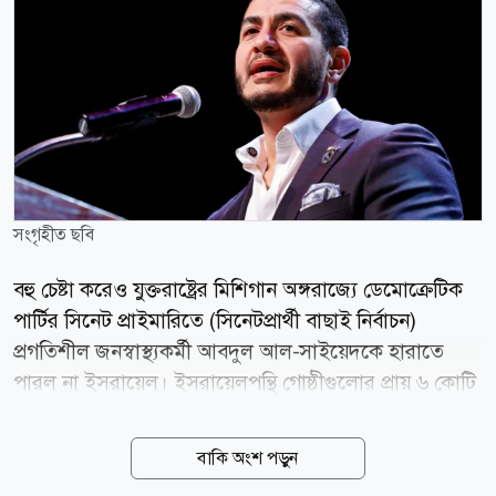
সংগৃহীত ছবি
বহু চেষ্টা করেও যুক্তরাষ্ট্রের মিশিগান অঙ্গরাজ্যে ডেমোক্রেটিক
পার্টির সিনেট প্রাইমারিতে (সিনেটপ্রার্থী বাছাই নির্বাচন)
প্রগতিশীল জনস্বাস্থ্যকর্মী আবদুল আল-সাইয়েদকে হারাতে
পারল না ইসরায়েল। ইসরায়েলপন্থি গোষ্ঠীগুলোর প্রায় ৬ কোটি
ডলারেরও (৬০ মিলিয়ন) বেশি নির্বাচনি প্রচারণার খরচকে বুড়ো
আঙুল দেখিয়ে ঐতিহাসিক মনোনয়ন লাভ করেছেন আল-
বাকি অংশ পড়ুন
সাইয়েদ। বুধবার (০৫ আগস্ট) বিভিন্ন সংবাদমাধ্যমের