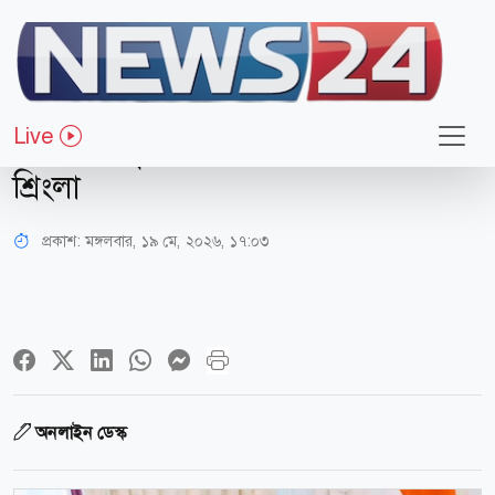
আন্তর্জাতিক
ভারত-যুক্তরাষ্ট্রের পারমাণবিক
Live
অংশীদারিত্ব হতে পারে ‘গেম চেঞ্জার’:
শ্রিংলা
প্রকাশ:
মঙ্গলবার, ১৯ মে, ২০২৬, ১৭:০৩
অনলাইন ডেস্ক