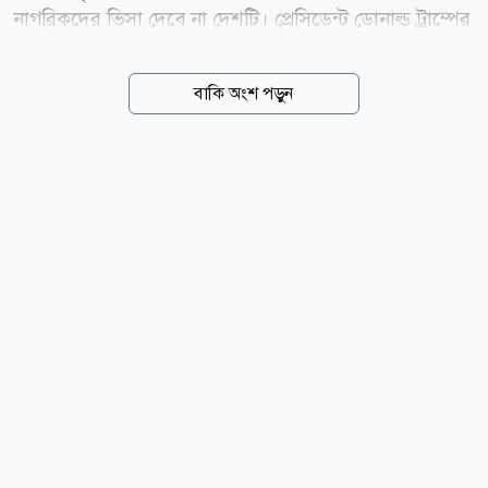
নাগরিকদের ভিসা দেবে না দেশটি। প্রেসিডেন্ট ডোনাল্ড ট্রাম্পের
প্রশাসন ইহুদি সম্প্রদায়ের নিরাপত্তা জোরদারে নতুন এই কঠোর
ভিসানীতির ঘোষণা দিয়েছে। মার্কিন পররাষ্ট্রমন্ত্রী মার্কো রুবিও
বাকি অংশ পড়ুন
এ ঘোষণা দিয়ে বলেন, ট্রাম্প প্রশাসন ইহুদি সম্প্রদায়ের
নিরাপত্তার প্রশ্নে কোনো ধরনের আপস করবে না। এক ভিডিও
বার্তায় রুবিও বলেন, যারা ইহুদিবিদ্বেষ ছড়ায় বা সহিংসতাকে
উৎসাহিত করে, তাদের জন্য যুক্তরাষ্ট্রের দরজা বন্ধ থাকবে।
তার বক্তব্যের পর সম্প্রতি সামাজিক যোগাযোগমাধ্যম এক্স-এ
(সাবেক টুইটার) একটি পোস্টে দাবি করা হয়, ইসরায়েলের
সমালোচনা করলে যুক্তরাষ্ট্রের ভিসা দেওয়া হবে নাএমন মন্তব্য
করেছেন মার্কো রুবিও। এই পোস্টের...