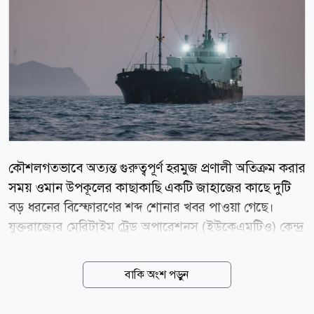
কৌশলগতভাবে অত্যন্ত গুরুত্বপূর্ণ হরমুজ প্রণালী অতিক্রম করার
সময় ওমান উপকূলের কাছাকাছি একটি জাহাজের কাছে দুটি
বড় ধরনের বিস্ফোরণের শব্দ শোনার খবর পাওয়া গেছে।
যুক্তরাজ্যের মেরিটাইম ট্রেড অপারেশনস (ইউকেএমটিও) কেন্দ্র
বৃহস্পতিবার ভোরে এই তথ্য নিশ্চিত করেছে। ইউকেএমটিও
জানিয়েছে, ওমানের কুমজার থেকে প্রায় ৯ নটিক্যাল মাইল
বাকি অংশ পড়ুন
(১৬.৭ কিলোমিটার) দক্ষিণ-পূর্বে এই ঘটনা ঘটে। ঘটনার একটি
বিলম্বিত প্রতিবেদন পাওয়ার পর তারা বিষয়টি খতিয়ে দেখছে।