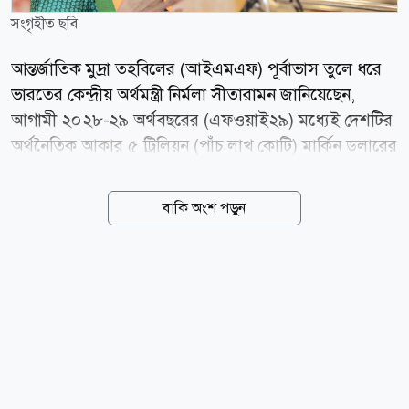
সংগৃহীত ছবি
আন্তর্জাতিক মুদ্রা তহবিলের (আইএমএফ) পূর্বাভাস তুলে ধরে
ভারতের কেন্দ্রীয় অর্থমন্ত্রী নির্মলা সীতারামন জানিয়েছেন,
আগামী ২০২৮-২৯ অর্থবছরের (এফওয়াই২৯) মধ্যেই দেশটির
অর্থনৈতিক আকার ৫ ট্রিলিয়ন (পাঁচ লাখ কোটি) মার্কিন ডলারের
মাইলফলক অতিক্রম করবে। এই লক্ষ্য অর্জনে ভারতের
কেন্দ্রীয় সরকার সুদূরপ্রসারী ও বহুমুখী প্রবৃদ্ধি কৌশল বাস্তবায়ন
বাকি অংশ পড়ুন
করছে। গতকাল মঙ্গলবার (০৪ আগস্ট) রাজ্যসভায় দেওয়া এক
লিখিত জবাবে অর্থমন্ত্রী এ তথ্য জানান। আইএমএফ প্রকাশিত
ওয়ার্ল্ড ইকোনমিক আউটলুক (এপ্রিল ২০২৬)-এর বৈশ্বিক
তথ্যসূত্রের বরাতে তিনি উল্লেখ করেন, বর্তমান বাজারমূল্যে
২০২৮-২৯ অর্থবছর নাগাদ ভারতের মোট দেশজ উৎপাদন
(জিডিপি) আনুমানিক ৫ দশমিক ১ ট্রিলিয়ন ডলারে পৌঁছাবে।
অর্থনীতির এই ধারাবাহিক বিকাশ বজায় রাখতে সরকারের
গৃহীত পরিকল্পনা সম্পর্কে অর্থমন্ত্রী জানান, কৃষির...