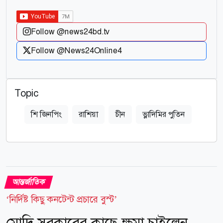
Follow @news24bd.tv
Follow @News24Online4
Topic
শি জিনপিং
রাশিয়া
চীন
ভ্লাদিমির পুতিন
আন্তর্জাতিক
‘নির্দিষ্ট কিছু কনটেন্ট প্রচারে বুস্ট’
মোদি সরকারের কাছে ক্ষমা চাইলেন