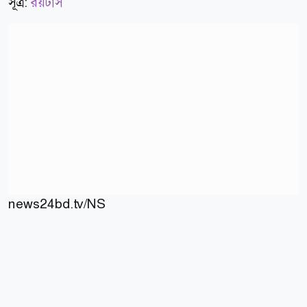
সূত্র:
রয়টার্স
news24bd.tv/NS