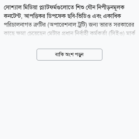
সোশ্যাল মিডিয়া প্ল্যাটফর্মগুলোতে শিশু যৌন নিপীড়নমূলক
কনটেন্ট, আপত্তিকর ডিপফেক ছবি-ভিডিও এবং একাধিক
পরিচালনাগত ত্রুটির (অপারেশনাল ট্রুটি) জন্য ভারত সরকারের
কাছে ক্ষমা চেয়েছেন মেটার প্রধান নির্বাহী কর্মকর্তা (সিইও) মার্ক
জাকারবার্গ। আজ বুধবার (০৫ আগস্ট) ভারতীয় সংবাদমাধ্যম
এনডিটিভির এক বিশেষ প্রতিবেদনে এই তথ্য জানানো হয়।
বাকি অংশ পড়ুন
সম্প্রতি ভারতের প্রধানমন্ত্রী নরেন্দ্র মোদির একটি ভিডিও
ফেসবুক থেকে সাময়িকভাবে সরিয়ে নেয় প্রযুক্তি প্রতিষ্ঠান মেটা।
এই ঘটনার পর তীব্র প্রতিক্রিয়া জানায় ভারত সরকার এবং
মেটার শীর্ষ কর্মকর্তাদের তলব করা হয়। উদ্ভূত পরিস্থিতিতে
মেটার একটি উচ্চপর্যায়ের বৈশ্বিক প্রতিনিধিদল ভারতের
তথ্যপ্রযুক্তি (আইটি) মন্ত্রী অশ্বিনী বৈষ্ণবের সঙ্গে জরুরি বৈঠকে
মিলিত হয়। সংশ্লিষ্ট কূটনৈতিক ও আইটি মন্ত্রণালয় সূত্রে জানা
গেছে, বৈঠকে ভারত...