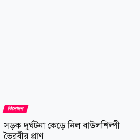
যাদের উচ্চতা ভীতি (হাইফোবিয়া) বা হার্টের দুর্বলতা আছে,
তারা যেন এই ক্যাবল কারে না ওঠেন। এই বিশেষ মুহূর্তে তিনি
তার সন্তানকে ভীষণভাবে মিস করছেন বলেও জানান। অপু
বিশ্বাস বর্তমানে নেপালে রয়েছেন তার নতুন...
বিনোদন
সড়ক দুর্ঘটনা কেড়ে নিল বাউলশিল্পী
ভৈরবীর প্রাণ