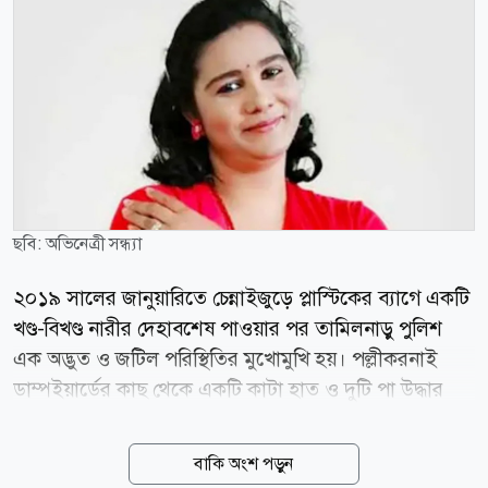
ছবি: অভিনেত্রী সন্ধ্যা
২০১৯ সালের জানুয়ারিতে চেন্নাইজুড়ে প্লাস্টিকের ব্যাগে একটি
খণ্ড-বিখণ্ড নারীর দেহাবশেষ পাওয়ার পর তামিলনাড়ু পুলিশ
এক অদ্ভুত ও জটিল পরিস্থিতির মুখোমুখি হয়। পল্লীকরনাই
ডাম্পইয়ার্ডের কাছ থেকে একটি কাটা হাত ও দুটি পা উদ্ধার
করার পর নগরীর বিভিন্ন স্থান থেকে একে একে হাড়গোড় ও
শরীরের অভ্যন্তরীণ অঙ্গপ্রত্যঙ্গ উদ্ধার হতে থাকে। তবে নিহতের
বাকি অংশ পড়ুন
মাথা ও বাঁ হাতটি ছিল সম্পূর্ণরূপে নিখোঁজ। কোনো নাম ছিল