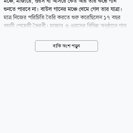
মঞ্চে, মাজারে, ওরস বা আসরে কেউ আর তার কণ্ঠে গান
শুনতে পারবে না। বাউল গানের মঞ্চে থেমে গেল তার যাত্রা।
মাত্র নিজের পরিচিতি তৈরি করতে শুরু করেছিলেন ১৭ বছর
বয়সী পেহেলী ভৈরবী। মাজার ও ওরসের বিভিন্ন অনুষ্ঠানে গান
গেয়ে শ্রোতাদের মুগ্ধ করতেন তিনি। কিন্তু একটি অনুষ্ঠান শেষে
বাড়ি ফেরার পথেই থেমে গেল তার জীবনের সব স্বপ্ন। সিলেট-
বাকি অংশ পড়ুন
ঢাকা মহাসড়কে ভয়াবহ সড়ক দুর্ঘটনায় প্রাণ হারিয়েছেন এই
তরুণ বাউলশিল্পী। বৃহস্পতিবার (৬ আগস্ট) রাতে সিলেটের
বিশ্বনাথ উপজেলার রামপাশা এলাকার বৈরাগী বাজারে হযরত
ছাবাল শাহ (রহ.)-এর মাজারে আয়োজিত অনুষ্ঠানে গান
পরিবেশন করেন পেহেলী ভৈরবী। অনুষ্ঠানে যাওয়ার আগে
নিজের ফেসবুক অ্যাকাউন্টে সবাইকে আমন্ত্রণ জানিয়ে তিনি
লিখেছিলেন, আসসালামু ওয়ালাইকুম! আজকে ০৬/০৮/২০২৬
ইং প্রোগ্রামে যাবো বিশ্বনাথ নদার রামপাশা, বৈরাগী বাজার,
হযরত ছাবাল শাহ মাজারে।...