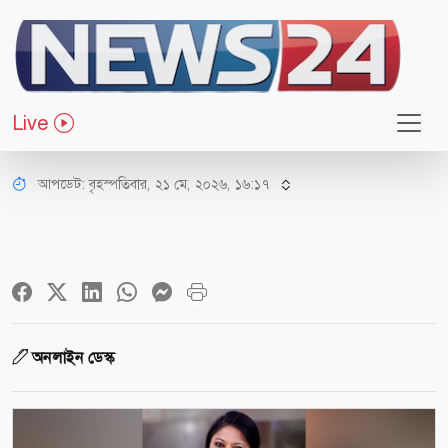
বিনোদন
‘ধর্ষক স্বীকার করার পরও তার শাস্তি দিতে
Live
দেরি হবে কেন’
আপডেট: বৃহস্পতিবার, ২১ মে, ২০২৬, ১৬:১৭
অনলাইন ডেস্ক