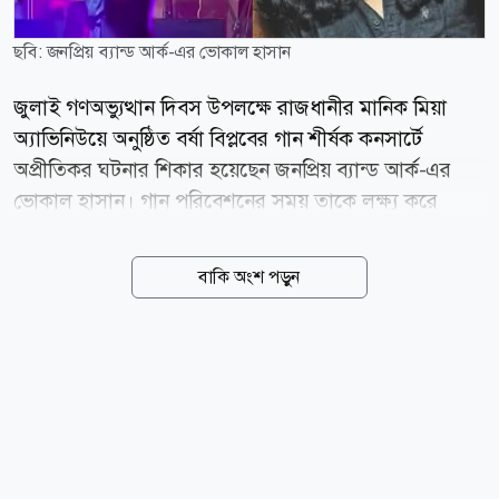
ছবি: জনপ্রিয় ব্যান্ড আর্ক-এর ভোকাল হাসান
জুলাই গণঅভ্যুত্থান দিবস উপলক্ষে রাজধানীর মানিক মিয়া
অ্যাভিনিউয়ে অনুষ্ঠিত বর্ষা বিপ্লবের গান শীর্ষক কনসার্টে
অপ্রীতিকর ঘটনার শিকার হয়েছেন জনপ্রিয় ব্যান্ড আর্ক-এর
ভোকাল হাসান। গান পরিবেশনের সময় তাকে লক্ষ্য করে
দর্শকসারির দিক থেকে একটি পানির বোতল ছুড়ে মারা হয়।
বুধবার (৫ আগস্ট) আয়োজিত এ কনসার্টে পারফর্ম করেন
বাকি অংশ পড়ুন
পারসা, সেজান, কুড়েঘর, আর্বোভাইরাস, এভয়েড রাফা,
আসিফ আকবর, শিরোনামহীন, আর্ক (হাসান) ও আর্টসেল।
সামাজিক যোগাযোগমাধ্যমে ছড়িয়ে পড়া একটি ভিডিওতে দেখা
যায়, হাসান মঞ্চের সামনে এসে দর্শকদের উদ্দেশে গান
গাওয়ার সময় একটি পানির বোতল তার মুখে এসে আঘাত
করে। এতে বোতলের পানি তার শরীর ও মঞ্চজুড়ে ছড়িয়ে
পড়ে। তবে এ ঘটনায় বিচলিত না হয়ে তিনি গান থামাননি; বরং