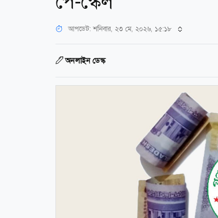
পে-স্কেল
আপডেট: শনিবার, ২৩ মে, ২০২৬, ১৫:১৮
অনলাইন ডেস্ক