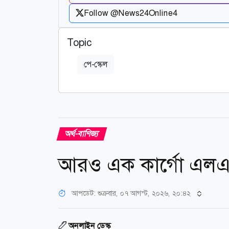
Follow @News24Online4
Topic
পে-স্কেল
অর্থ-বাণিজ্য
আরও এক কার্গো এলএ
আপডেট: শুক্রবার, ০৭ আগস্ট, ২০২৬, ২০:৪২
অনলাইন ডেস্ক