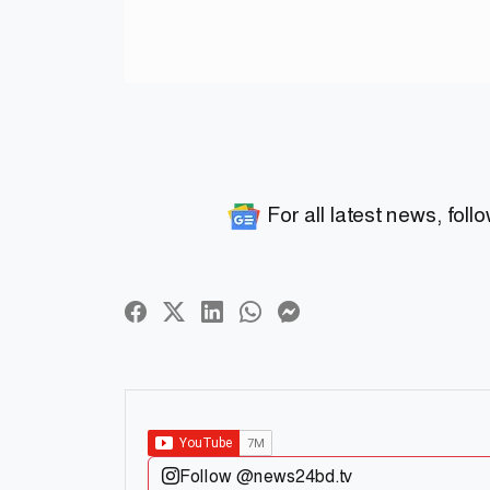
For all latest news, foll
Follow @news24bd.tv