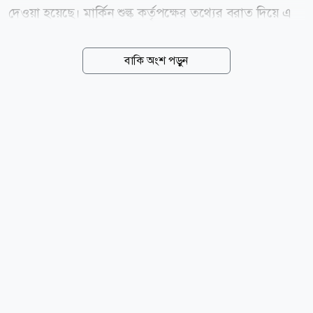
দেওয়া হয়েছে। মার্কিন শুল্ক কর্তৃপক্ষের তথ্যের বরাত দিয়ে এ
তথ্য জানিয়েছে কাতারভিত্তিক সংবাদমাধ্যম আল জাজিরা।
প্রতিবেদনে বলা হয়, চলতি বছরের ফেব্রুয়ারিতে যুক্তরাষ্ট্রের
বাকি অংশ পড়ুন
সুপ্রিম কোর্ট ৬-৩ ভোটের রায়ে ট্রাম্প প্রশাসনের শুল্কনীতির
একটি বড় অংশকে অবৈধ ঘোষণা করে। আদালত রায়ে উল্লেখ
করে, জরুরি অর্থনৈতিক ক্ষমতা ব্যবহার করে এত উচ্চ হারে
শুল্ক আরোপের আইনগত ভিত্তি নেই। এ রায়ের ফলে
প্রেসিডেন্টের নির্বাহী ক্ষমতার ব্যবহারও উল্লেখযোগ্যভাবে
সীমিত হয়। রায় ঘোষণার আগে ট্রাম্প প্রশাসন বিভিন্ন দেশের
পণ্যের ওপর আরোপিত শুল্ক থেকে প্রায় ১৬৬ বিলিয়ন ডলার
আদায় করেছিল। পরে নিম্ন আদালতের নির্দেশে যুক্তরাষ্ট্রের...