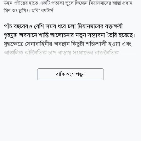
উইন ওউয়ের হাতে একটি পতাকা তুলে দিচ্ছেন মিয়ানমারের জান্তা প্রধান
মিন অং হ্লায়িং। ছবি: রয়টার্স
পাঁচ বছরেরও বেশি সময় ধরে চলা মিয়ানমারের রক্তক্ষয়ী
গৃহযুদ্ধ অবসানে শান্তি আলোচনার নতুন সম্ভাবনা তৈরি হয়েছে।
যুদ্ধক্ষেত্রে সেনাবাহিনীর অবস্থান কিছুটা শক্তিশালী হওয়া এবং
আঞ্চলিক কূটনৈতিক চাপ বাড়ায় সংঘাতের রাজনৈতিক
সমাধানের পথ খুলতে পারে বলে মনে করছেন বিশ্লেষকরা।
বার্তাসংস্থা রয়টার্সের প্রতিবেদনে বলা হয়েছে, মিয়ানমারের
বাকি অংশ পড়ুন
ছায়া সরকার ও প্রধান জাতিগত সশস্ত্র গোষ্ঠীগুলোর জোট
স্টিয়ারিং কাউন্সিল ফর দ্য ইমার্জেন্স অব আ ফেডারেল
ডেমোক্রেটিক ইউনিয়ন (এসসিইএফ) সম্প্রতি রাজনৈতিক
সংলাপের প্রতি নিজেদের অঙ্গীকার পুনর্ব্যক্ত করেছে। থাইল্যান্ড
ও ফিলিপিন্সের পররাষ্ট্রমন্ত্রীদের সঙ্গে বৈঠকের পর জোটটি
জানায়, সংকটের সমাধানে তারা আলোচনার পথেই এগোতে
চায়। এসসিইএফ-এর মুখপাত্র স নিমরোড রয়টার্সকে বলেন,
তাদের চূড়ান্ত লক্ষ্য বেসামরিক শাসন প্রতিষ্ঠা এবং...