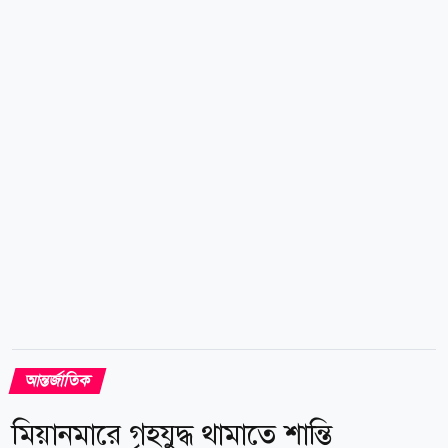
প্রথম মন্ত্রিসভার বৈঠকেই আদালতের নির্দেশনা অনুযায়ী সব
ধর্মীয় উপাসনালয়ে শব্দদূষণবিষয়ক বিধি বাস্তবায়নের সিদ্ধান্ত
নেয় বিজেপি সরকার। এই বিধি অনুযায়ী, দিনে সর্বোচ্চ ৫৫
ডেসিবেল এবং রাতে সর্বোচ্চ ৪৫ ডেসিবেল মাত্রায় শব্দ ধারণের
অনুমতি রয়েছে। এই আইন...
আন্তর্জাতিক
মিয়ানমারে গৃহযুদ্ধ থামাতে শান্তি