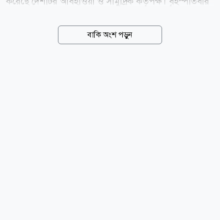
করেছে দেশটির আবহাওয়া ও সামুদ্রিক কর্তৃপক্ষ। বৃহস্পতিবার
(৬ আগস্ট) চীনের জাতীয় সামুদ্রিক পরিবেশ পূর্বাভাস কেন্দ্র
(এনএমইএফসি) জানায়, বৃহস্পতিবার থেকে শুক্রবারের মধ্যে
বাকি অংশ পড়ুন
পূর্ব চীন সাগরের পূর্বাংশে ৬ থেকে ১০ মিটার উচ্চতার ঢেউ সৃষ্টি
হতে পারে। এ কারণে গভীর সমুদ্র এলাকায় কমলা সতর্কতা
জারি করা হয়েছে। একই সময়ে চেচিয়াং প্রদেশের উপকূলীয়
জলসীমায় ২ থেকে ৩ মিটার উচ্চতার ঢেউয়ের পূর্বাভাস দিয়ে
উপকূলসংলগ্ন এলাকায় নীল সতর্কতা জারি করা হয়েছে।
এনএমইএফসি ক্ষতিগ্রস্ত সমুদ্র এলাকায় চলাচলকারী
জাহাজগুলোকে সর্বোচ্চ সতর্কতা অবলম্বনের আহ্বান
জানিয়েছে। পাশাপাশি উপকূলীয় কর্তৃপক্ষকে আগাম
প্রতিরোধমূলক...