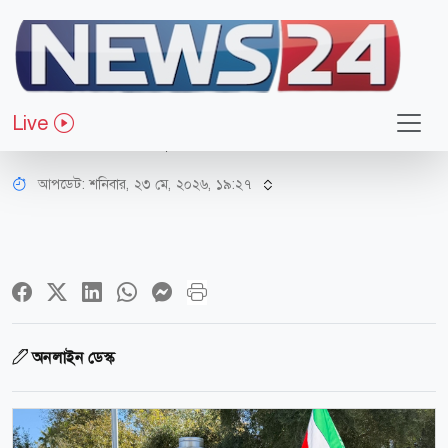
আন্তর্জাতিক
প্রতিবেশী তিন দেশ থেকে ১৮০ টন
Live
ত্রাণবাহী ট্রাক ঢুকলো ইরানে
আপডেট: শনিবার, ২৩ মে, ২০২৬, ১৯:২৭
অনলাইন ডেস্ক