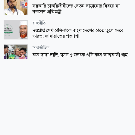
সরকারি চাকরিজীবীদের বেতন বাড়ানোর বিষয়ে যা
বললেন প্রতিমন্ত্রী
রাজনীতি
দণ্ডপ্রাপ্ত শেখ হাসিনাকে বাংলাদেশের হাতে তুলে দেবে
ভারত: জামায়াতের প্রত্যাশা
আন্তর্জাতিক
ঘরে দাদা-দাদি, স্কুলে ৫ জনকে গুলি করে আত্মঘাতী থাই
তরুণ
খেলাধুলা
নিরাপত্তার নিশ্চয়তা পেলে দেশে ফিরতে ও খেলতে প্রস্তুত
সাকিব
খেলাধুলা
সাকিবের দেশে ফিরে খেলার কোনো সুযোগ নেই: ক্রীড়া
সর্বাধিক পঠিত
প্রতিমন্ত্রী
আন্তর্জাতিক
শিক্ষা-শিক্ষাঙ্গন
মধ্যপ্রাচ্যে অশান্তির মধ্যেই মক্কায় পাকিস্তান-তুরস্ক-সৌদি
এসএসসির ফল ১০ আগস্ট, দেখবেন যেভাবে
প্রতিরক্ষা চুক্তি স্বাক্ষর