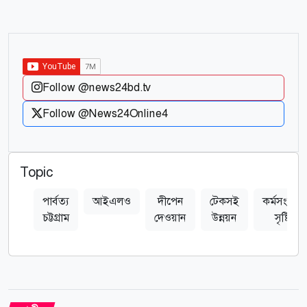
Follow @news24bd.tv
Follow @News24Online4
Topic
পার্বত্য
আইএলও
দীপেন
টেকসই
কর্মসংস্থান
চট্টগ্রাম
দেওয়ান
উন্নয়ন
সৃষ্টি