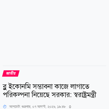
ইতোমধ্যে চট্টগ্রাম দক্ষিণ জেলা বিএনপির নেতৃবৃন্দ
প্রধানমন্ত্রীকে কোথায় কীভাবে স্বাগত ও শুভেচ্ছা জানানো হবে
তার কর্মপরিকল্পনা নির্ধারণ...
জাতীয়
ব্লু ইকোনমি সম্ভাবনা কাজে লাগাতে
পরিকল্পনা নিয়েছে সরকার: স্বরাষ্ট্রমন্ত্রী
আপডেট: শুক্রবার, ০৭ আগস্ট, ২০২৬, ১৯:৪৮