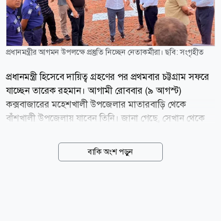
প্রধানমন্ত্রীর আগমন উপলক্ষে প্রস্তুতি নিচ্ছেন নেতাকর্মীরা। ছবি: সংগৃহীত
প্রধানমন্ত্রী হিসেবে দায়িত্ব গ্রহণের পর প্রথমবার চট্টগ্রাম সফরে
যাচ্ছেন তারেক রহমান। আগামী রোববার (৯ আগস্ট)
কক্সবাজারের মহেশখালী উপজেলার মাতারবাড়ি থেকে
বাঁশখালী উপজেলায় যাবেন তিনি। জানা গেছে, সেখান থেকে
ফটিকছড়ি ও হাটহাজারীতে অনুষ্ঠান শেষে সন্ধ্যায় নগরীতে
দলীয় নেতাকর্মীদের সঙ্গে সাংগঠনিক সভায় অংশ নেবেন
বাকি অংশ পড়ুন
প্রধানমন্ত্রী। ইতোমধ্যে তার কার্যালয় থেকে এই সফরসূচি চূড়ান্ত
করা হয়েছে। সে অনুযায়ী সার্বিক প্রস্তুতিও জোরদার করেছে
প্রশাসন। এদিকে প্রধানমন্ত্রীর সফর ঘিরে উজ্জীবিত বৃহত্তর
চট্টগ্রামের বিএনপি ও অঙ্গ-সংগঠনের নেতাকর্মীরা। প্রধানমন্ত্রীকে
স্বাগত জানাতে দলীয়ভাবে ব্যাপক প্রস্তুতি নেওয়া হয়েছে।