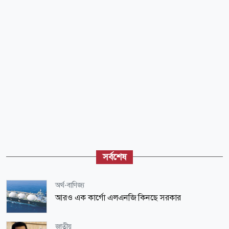
সর্বশেষ
অর্থ-বাণিজ্য
আরও এক কার্গো এলএনজি কিনছে সরকার
জাতীয়