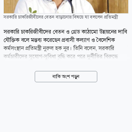
সরকারি চাকরিজীবীদের বেতন বাড়ানোর বিষয়ে যা বললেন প্রতিমন্ত্রী
সরকারি চাকরিজীবীদের বেতন ও গ্রেড কাঠামো উন্নয়নের দাবি
যৌক্তিক বলে মন্তব্য করেছেন প্রবাসী কল্যাণ ও বৈদেশিক
কর্মসংস্থান প্রতিমন্ত্রী নুরুল হক নুর। তিনি বলেন, সরকারি
কর্মচারীদের সুযোগ-সুবিধা বৃদ্ধি করে পরে দুর্নীতির বিরুদ্ধে
কঠোর অবস্থান নেওয়ার মডেল অনুসরণ করা যেতে পারে।
শুক্রবার (৭ আগস্ট) জাতীয় প্রেস ক্লাবের আব্দুস সালাম হলে
বাকি অংশ পড়ুন
বাংলাদেশ সরকারি কর্মকর্তা-কর্মচারী কল্যাণ সমিতি আয়োজিত
এক আলোচনা সভায় প্রধান অতিথির বক্তব্যে তিনি এ মন্তব্য
করেন। প্রতিমন্ত্রী বলেন, সিঙ্গাপুর ও মালয়েশিয়ার মতো
দেশগুলো প্রথমে সরকারি কর্মচারীদের বেতন-ভাতা ও অন্যান্য
সুযোগ-সুবিধা নিশ্চিত করেছে, এরপর দুর্নীতির বিরুদ্ধে কঠোর
ব্যবস্থা নিয়েছে। বাংলাদেশেও একই ধরনের উদ্যোগ নেওয়া
প্রয়োজন বলে তিনি মনে করেন। তিনি জানান, অর্থমন্ত্রী