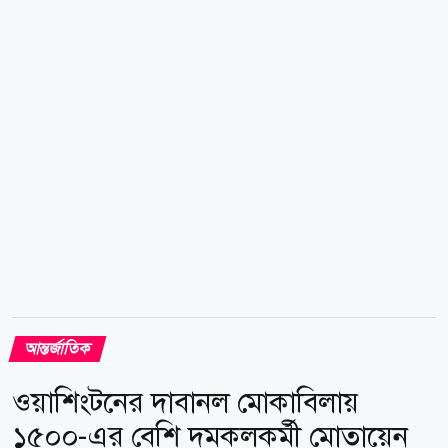
আন্তর্জাতিক ইস্যুতেও দুই দেশের মধ্যে মতবিনিময় হবে।
প্রধানমন্ত্রীর সফরসঙ্গী হিসেবে একটি উচ্চপর্যায়ের প্রতিনিধিদল
সৌদি আরব যাচ্ছে। প্রতিনিধি দলে রয়েছেন পাকিস্তানের
উপপ্রধানমন্ত্রী ও পররাষ্ট্রমন্ত্রী, সেনাবাহিনী প্রধান, প্রতিরক্ষা
বাহিনীর...
আন্তর্জাতিক
ওয়াশিংটনের দাবানল মোকাবিলায়
১৫০০-এর বেশি দমকলকর্মী মোতায়েন