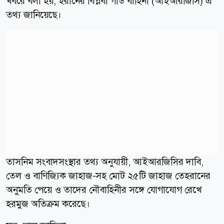
খবরে বলা হয়, ইরানের বিপ্লবী গার্ড বাহিনী (আইআরজিসি) এ
তথ্য জানিয়েছে।
তাসনিম সংবাদসংস্থার তথ্য অনুযায়ী, আইআরজিসির দাবি,
তেল ও বাণিজ্যিক জাহাজ-সহ মোট ২৫টি জাহাজ তেহরানের
অনুমতি পেয়ে ও তাদের নৌবাহিনীর সঙ্গে যোগাযোগ রেখে
হরমুজ অতিক্রম করেছে।