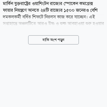
মার্কিন যুক্তরাষ্ট্রের ওয়াশিংটন রাজ্যের স্পোকেন কমপ্লেক্স
ফায়ার নিয়ন্ত্রণে আনতে ২৪টি রাজ্যের ১৫০০ জনেরও বেশি
দমকলকর্মী বর্ধিত শিফটে নিরলস কাজ করে যাচ্ছেন। এই
সপ্তাহান্তে অঞ্চলটিতে আরও উষ্ণ ও শুষ্ক আবহাওয়া শুরু হওয়ার
আগেই আগুন সম্পূর্ণ নিয়ন্ত্রণে আনার চেষ্টা চলছে। বৃহস্পতিবার
(৬ আগস্ট) এনবিসি নিউজের এক প্রতিবেদনে এই তথ্য
বাকি অংশ পড়ুন
জানানো হয়েছে। গত শনিবার এই দাবানল শুরু হওয়ার পর
থেকে এ পর্যন্ত প্রায় ৮৫০টি স্থাপনা ক্ষতিগ্রস্ত বা সম্পূর্ণ ধ্বংস
হয়েছে। ওয়াশিংটন স্টেট ডিপার্টমেন্ট অফ ন্যাচারাল
রিসোর্সেস-এর মুখপাত্র মাইকেল কেলি জানিয়েছেন, এত বিপুল
সংখ্যক স্থাপনা ধ্বংস হওয়ার কারণে এটি সম্ভবত রাজ্যের
ইতিহাসে সবচেয়ে ধ্বংসাত্মক আগুনগুলোর মধ্যে একটি। এটি
স্পোকেনের কাছে ২০২৩ সালের গ্রে এবং ওরেগন রোড
অগ্নিকাণ্ডকেও ছাড়িয়ে গেছে, যেগুলোতে ৩৫০টি...