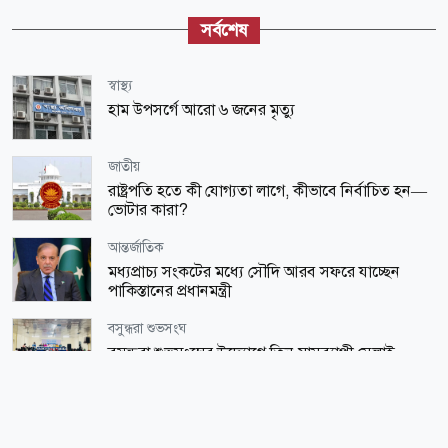
সর্বশেষ
স্বাস্থ্য
হাম উপসর্গে আরো ৬ জনের মৃত্যু
জাতীয়
রাষ্ট্রপতি হতে কী যোগ্যতা লাগে, কীভাবে নির্বাচিত হন—
ভোটার কারা?
আন্তর্জাতিক
মধ্যপ্রাচ্য সংকটের মধ্যে সৌদি আরব সফরে যাচ্ছেন
পাকিস্তানের প্রধানমন্ত্রী
বসুন্ধরা শুভসংঘ
বসুন্ধরা শুভসংঘের উদ্যোগে তিন মাসব্যাপী সেলাই
প্রশিক্ষণ কেন্দ্রের উদ্বোধন
বসুন্ধরা শুভসংঘ
পরিবেশ রক্ষায় তরুণদের এগিয়ে আসার আহ্বান