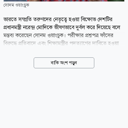
সোনম ওয়াংচুক
ভারতে সম্প্রতি তরুণদের নেতৃত্বে হওয়া বিক্ষোভ দেশটির
প্রধানমন্ত্রী নরেন্দ্র মোদিকে ভীষণভাবে দুর্বল করে দিয়েছে বলে
মন্তব্য করেছেন সোনম ওয়াংচুক। পরীক্ষার প্রশ্নপত্র ফাঁসের
বিরুদ্ধে প্রতিবাদে এবং শিক্ষামন্ত্রীর পদত্যাগের দাবিতে হওয়া
তরুণদের ওই আন্দোলনে সোনম একাত্মতা প্রকাশ করে
অনশনে বসেছিলেন। তাঁর অনশন কর্মসূচি আন্দোলনকে
বাকি অংশ পড়ুন
ব্যাপকভাবে উজ্জীবিত করেছিল। পরে তরুণদের বিক্ষোভের
মুখে গত ২৫ জুলাই শিক্ষামন্ত্রী ধর্মেন্দ্র প্রধান পদত্যাগে বাধ্য
হন। ভারতের সুপরিচিত পরিবেশ আন্দোলনকর্মী সোনম
ওয়াংচুক বলেন, তরুণদের ওই গণবিক্ষোভের পর দেশটির
সামগ্রিক পরিস্থিতি ও জনমনে উল্লেখযোগ্য পরিবর্তন এসেছে।
তরুণেরা এখন আরও বেশি আত্মবিশ্বাসী। এখন তারা জানে,
চাইলে তারা যেকোনো পরিস্থিতি বদলে দিতে পারে। তারা এখন
বুঝতে পেরেছে, অন্যায় বা অপছন্দের সবকিছু নীরবে...