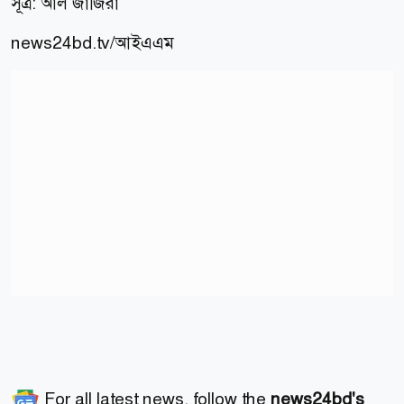
সূত্র: আল জাজিরা
news24bd.tv/
আইএএম
For all latest news, follow the
news24bd's