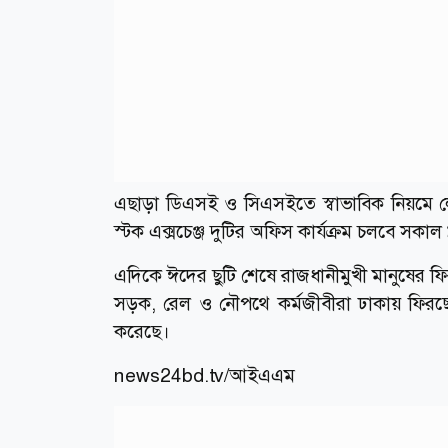
এছাড়া ডিএসই ও সিএসইতে স্বাভাবিক নিয়মে লেন
স্টক এক্সচেঞ্জ দুটির অফিস কার্যক্রম চলবে সকাল 
এদিকে ঈদের ছুটি শেষে রাজধানীমুখী মানুষের ফির
সড়ক, রেল ও নৌপথে কর্মজীবীরা ঢাকায় ফিরছ
করেছে।
news24bd.tv/
আইএএম