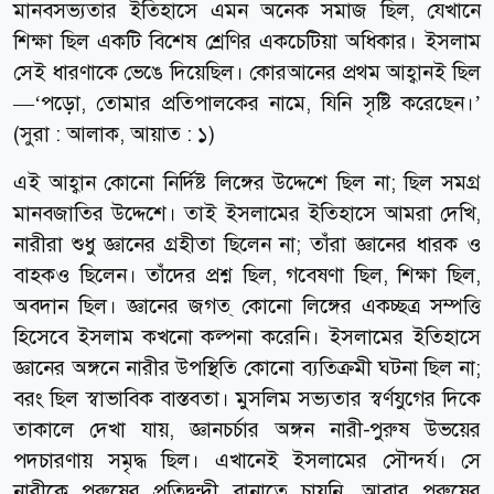
মানবসভ্যতার ইতিহাসে এমন অনেক সমাজ ছিল, যেখানে
শিক্ষা ছিল একটি বিশেষ শ্রেণির একচেটিয়া অধিকার। ইসলাম
সেই ধারণাকে ভেঙে দিয়েছিল। কোরআনের প্রথম আহ্বানই ছিল
—‘পড়ো, তোমার প্রতিপালকের নামে, যিনি সৃষ্টি করেছেন।’
(সুরা : আলাক, আয়াত : ১)
এই আহ্বান কোনো নির্দিষ্ট লিঙ্গের উদ্দেশে ছিল না; ছিল সমগ্র
মানবজাতির উদ্দেশে। তাই ইসলামের ইতিহাসে আমরা দেখি,
নারীরা শুধু জ্ঞানের গ্রহীতা ছিলেন না; তাঁরা জ্ঞানের ধারক ও
বাহকও ছিলেন। তাঁদের প্রশ্ন ছিল, গবেষণা ছিল, শিক্ষা ছিল,
অবদান ছিল। জ্ঞানের জগত্ কোনো লিঙ্গের একচ্ছত্র সম্পত্তি
হিসেবে ইসলাম কখনো কল্পনা করেনি। ইসলামের ইতিহাসে
জ্ঞানের অঙ্গনে নারীর উপস্থিতি কোনো ব্যতিক্রমী ঘটনা ছিল না;
বরং ছিল স্বাভাবিক বাস্তবতা। মুসলিম সভ্যতার স্বর্ণযুগের দিকে
তাকালে দেখা যায়, জ্ঞানচর্চার অঙ্গন নারী-পুরুষ উভয়ের
পদচারণায় সমৃদ্ধ ছিল। এখানেই ইসলামের সৌন্দর্য। সে
নারীকে পুরুষের প্রতিদ্বন্দ্বী বানাতে চায়নি, আবার পুরুষের