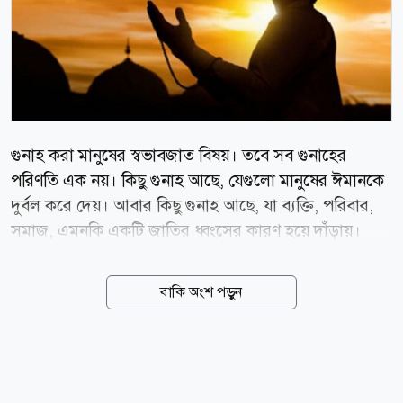
গুনাহ করা মানুষের স্বভাবজাত বিষয়। তবে সব গুনাহের
পরিণতি এক নয়। কিছু গুনাহ আছে, যেগুলো মানুষের ঈমানকে
দুর্বল করে দেয়। আবার কিছু গুনাহ আছে, যা ব্যক্তি, পরিবার,
সমাজ, এমনকি একটি জাতির ধ্বংসের কারণ হয়ে দাঁড়ায়।
ইসলাম এসব গুনাহ থেকে বাঁচতে বিশেষভাবে সতর্ক করেছে
এবং এগুলোকে কবিরা গুনাহ বা মহাপাপ হিসেবে আখ্যায়িত
বাকি অংশ পড়ুন
করেছে। রাসুল (সা.) এমন সাতটি গুনাহের কথা উল্লেখ
করেছেন, যেগুলোর ক্ষেত্রে তিনি আল-মুবিকাত শব্দ ব্যবহার
করেছেন। আল-মুবিকাত শব্দের অর্থ এমন ধ্বংসাত্মক পাপ, যা
মানুষকে দুনিয়ায় বিপর্যস্ত করে এবং আখিরাতে কঠিন শাস্তির