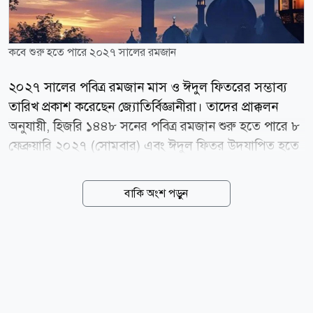
কবে শুরু হতে পারে ২০২৭ সালের রমজান
২০২৭ সালের পবিত্র রমজান মাস ও ঈদুল ফিতরের সম্ভাব্য
তারিখ প্রকাশ করেছেন জ্যোতির্বিজ্ঞানীরা। তাদের প্রাক্কলন
অনুযায়ী, হিজরি ১৪৪৮ সনের পবিত্র রমজান শুরু হতে পারে ৮
ফেব্রুয়ারি ২০২৭ (সোমবার) এবং ঈদুল ফিতর উদযাপিত হতে
পারে ৯ মার্চ (মঙ্গলবার)। মধ্যপ্রাচ্যভিত্তিক সংবাদমাধ্যম জর্ডান
নিউজ এবং সৌদি আরবের হিজরি ক্যালেন্ডার-সংক্রান্ত তথ্যের
বাকি অংশ পড়ুন
ভিত্তিতে এ সম্ভাব্য তারিখ প্রকাশ করা হয়েছে।
জ্যোতির্বিজ্ঞানভিত্তিক হিসাব অনুযায়ী, ১৪৪৮ হিজরির শাবান
মাসের ২৯ তারিখ অর্থাৎ ৬ ফেব্রুয়ারি (শনিবার) সন্ধ্যায়
রমজানের চাঁদ দেখা যাওয়ার সম্ভাবনা খুবই কম। ফলে শাবান
মাস ৩০ দিন পূর্ণ হতে পারে। সে হিসেবে ৮ ফেব্রুয়ারি থেকে
রমজান মাস শুরু হওয়ার সম্ভাবনাই বেশি। প্রাক্কলনে আরও