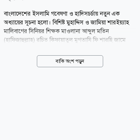
বাংলাদেশের ইসলামি গবেষণা ও হাদিসচর্চায় নতুন এক
অধ্যায়ের সূচনা হলো। বিশিষ্ট মুহাদ্দিস ও জামিয়া শারইয়্যাহ
মালিবাগের সিনিয়র শিক্ষক মাওলানা আব্দুল মতিন
(হাফিজাহুল্লাহ) রচিত কিফায়াতুল মুগতাযি ফি শারহি জামে
তিরমিজি-এর পূর্ণাঙ্গ ১৭ খণ্ড প্রকাশিত হয়েছে। দীর্ঘ ২৫ বছরের
গবেষণা, অধ্যবসায় ও পাঠদানের অভিজ্ঞতার ভিত্তিতে রচিত
বাকি অংশ পড়ুন
এই আরবি ব্যাখ্যাগ্রন্থকে দেশ-বিদেশের আলেমরা হাদিস
গবেষণায় গুরুত্বপূর্ণ সংযোজন হিসেবে মূল্যায়ন করেছেন।
বুধবার (৫ আগস্ট) রাজধানীর কৃষিবিদ ইনস্টিটিউট
মিলনায়তনে মুআসসাসা ইলমিয়্যাহ বাংলাদেশের উদ্যোগে
হাদিস অনুসরণে সালাফের কর্মপন্থা: প্রসঙ্গ জামে তিরমিজি ও
কিফায়াতুল মুগতাযি শীর্ষক ইলমি সেমিনারে গ্রন্থটির আনুষ্ঠানিক
প্রকাশনা অনুষ্ঠিত হয়। এতে বাংলাদেশ, ভারত, সৌদি আরব,
দক্ষিণ আফ্রিকাসহ বিভিন্ন দেশের আলেম, গবেষক ও শিক্ষার্থীরা
অংশ...