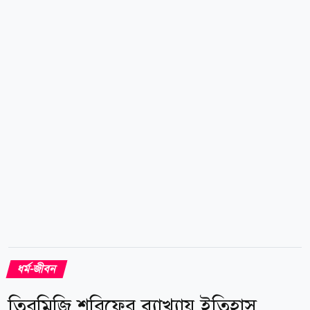
বলা হয়েছে, এবার রমজান মাস ২৯ দিনের হতে পারে। সে
অনুযায়ী ৮ মার্চ (সোমবার) রমজান মাস শেষ হবে এবং পরদিন
৯...
ধর্ম-জীবন
তিরমিজি শরিফের ব্যাখ্যায় ইতিহাস