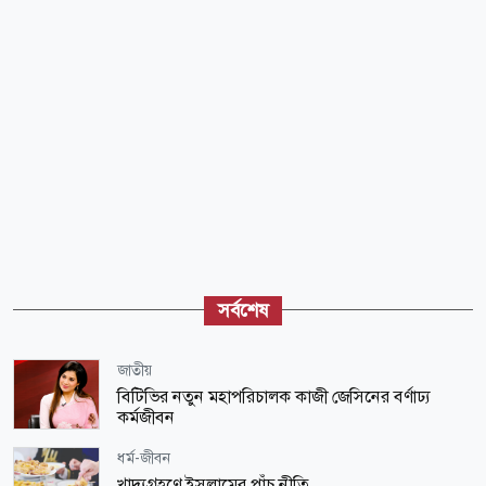
সর্বশেষ
জাতীয়
বিটিভির নতুন মহাপরিচালক কাজী জেসিনের বর্ণাঢ্য
কর্মজীবন
ধর্ম-জীবন
খাদ্যগ্রহণে ইসলামের পাঁচ নীতি