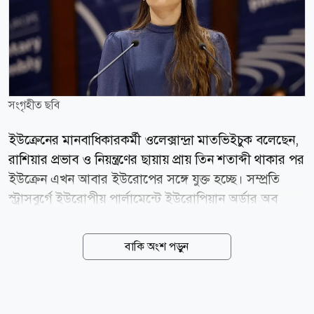
সংগৃহীত ছবি
ইউক্রেনের মানবাধিকারকর্মী ওলেক্সান্দ্রা মাতভিইচুক বলেছেন,
রাশিয়ার প্রভাব ও নিয়ন্ত্রণের ছায়ায় প্রায় তিন শতাব্দী থাকার পর
ইউক্রেন এখন আবার ইউরোপের সঙ্গে যুক্ত হচ্ছে। সম্প্রতি
স্ট্রাসবুর্গে ইউরোপীয় পার্লামেন্টে ইউরোপিয়ান অর্ডার অব
মেরিট গ্রহণের সময় আবেগাপ্লুত কণ্ঠে বলেন ইউক্রেনের
মানবাধিকারকর্মী ওলেক্সান্দ্রা মাতভিইচুক। মাতভিইচুক সেন্টার
বাকি অংশ পড়ুন
ফর সিভিল লিবার্টিজের প্রধান। সংগঠনটি ২০২২ সালের
নোবেল শান্তি পুরস্কারে ভূষিত হয়। ইউরোপীয় একীকরণ এবং
ইউরোপীয় মূল্যবোধের প্রচার ও সুরক্ষায় গুরুত্বপূর্ণ অবদানের