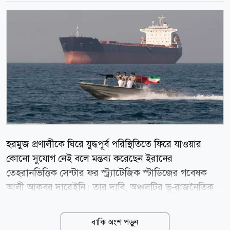
হরমুজ প্রণালীকে ঘিরে যুদ্ধপূর্ব পরিস্থিতিতে ফিরে যাওয়ার
কোনো সুযোগ নেই বলে মন্তব্য করেছেন ইরানের
তেহরানভিত্তিক সেন্টার ফর স্ট্র্যাটেজিক স্টাডিজের গবেষক
আলী আকবর দারেইনি। তার দাবি, অঞ্চলটির ভূ-রাজনৈতিক
বাস্তবতা ইতোমধ্যে বদলে গেছে। আল জাজিরাকে দেওয়া এক
সাক্ষাৎকারে দারেইনি বলেন, হরমুজ প্রণালীর ভবিষ্যৎ প্রশাসন
বাকি অংশ পড়ুন