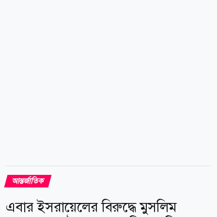
স্বীকৃতি হিসেবে মাতভিইচুককে ইউরোপিয়ান অর্ডার অব
মেরিটের প্রথম দিকের কয়েকজন পুরস্কারপ্রাপ্তদের একজন।
মাতভিইচুক বলেন, ইউক্রেন ইউরোপের স্বাধীনতা, গণতন্ত্র ও
মানবাধিকারের মূল্যবোধে ফিরে আসছে। তবে এই ফিরে
আসার জন্য ইউক্রেনকে যুদ্ধ,...
আন্তর্জাতিক
এবার ইসরায়েলের বিরুদ্ধে মুসলিম