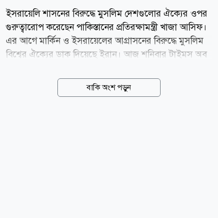
ইসরায়েলি শাসনের বিরুদ্ধে মুসলিম দেশগুলোর ঐক্যের ওপর
গুরুত্বারোপ করেছেন পাকিস্তানের প্রতিরক্ষামন্ত্রী খাজা আসিফ।
এর আগে মার্কিন ও ইসরায়েলের আগ্রাসনের বিরুদ্ধে মুসলিম
বিশ্বের ঐক্যের ডাক দিয়েছে ইরান। আজ শনিবার টাইমস অব
ইসরায়েলে প্রকাশিত এক প্রতিবেদনে জানা যায়, পাক
প্রতিরক্ষামন্ত্রী বলেছেন, মুসলিম দেশগুলোর উচিত ন্যাটোর
বাকি অংশ পড়ুন
মতো নিজেদের মতপার্থক্য ভুলে ঐক্যবদ্ধ হওয়া এবং বর্তমান
বাণিজ্যিক ও দ্বিপাক্ষিক বিরোধগুলোর ঊর্ধ্বে উঠে আসা।
ইসরায়েল প্রসঙ্গে তিনি আরও বলেন, মুসলিম দেশগুলোকে
একত্রিত ও সংহত হতে হবে। খাজা আসিফ ইসরায়েলি শাসন
ও তার নীতির মোকাবিলার জন্য মুসলমি উম্মাহর ঐক্যবদ্ধ
প্রতিক্রিয়াকে অপরিহার্য বলে অভিহিত করে স্পষ্টভাবে বলেন,
ইসরায়েলের সঙ্গে সম্পর্ক স্বাভাবিকীকরণ মুসলিম জাতিগুলোর
জন্য কোনো সুফল বয়ে আনবে না। তিনি আরও বলেন,
বেলফোর...