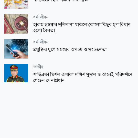
ধর্ম-জীবন
হারাম হওয়ার দলিল না থাকলে কোনো কিছুর মূল বিধান
হলো বৈধতা
ধর্ম-জীবন
প্রযুক্তির যুগে সময়ের অপচয় ও সচেতনতা
জাতীয়
শান্তিরক্ষা মিশন এলাকা দক্ষিণ সুদান ও আবেই পরিদর্শনে
গেছেন সেনাপ্রধান
ধর্ম-জীবন
এক মাসে কিং ফাহাদ কোরআন মুদ্রণ কমপ্লেক্সে দেড়
সর্বাধিক পঠিত
লক্ষাধিক দর্শনার্থী
ধর্ম-জীবন
শিক্ষা-শিক্ষাঙ্গন
সফলতা পাওয়া কাজ স্বেচ্ছায় পরিত্যাগ করা অনুচিত
ঠিক কয়টায় প্রকাশ হবে এসএসসির ফল, জানাল বোর্ড