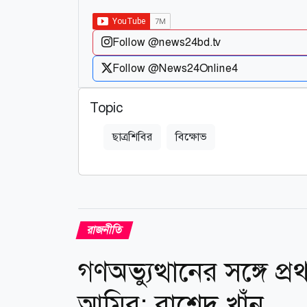
Follow @news24bd.tv
Follow @News24Online4
Topic
ছাত্রশিবির
বিক্ষোভ
রাজনীতি
গণঅভ্যুত্থানের সঙ্গে প
আমির: রাশেদ খাঁন