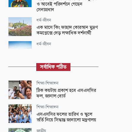
ও আবেই পরিদর্শনে গেছেন
সেনাপ্রধান
ধর্ম-জীবন
এক মাসে কিং ফাহাদ কোরআন মুদ্রণ
কমপ্লেক্সে দেড় লক্ষাধিক দর্শনার্থী
ধর্ম-জীবন
সফলতা পাওয়া কাজ স্বেচ্ছায়
পরিত্যাগ করা অনুচিত
সর্বাধিক পঠিত
স্বাস্থ্য
জ্বরে গরম নাকি ঠান্ডা পানিতে গোসল
করা ভালো?
শিক্ষা-শিক্ষাঙ্গন
ঠিক কয়টায় প্রকাশ হবে এসএসসির
জাতীয়
ফল, জানাল বোর্ড
দেশ ও মানুষের কল্যাণে দায়িত্বশীলতার
সঙ্গে কাজ করতে ইউএনওদের প্রতি আহ্বান
শিক্ষা-শিক্ষাঙ্গন
প্রধানমন্ত্রীর
এসএসসির ফলের তারিখ ও স্কুলে
ভর্তি নিয়ে সিদ্ধান্ত জানালো মন্ত্রণালয়
রাজধানী
রাজধানীতে কাভার্ড ভ্যানের চাপায়
জাতীয়