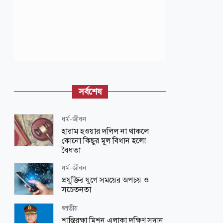
সর্বশেষ
ধর্ম-জীবন
হারাম হওয়ার দলিল না থাকলে
কোনো কিছুর মূল বিধান হলো
বৈধতা
ধর্ম-জীবন
প্রযুক্তির যুগে সময়ের অপচয় ও
সচেতনতা
জাতীয়
শান্তিরক্ষা মিশন এলাকা দক্ষিণ সুদান