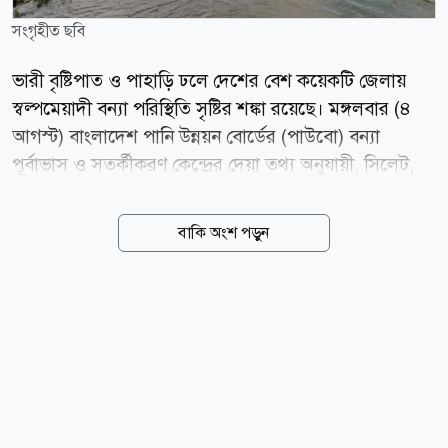
সংগৃহীত ছবি
ভারী বৃষ্টিপাত ও পাহাড়ি ঢলে দেশের বেশ কয়েকটি জেলায়
স্বল্পমেয়াদী বন্যা পরিস্থিতি সৃষ্টির শঙ্কা রয়েছে। মঙ্গলবার (৪
আগস্ট) বাংলাদেশ পানি উন্নয়ন বোর্ডের (পাউবো) বন্যা
পূর্বাভাস ও সতর্কীকরণ কেন্দ্রের দেয়া তথ্য অনুযায়ী, সিলেট,
সুনামগঞ্জ, লালমনিরহাট, নীলফামারী, রংপুর, কুড়িগ্রাম,
গাইবান্ধা, জামালপুর, বগুড়া, শেরপুর, ময়মনসিংহ, নেত্রকোণার
বাকি অংশ পড়ুন
বিভিন্ন স্থানে নদ-নদীর পানি বেড়ে বিপৎসীমা অতিক্রম করতে
পারে বা সতর্কসীমায় প্রবাহিত হতে পারে। বন্যা পূর্বাভাস ও
সতর্কীকরণ কেন্দ্রের বিজ্ঞপ্তিতে জানানো হয়, আগামী দুদিন
দেশের অভ্যন্তরে রংপুর, সিলেট ও ময়মনসিংহ বিভাগ এবং
সংলগ্ন উজানে ভারী থেকে অতি ভারী বৃষ্টিপাতের পূর্বাভাস
রয়েছে। বন্যা সতর্কতা সিলেট ও সুনামগঞ্জ: পর্যবেক্ষণাধীন
স্টেশনগুলোর মধ্যে কুশিয়ারা নদী ফেঞ্চুগঞ্জ (সিলেট) স্টেশনে
বিপদসীমার ওপর দিয়ে প্রবাহিত...