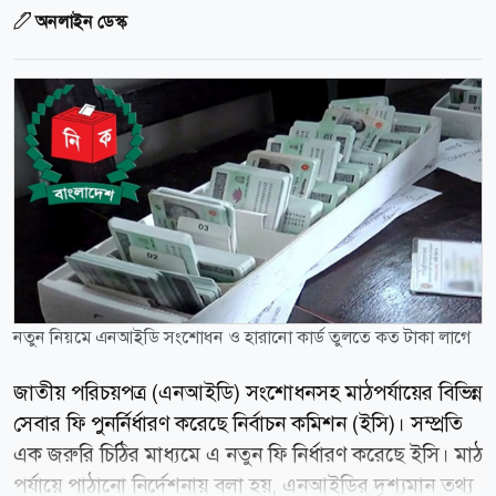
অনলাইন ডেস্ক
নতুন নিয়মে এনআইডি সংশোধন ও হারানো কার্ড তুলতে কত টাকা লাগে
জাতীয় পরিচয়পত্র (এনআইডি) সংশোধনসহ মাঠপর্যায়ের বিভিন্ন
সেবার ফি পুনর্নির্ধারণ করেছে নির্বাচন কমিশন (ইসি)। সম্প্রতি
এক জরুরি চিঠির মাধ্যমে এ নতুন ফি নির্ধারণ করেছে ইসি। মাঠ
পর্যায়ে পাঠানো নির্দেশনায় বলা হয়, এনআইডির দৃশ্যমান তথ্য