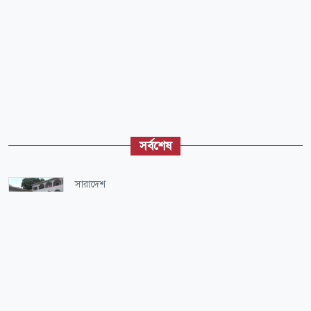
সর্বশেষ
সারাদেশ
শিক্ষার্থীদের জিম্মি করে বেপরোয়া কোচিং বাণিজ্য
সারাদেশ
দিনমজুরকে রাতভর আটকে ২ লাখ টাকা চাঁদা দাবি,
ছাত্রদল নেতাসহ গ্রেপ্তার ৭
প্রবাস