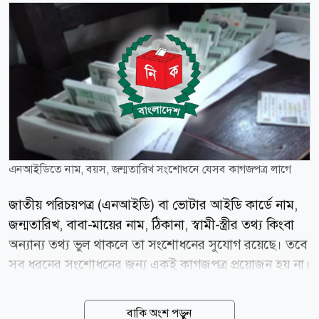
এনআইডিতে নাম, বয়স, জন্মতারিখ সংশোধনে যেসব কাগজপত্র লাগে
জাতীয় পরিচয়পত্র (এনআইডি) বা ভোটার আইডি কার্ডে নাম,
জন্মতারিখ, বাবা-মায়ের নাম, ঠিকানা, স্বামী-স্ত্রীর তথ্য কিংবা
অন্যান্য তথ্য ভুল থাকলে তা সংশোধনের সুযোগ রয়েছে। তবে
সব ধরনের সংশোধনের জন্য একই কাগজপত্র প্রয়োজন হয় না।
যে তথ্য সংশোধন করতে চান, তার পক্ষে প্রমাণ হিসেবে সংশ্লিষ্ট
সরকারি কাগজপত্র জমা দিতে হবে। নাম সংশোধনে
বাকি অংশ পড়ুন