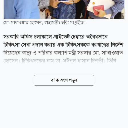
মো. সাখাওয়াত হোসেন, স্বাস্থ্যমন্ত্রী। ছবি: সংগৃহীত।
সরকারি অফিস চলাকালে প্রাইভেট চেম্বারে অবৈধভাবে
চিকিৎসা সেবা প্রদান করায় এক চিকিৎসককে বরখাস্তের নির্দেশ
দিয়েছেন স্বাস্থ্য ও পরিবার কল্যাণ মন্ত্রী সরদার মো. সাখাওয়াত
হোসেন। চিকিৎসকের নাম ডা. মঈনুল হাসান চিশতী। তিনি
নরসিংদী বেলাবো উপজেলা স্বাস্থ্য কমপ্লেক্সের জুনিয়র
কনসালটেন্ট পদে কর্মরত আছেন। আজ বৃহস্পতিবার (৬
বাকি অংশ পড়ুন
আগস্ট) দুপুরে রাজধানীর পুরান ঢাকার ইংলিশ রোডস্থ পপুলার
ডায়াগনস্টিক সেন্টারে আকস্মিক পরিদর্শনে গিয়ে সেবারত
অবস্থায় এই চিকিৎসককে হাতেনাতে ধরেন স্বাস্থ্যমন্ত্রী। পরে
তাকে তাৎক্ষনিক বরখাস্তের নির্দেশ দেন মন্ত্রী। সূত্র: বিএসএস
news24bd.tv/NS