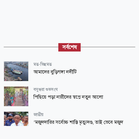
সর্বশেষ
মত-ভিন্নমত
আমাদের বুড়িগঙ্গা নদীটি
বসুন্ধরা শুভসংঘ
পিছিয়ে পড়া নারীদের স্বপ্নে নতুন আলো
জাতীয়
‘মজুদদারির সর্বোচ্চ শাস্তি মৃত্যুদণ্ড, তাই ভেবে মজুদ
করবেন’