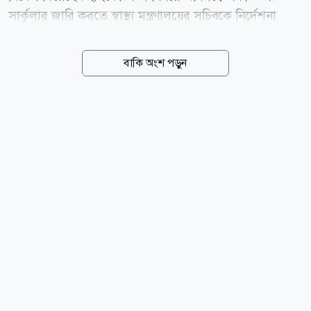
সার্কুলার জারি করতে স্বাস্থ্য মন্ত্রণালয়ের সচিবকে নির্দেশনা
দেওয়া হয়েছে। বৃহস্পতিবার (৬ আগস্ট) বিচারপতি মো.
হাবিবুল গনি এবং বিচারপতি সৈয়দ মোহাম্মদ তাজরুল
বাকি অংশ পড়ুন
হোসেনের সমন্বয়ে গঠিত হাইকোর্ট বেঞ্চ এসংক্রান্ত জারি করা
এক রুল আংশিক মঞ্জুর করে এ আদেশ দেন। একই সঙ্গে
২০১৮ সালের সড়ক দুর্ঘটনা আইনের সংশোধন করে সব
দুর্ঘটনার বিষয় নিকটস্থ হাসপাতাল ও ক্লিনিকে চিকিৎসার ব্যবস্থা
করার জন্য সংশোধন করে বিধি প্রণয়নের নির্দেশ দিয়েছেন।
আদালতে রাষ্ট্রপক্ষে ছিলেন ডেপুটি অ্যাটর্নি জেনারেল জিসান
হায়দার। স্বাস্থ্য মন্ত্রণালয়ের মহাপরিচালকের পক্ষে ছিলেন
অ্যাডভোকেট কাজী এরশাদুল আলম। সালাউদ্দিন...