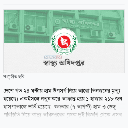
সংগৃহীত ছবি
দেশে গত ২৪ ঘণ্টায় হাম উপসর্গ নিয়ে আরো তিনজনের মৃত্যু
হয়েছে। একইসঙ্গে নতুন করে আক্রান্ত হয়ে ১ হাজার ২১৮ জন
হাসপাতালে ভর্তি হয়েছে। শুক্রবার (৭ আগস্ট) হাম ও ডেঙ্গু
পরিস্থিতি নিয়ে স্বাস্থ্য অধিদপ্তরের পৃথক দুই বিজ্ঞপ্তি থেকে এসব
তথ্য জানা গেছে। স্বাস্থ্য অধিদপ্তরের সর্বশেষ তথ্য অনুযায়ী, গত