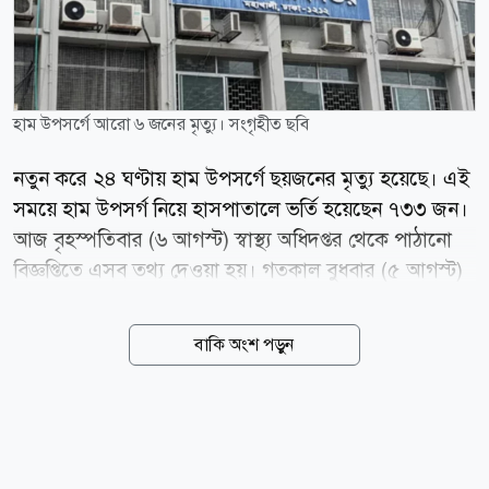
হাম উপসর্গে আরো ৬ জনের মৃত্যু। সংগৃহীত ছবি
নতুন করে ২৪ ঘণ্টায় হাম উপসর্গে ছয়জনের মৃত্যু হয়েছে। এই
সময়ে হাম উপসর্গ নিয়ে হাসপাতালে ভর্তি হয়েছেন ৭৩৩ জন।
আজ বৃহস্পতিবার (৬ আগস্ট) স্বাস্থ্য অধিদপ্তর থেকে পাঠানো
বিজ্ঞপ্তিতে এসব তথ্য দেওয়া হয়। গতকাল বুধবার (৫ আগস্ট)
সকাল ৮টা থেকে পরবর্তী ২৪ ঘণ্টার তথ্য দিয়েছে অধিদপ্তর।
স্বাস্থ্য অধিদপ্তরের তথ্য অনুযায়ী, ১৫ মার্চ থেকে হামের লক্ষণ
বাকি অংশ পড়ুন
নিয়ে মোট মৃত্যুর সংখ্যা দাঁড়াল ৭৬৪ জনে। এ সময়ে নিশ্চিত
হামে মৃত্যু হয়েছে ৯৬ জনের। news24bd.tv/MR