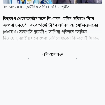
লিওনেল মেসি ও ক্লাউদিও তাপিয়া। ছবি: সংগৃহীত।
বিশ্বকাপ শেষে জাতীয় দলে লিওনেল মেসির ভবিষ্যৎ নিয়ে
জল্পনা চলছেই। তবে আর্জেন্টাইন ফুটবল অ্যাসোসিয়েশনের
(এএফএ) সভাপতি ক্লাউদিও তাপিয়া পরিষ্কার জানিয়ে
দিয়েছেন, জাতীয় দলে খেলা চালিয়ে যাবেন কি নাসেই সিদ্ধান্ত
পুরোপুরি মেসির ব্যক্তিগত। টিওয়াইসি স্পোর্টসকে দেওয়া এক
সাক্ষাৎকারে তাপিয়া বলেন, মেসিকে ঘিরে অযথা গুঞ্জন না
বাকি অংশ পড়ুন
ছড়িয়ে তাকে সময় দেওয়া উচিত। তিনি স্মরণ করিয়ে দেন,
২০২২ বিশ্বকাপের আগেও মেসির আন্তর্জাতিক ক্যারিয়ার নিয়ে
একই ধরনের আলোচনা হয়েছিল। তাপিয়ার ভাষ্য, এটি
পুরোপুরি লিওর ব্যক্তিগত সিদ্ধান্ত। আমাদের উচিত তাকে
শান্তিতে থাকতে দেওয়া। ২০২২ সালেও আমরা জানতাম না,
সে ২০২৬ বিশ্বকাপে খেলবে কি না। সে সব সময় ম্যাচ ধরে
ধরে এগোতে চেয়েছে। জাতীয় দলের কোচ লিওনেল স্কালোনির
প্রশংসা করে এএফএ সভাপতি বলেন, স্কালোনিই আর্জেন্টিনার