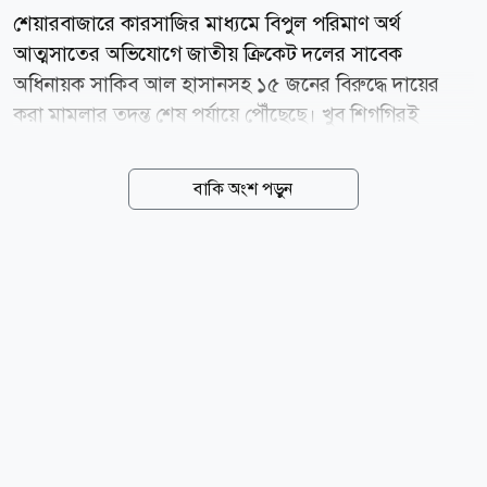
শেয়ারবাজারে কারসাজির মাধ্যমে বিপুল পরিমাণ অর্থ
আত্মসাতের অভিযোগে জাতীয় ক্রিকেট দলের সাবেক
অধিনায়ক সাকিব আল হাসানসহ ১৫ জনের বিরুদ্ধে দায়ের
করা মামলার তদন্ত শেষ পর্যায়ে পৌঁছেছে। খুব শিগগিরই
আদালতে এ মামলার অভিযোগপত্র (চার্জশিট) দাখিল করা হবে
বলে জানিয়েছে দুর্নীতি দমন কমিশন (দুদক)। আজ
বাকি অংশ পড়ুন
বৃহস্পতিবার (৬ আগস্ট) দুদক কার্যালয়ে সাংবাদিকদের এক
প্রশ্নের জবাবে সংস্থাটির মুখপাত্র মো. আকতারুল ইসলাম এই
তথ্য নিশ্চিত করেন। দুদকের মুখপাত্র বলেন, শেয়ারবাজারে
প্রায় ২৫৬ কোটি টাকা আত্মসাতের অভিযোগে দায়ের করা
মামলাটির তদন্তের কাজ প্রায় শেষ হয়ে এসেছে। এখন শেষ
মুহূর্তের আইনি ও প্রশাসনিক প্রক্রিয়াগুলো যাচাই-বাছাই করা
হচ্ছে। আনুষ্ঠানিকতা শেষেই দ্রুততম সময়ের মধ্যে আদালতে
চার্জশিট পেশ করা হবে। দুদক সূত্রে জানা গেছে, পুঁজিবাজারে
অবৈধ প্রভাব খাটিয়ে ও...