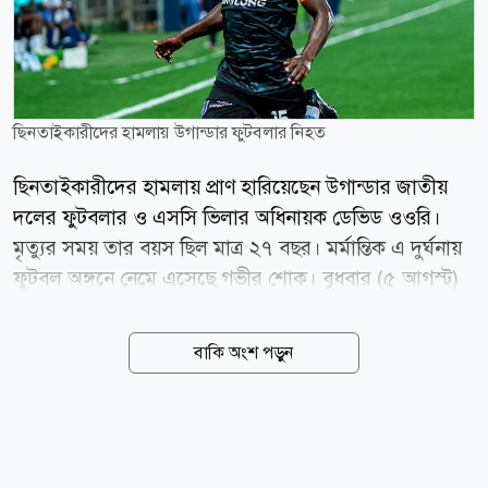
ছিনতাইকারীদের হামলায় উগান্ডার ফুটবলার নিহত
ছিনতাইকারীদের হামলায় প্রাণ হারিয়েছেন উগান্ডার জাতীয়
দলের ফুটবলার ও এসসি ভিলার অধিনায়ক ডেভিড ওওরি।
মৃত্যুর সময় তার বয়স ছিল মাত্র ২৭ বছর। মর্মান্তিক এ দুর্ঘনায়
ফুটবল অঙ্গনে নেমে এসেছে গভীর শোক। বুধবার (৫ আগস্ট)
হাসপাতালে চিকিৎসাধীন অবস্থায় মারা যান ওওরি। এর আগে
মঙ্গলবার রাতে রাজধানী কাম্পালার মাকিন্দিয়ে এলাকায় নিজ
বাকি অংশ পড়ুন
বাড়ির সামনে দুর্বৃত্তদের হামলার শিকার হন তিনি। পুলিশের
তথ্য অনুযায়ী, হামলাকারীরা ওওরির মোবাইল ফোনসহ
মূল্যবান জিনিসপত্র ছিনিয়ে নেওয়ার চেষ্টা করে। তিনি বাধা দিলে
দুর্বৃত্তরা রাস্তায় ব্যবহৃত পাথর দিয়ে তাকে আঘাত করে। পরে