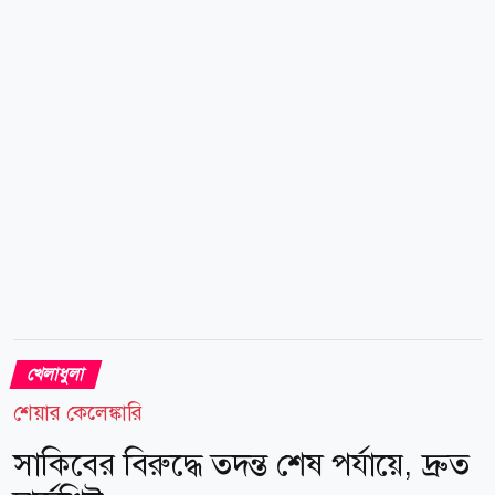
তার কাছ থেকে জিনিসপত্র নিয়ে পালিয়ে যায় তারা। গুরুতর
আহত অবস্থায় ওওরিকে প্রথমে একটি স্থানীয় চিকিৎসাকেন্দ্রে
নেওয়া হয়। পরে উন্নত চিকিৎসার জন্য তাকে কাম্পালার একটি
বেসরকারি হাসপাতালে...
খেলাধুলা
শেয়ার কেলেঙ্কারি
সাকিবের বিরুদ্ধে তদন্ত শেষ পর্যায়ে, দ্রুত