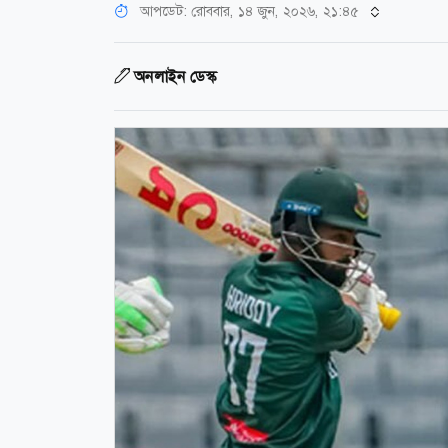
আপডেট: রোববার, ১৪ জুন, ২০২৬, ২১:৪৫
অনলাইন ডেস্ক