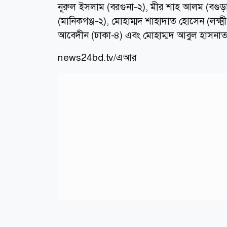
নূরুল ইসলাম (বরগুনা-২), মীর শাহ আলম (বগুড়া-
(মানিকগঞ্জ-২), মোহাম্মদ শাহাদাত হোসেন (লক্ষ
আবেদীন (ঢাকা-৪) এবং মোহাম্মদ আবুল হাসনাত (
news24bd.tv/এআর