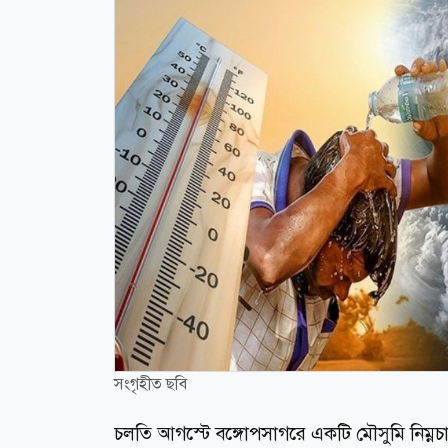
সংগৃহীত ছবি
চলতি আগস্টে বঙ্গোপসাগরে একটি মৌসুমি নিম্নচা