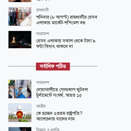
রাজধানী
শনিবার (৮ আগস্ট) রাজধানীর যেসব
এলাকায় মার্কেট-শপিংমল বন্ধ
সারাদেশ
যেসব এলাকায় সকাল থেকে টানা ৯
ঘণ্টা বিদ্যুৎ থাকবে না
জাতীয়
আগস্টে ফের টানা ৪ দিনের ছুটি, সুযোগ
সর্বাধিক পঠিত
পাবেন যারা
লাইফ স্টাইল
সারাদেশ
সকালে খালি পেটে ভেজানো কাঁচা ছোলা
নোয়াখালীতে গোল্ডকাপ ফুটবল
খাওয়ার যত উপকার
টুর্নামেন্টে সংঘর্ষ, আহত ১৫
জাতীয়
জাতীয়
শাহজালাল বিমানবন্দরে বলাকা
কে হচ্ছেন ২৩তম রাষ্ট্রপতি?
লাউঞ্জে আগুন
আলোচনায় যাদের নাম
শিক্ষা-শিক্ষাঙ্গন
বিজ্ঞান ও প্রযুক্তি