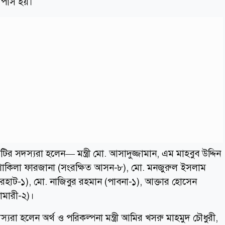
টে পাস হয়।
র সদস্যরা হলেন— মন্ত্রী মো. আসাদুজ্জামান, এম মাহবুব উদ্দিন
 শাকিলা ফারজানা (সংরক্ষিত আসন-৮), মো. মনজুরুল ইসলাম
িরহাট-১), মো. নাজিবুর রহমান (পাবনা-১), আক্তার হোসেন
ামারী-২)।
সদস্যরা হলেন অর্থ ও পরিকল্পনা মন্ত্রী আমির খসরু মাহমুদ চৌধুরী,