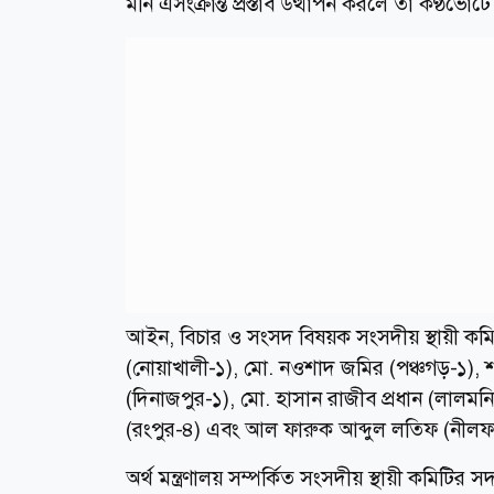
মনি এসংক্রান্ত প্রস্তাব উত্থাপন করলে তা কণ্ঠভো
আইন, বিচার ও সংসদ বিষয়ক সংসদীয় স্থায়ী কমিটি
(নোয়াখালী-১), মো. নওশাদ জমির (পঞ্চগড়-১),
(দিনাজপুর-১), মো. হাসান রাজীব প্রধান (লালমন
(রংপুর-৪) এবং আল ফারুক আব্দুল লতিফ (নীলফ
অর্থ মন্ত্রণালয় সম্পর্কিত সংসদীয় স্থায়ী কমিটির 