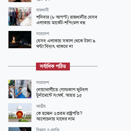
রাজধানী
শনিবার (৮ আগস্ট) রাজধানীর যেসব
এলাকায় মার্কেট-শপিংমল বন্ধ
সারাদেশ
যেসব এলাকায় সকাল থেকে টানা ৯
ঘণ্টা বিদ্যুৎ থাকবে না
জাতীয়
আগস্টে ফের টানা ৪ দিনের ছুটি, সুযোগ
সর্বাধিক পঠিত
পাবেন যারা
লাইফ স্টাইল
সারাদেশ
সকালে খালি পেটে ভেজানো কাঁচা ছোলা
নোয়াখালীতে গোল্ডকাপ ফুটবল
খাওয়ার যত উপকার
টুর্নামেন্টে সংঘর্ষ, আহত ১৫
জাতীয়
জাতীয়
শাহজালাল বিমানবন্দরে বলাকা
কে হচ্ছেন ২৩তম রাষ্ট্রপতি?
লাউঞ্জে আগুন
আলোচনায় যাদের নাম
শিক্ষা-শিক্ষাঙ্গন
বিজ্ঞান ও প্রযুক্তি