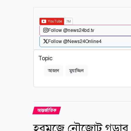
Follow @news24bd.tv
Follow @News24Online4
Topic
আজান
মুয়াজ্জিন
আন্তর্জাতিক
হরমুজে নৌজোট গড়ার 