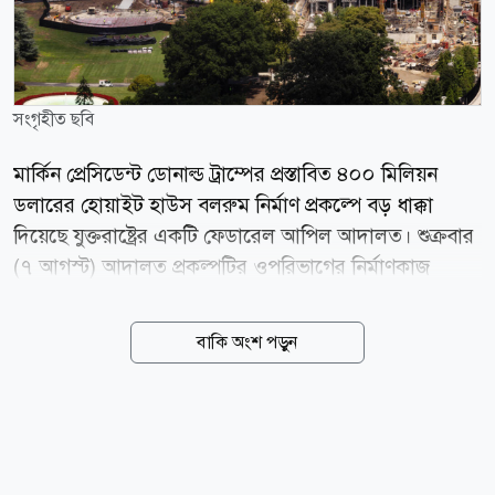
সংগৃহীত ছবি
মার্কিন প্রেসিডেন্ট ডোনাল্ড ট্রাম্পের প্রস্তাবিত ৪০০ মিলিয়ন
ডলারের হোয়াইট হাউস বলরুম নির্মাণ প্রকল্পে বড় ধাক্কা
দিয়েছে যুক্তরাষ্ট্রের একটি ফেডারেল আপিল আদালত। শুক্রবার
(৭ আগস্ট) আদালত প্রকল্পটির ওপরিভাগের নির্মাণকাজ
সাময়িকভাবে বন্ধ রাখার নির্দেশ দিয়েছেন। ওয়াশিংটনভিত্তিক
ইউএস কোর্ট অব অ্যাপিলস ফর দ্য ডিস্ট্রিক্ট অব কলাম্বিয়া
বাকি অংশ পড়ুন
সার্কিটের তিন বিচারকের বেঞ্চ ২-১ ভোটে এ রায় দেন।
আদালত বলেন, কংগ্রেসের অনুমোদন ছাড়া কোনো প্রেসিডেন্ট
হোয়াইট হাউসের মতো ঐতিহাসিক স্থাপনার মৌলিক কাঠামোয়
বড় ধরনের পরিবর্তন আনতে পারেন না। রায়ে বিচারকরা উল্লেখ
করেন, প্রতিটি প্রেসিডেন্টই হোয়াইট হাউসের সাময়িক বাসিন্দা,