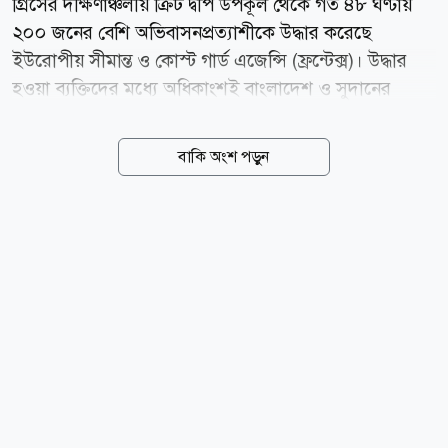
গ্রিসের দক্ষিণাঞ্চলীয় ক্রিট দ্বীপ উপকূল থেকে গত ৪৮ ঘণ্টায়
২০০ জনের বেশি অভিবাসনপ্রত্যাশীকে উদ্ধার করেছে
ইউরোপীয় সীমান্ত ও কোস্ট গার্ড এজেন্সি (ফ্রন্টেক্স)। উদ্ধার
হওয়া ব্যক্তিদের মধ্যে অধিকাংশই বাংলাদেশ ও সুদানের
নাগরিক। গ্রিসের সংবাদমাধ্যম ডিমোক্রেটিয়ার বরাত দিয়ে
শুক্রবার মিডল ইস্ট মনিটর জানায়, লিবিয়ার উপকূল থেকে যাত্রা
বাকি অংশ পড়ুন
করে গত দুই দিনে অন্তত ২০২ জন অভিবাসী ক্রিট দ্বীপে
পৌঁছেছেন। এতে দ্বীপটির স্থানীয় প্রশাসন ও অভিবাসী
গ্রহণকেন্দ্রগুলোর ওপর বাড়তি চাপ তৈরি হয়েছে। প্রতিবেদনে
বলা হয়, সর্বশেষ বৃহস্পতিবার ৪০ জন অভিবাসীকে বহনকারী
একটি নৌকা ইয়েরাপেত্রা এলাকার দক্ষিণ-পূর্বে শনাক্ত করে
ফ্রন্টেক্স। পরে একটি মাছ ধরার নৌকার সহায়তায় গ্রিস
কোস্টগার্ড তাদের নিরাপদে আইরাপেত্রা বন্দরে নিয়ে আসে।
সেখানে তাদের নিবন্ধন ও পরিচয় যাচাইয়ের কাজ শুরু
হয়েছে।...