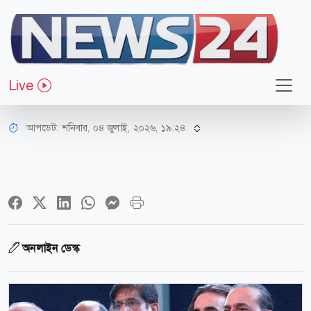
আন্তর্জাতিক
প্রজন্ম থেকে প্রজন্মান্তর মনে রাখবে
Live
খামেনির ইতিহাস: পাক প্রধানমন্ত্রী
আপডেট: শনিবার, ০৪ জুলাই, ২০২৬, ১৯:২৪
অনলাইন ডেস্ক