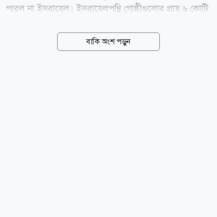
পারল না ইসরায়েল। ইসরায়েলপন্থি গোষ্ঠীগুলোর প্রায় ৬ কোটি
ডলারেরও (৬০ মিলিয়ন) বেশি নির্বাচনি প্রচারণার খরচকে বুড়ো
আঙুল দেখিয়ে ঐতিহাসিক মনোনয়ন লাভ করেছেন আল-
বাকি অংশ পড়ুন
সাইয়েদ। বুধবার (০৫ আগস্ট) বিভিন্ন সংবাদমাধ্যমের
প্রতিবেদন থেকে এ তথ্য জানা গেছে। মঙ্গলবারের এ নির্বাচনি
ফলাফলকে যুক্তরাষ্ট্রের সবচেয়ে প্রভাবশালী ইসরায়েলপন্থি লবিং
গ্রুপ আমেরিকান ইসরায়েল পাবলিক অ্যাফেয়ার্স কমিটি বা
এআইপিএসির জন্য একটি বড় ধাক্কা হিসেবে দেখা হচ্ছে।
আবদুল আল-সাইয়েদকে হারাতে এ গোষ্ঠীই মূলত সামনে
থেকে নেতৃত্ব দিয়েছে এবং তার প্রতিদ্বন্দ্বী মার্কিন কংগ্রেস সদস্য
হেইলি স্টিভেন্সের পক্ষে ৩...