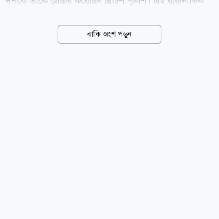
দশকে তাকে গ্রেপ্তার করেছিল ব্রিটিশ পুলিশ। এই রাজনীতিক
দেশটির ক্ষমতাসীন দল পাকিস্তান মুসলিম লীগ-নওয়াজের
(পিএমএল-এন) রাজনীতিতে জড়িত ছিলেন। তিনি পাকিস্তানের
বাকি অংশ পড়ুন
প্রধানমন্ত্রী শাহবাজ শরিফের দল থেকে গত সপ্তাহে আজাদ জম্মু
ও কাশ্মীরের আইনসভার সদস্য (এমপি) হিসেবে পুনঃনির্বাচিত
হয়েছেন। আজ বুধবার (৫ আগস্ট) ব্রিটিশ সংবাদমাধ্যম দ্য
গার্ডিয়ানের প্রকাশ করা প্রতিবেদনে এসব তথ্য উঠে এসেছে।
২০২৪ সালের জুলাই মাসে ম্যানচেস্টার বিমানবন্দর থেকে
গ্রুমিং গ্যাংয়ের অংশ হিসেবে শিশু ধর্ষণ ও মানব পাচারের
অভিযোগে তাকে গ্রেপ্তার করা হয়েছিল। বর্তমানে তিনি জামিনে
রয়েছেন। তদন্তকারীদের সূত্রে জানা...