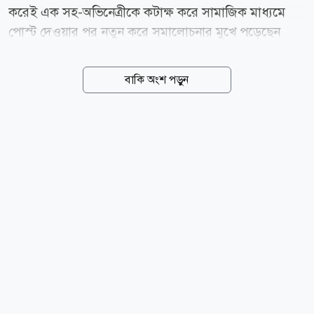
করেই এক সহ-অভিনেত্রীকে কটাক্ষ করে সামাজিক মাধ্যমে
পোস্ট দেওয়ার পর নতুন করে সমালোচনার মুখে পড়েছেন
তিনি। সম্প্রতি এক পোস্টে কঙ্গনা লেখেন, নাম নেব না, তবে
এক জিহাদি মোটা অভিনেত্রী নিট আন্দোলন নিয়ে ভিডিও
বাকি অংশ পড়ুন
বানাচ্ছিল। অথচ ঝাড়খন্ডের আন্দোলনের সময় তার মুখ বন্ধ
ছিল। পোস্টে তিনি আরও দাবি করেন, তাকে নিয়েও নানা
ধরনের ভুয়া খবর ছড়ানো হচ্ছে। এরপর ওই অভিনেত্রীর
পোশাক ও ব্যক্তিত্ব নিয়েও মন্তব্য করেন কঙ্গনা। তার ভাষ্য,
আমি কাউকে অপমান করতে চাই না। তবে লক্ষ করেছি,
ইদানীং এক অভিনেত্রী এমন পোশাক পরেন এবং এমনভাবে
কথা বলেন, যেন তিনি একজন পকেটমার। তিনি হাফপ্যান্ট
পরেন, উল্টো করে ক্যাপ পরেন। আন্দোলনকারীদের সমর্থন
করতে গিয়ে পকেটমারের মতো ভাষায় কথা...