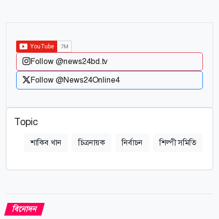
Follow @news24bd.tv
Follow @News24Online4
Topic
শাকিব খান
চিত্রনায়ক
নির্বাচন
শিল্পী সমিতি
বিনোদন