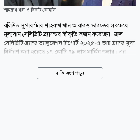
শাহরুখ খান ও বিরাট কোহলি
বলিউড সুপারস্টার শাহরুখ খান আবারও ভারতের সবচেয়ে
মূল্যবান সেলিব্রিটি ব্র্যান্ডের স্বীকৃতি অর্জন করেছেন। ক্রল
সেলিব্রিটি ব্র্যান্ড ভ্যালুয়েশন রিপোর্ট ২০২৫-এ তার ব্র্যান্ড মূল্য
নির্ধারণ করা হয়েছে ১৭ কোটি ৭৯ লাখ মার্কিন ডলার। এর
মাধ্যমে তিনি ক্রিকেট তারকা বিরাট কোহলিকে পেছনে ফেলে
তালিকার শীর্ষস্থান দখল করেছেন। বলিউড হাঙ্গামার প্রতিবেদন
বাকি অংশ পড়ুন
অনুযায়ী, ২০২৪ সালে শাহরুখের ব্র্যান্ড মূল্য ছিল ১৪ কোটি
৫৭ লাখ ডলার, যা এক বছরের ব্যবধানে প্রায় ২২ শতাংশ
বেড়েছে। আর ২০২৩ সালে তার ব্র্যান্ড মূল্য ছিল ১২ কোটি ৭
লাখ ডলার। অর্থাৎ, মাত্র দুই বছরে তার ব্র্যান্ড মূল্য বেড়েছে
প্রায় ৪৭ শতাংশ। ২০২৪ সালের প্রতিবেদনে শাহরুখ তৃতীয়
স্থানে থাকলেও ২০২৫ সালে তিনি এক লাফে শীর্ষে উঠে
এসেছেন। বর্তমানে ভারতের শীর্ষ ২৫ তারকার সম্মিলিত ব্র্যান্ড
মূল্য প্রায় ২০০ কোটি...