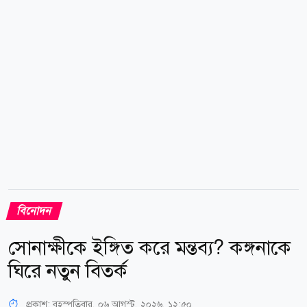
দিকে ছিটকে পড়ি। মাথা, বুক, পা ও হাতে আঘাত পাই। তবে
আল্লাহর রহমতে বড় কোনো ক্ষতি হয়নি। মৌসুমী মৌ আরও
জানান, তার গাড়ির ঠিক পেছনেই...
বিনোদন
সোনাক্ষীকে ইঙ্গিত করে মন্তব্য? কঙ্গনাকে
ঘিরে নতুন বিতর্ক
প্রকাশ:
বৃহস্পতিবার, ০৬ আগস্ট, ২০২৬, ১২:৫০