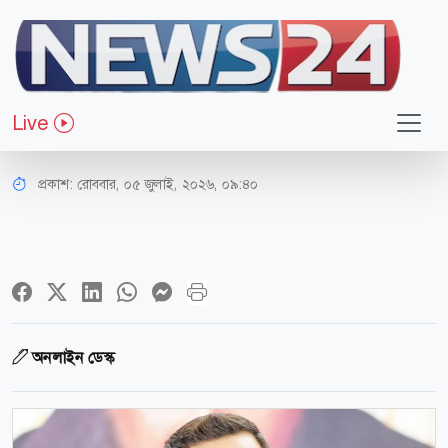
বিনোদন
কেন শিল্পী সমিতির নির্বাচনে ভোট দিতে
Live
যাননি শাকিব?
প্রকাশ:
রোববার, ০৫ জুলাই, ২০২৬, ০৯:৪০
অনলাইন ডেস্ক