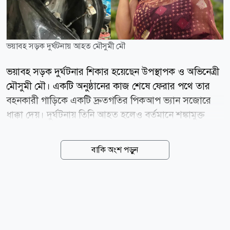
ভয়াবহ সড়ক দুর্ঘটনায় আহত মৌসুমী মৌ
ভয়াবহ সড়ক দুর্ঘটনার শিকার হয়েছেন উপস্থাপক ও অভিনেত্রী
মৌসুমী মৌ। একটি অনুষ্ঠানের কাজ শেষে ফেরার পথে তার
বহনকারী গাড়িকে একটি দ্রুতগতির পিকআপ ভ্যান সজোরে
ধাক্কা দেয়। দুর্ঘটনায় তিনি আহত হলেও বর্তমানে শঙ্কামুক্ত
রয়েছেন। উপস্থাপিকা নিজেই বিষয়টি নিশ্চিত করেছেন। মৌসুমী
মৌ জানান, বড় ধরনের কোনো ঝুঁকি না থাকলেও মাথা, বুক,
বাকি অংশ পড়ুন
হাত ও পায়ে আঘাত পেয়েছেন। দুর্ঘটনার ধাক্কা কাটিয়ে উঠতে
এখনও সময় লাগবে বলেও জানান তিনি। ঘটনার পর নিজের
ফেসবুক পোস্টে ভয়াবহ সেই মুহূর্তের বর্ণনা দিয়েছেন এই
অভিনেত্রী। তিনি লেখেন, আলহামদুলিল্লাহ! অনেক বড় বিপদ
থেকে বেঁচে গেছি। শো শেষ করে ফেরার পথে একটি পিকআপ
আমাদের গাড়িকে ধাক্কা দেয়। আমি গাড়ির বাম পাশ থেকে ডান