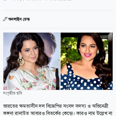
অনলাইন ডেস্ক
সংগৃহীত ছবি
ভারতের ক্ষমতাসীন দল বিজেপির সংসদ সদস্য ও অভিনেত্রী
কঙ্গনা রানাউত আবারও বিতর্কের কেন্দ্রে। কারও নাম উল্লেখ না