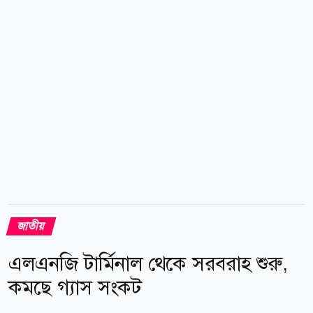
কাজী জেসিন রবার্ট কেনেডি কলেজ ও ইউনিভার্সিটি অব
কামব্রিয়া থেকে লিডারশিপ অ্যান্ড সাসটেইনেবিলিটি বিষয়ে...
জাতীয়
এলএনজি টার্মিনাল থেকে সরবরাহ শুরু,
কমছে গ্যাস সংকট