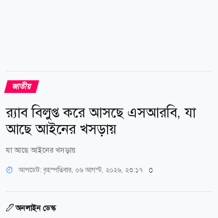
জাতীয়
র‌্যাব বিলুপ্ত করে আসছে এসআরবি, যা
আছে আইনের খসড়ায়
যা আছে আইনের খসড়ায়
আপডেট: বৃহস্পতিবার, ০৬ আগস্ট, ২০২৬, ২৩:১৭
অনলাইন ডেস্ক