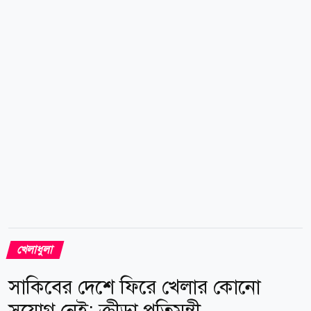
দরকার, আমি করব। কারণ আমি জানি, আমি কোনো অন্যায়
করিনি। উল্লেখ্য, ২০২৪ সালের আগস্টে ছাত্র-জনতার
গণঅভ্যুত্থানে আওয়ামী লীগ সরকারের পতনের পর থেকেই
সাকিব আল হাসান দেশের বাইরে রয়েছেন। তিনি গত সংসদের
একজন সংসদ সদস্য ছিলেন। বর্তমানে তিনি তাঁর পরিবারসহ
যুক্তরাষ্ট্রে বসবাস করলেও আন্তর্জাতিক ক্রিকেট...
খেলাধুলা
সাকিবের দেশে ফিরে খেলার কোনো
সুযোগ নেই: ক্রীড়া প্রতিমন্ত্রী