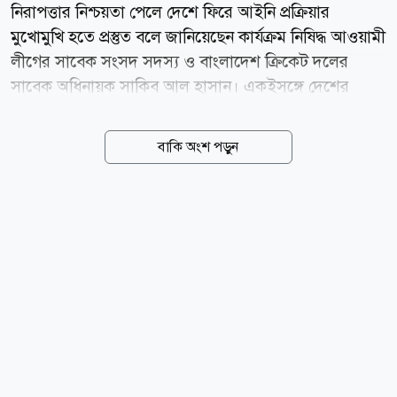
নিরাপত্তার নিশ্চয়তা পেলে দেশে ফিরে আইনি প্রক্রিয়ার
মুখোমুখি হতে প্রস্তুত বলে জানিয়েছেন কার্যক্রম নিষিদ্ধ আওয়ামী
লীগের সাবেক সংসদ সদস্য ও বাংলাদেশ ক্রিকেট দলের
সাবেক অধিনায়ক সাকিব আল হাসান। একইসঙ্গে দেশের
মাটিতে বিদায়ী সিরিজ খেলা এবং ২০২৭ সালের ওয়ানডে
বিশ্বকাপে অংশ নেওয়ার ইচ্ছার কথাও জানিয়েছেন তিনি। তবে
বাকি অংশ পড়ুন
সাকিবের দেশে ফেরার আগ্রহের বিষয়ে কঠোর অবস্থান
নিয়েছেন যুব ও ক্রীড়া প্রতিমন্ত্রী আমিনুল হক। তার স্পষ্ট জবাব,
সাকিবকে নিয়ে সরকারের নমনীয়তার সুযোগ শেষ হয়ে গেছে।
তার ভাষায়, দেশে ফিরে খেলার সুযোগ নেই সাকিবের। সম্প্রতি
আওয়ামী লীগ সভাপতি শেখ হাসিনার ভার্চ্যুয়াল সংবাদ
সম্মেলনে অংশ নেওয়ার পর তাকে ঘিরে আবারও আলোচনা
শুরু হয়। সাকিবের দেশে ফেরার আকাঙ্ক্ষার বিপরীতে কঠোর
অবস্থান নিয়েছেন যুব ও ক্রীড়া প্রতিমন্ত্রী আমিনুল হক। তিনি
সংবাদমাধ্যমকে বলেন,...