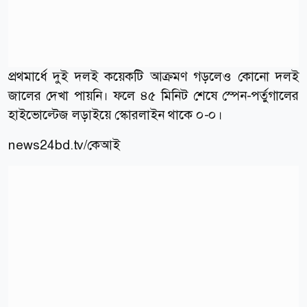
প্রথমার্ধে দুই দলই কয়েকটি আক্রমণ গড়লেও কোনো দলই
জালের দেখা পায়নি। ফলে ৪৫ মিনিট শেষে স্পেন-পর্তুগালের
হাইভোল্টেজ লড়াইয়ে স্কোরলাইন থাকে ০-০।
news24bd.tv/কেআই