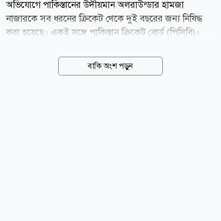
অভিযোগে পাকিস্তানের উদীয়মান অলরাউন্ডার হামজা
নাজারকে সব ধরনের ক্রিকেট থেকে দুই বছরের জন্য নিষিদ্ধ
করা হয়েছে। একই সঙ্গে পাকিস্তান ক্রিকেট বোর্ড (পিসিবি)।
একই সঙ্গে তাকে ১০ লাখ পাকিস্তানি রুপি জরিমানাও করা
হয়েছে। বৃহস্পতিবার (৬ আগস্ট) এক বিবৃতিতে পিসিবি জানায়,
বাকি অংশ পড়ুন
বোর্ডের মাধ্যমে বিদেশ সফরের জন্য ভিসা আবেদন করার
সময় হামজা নাজার যে তথ্য ও নথিপত্র জমা দিয়েছিলেন,
সেগুলোর সত্যতা যাচাইয়ে তদন্ত চালানো হয়। তদন্তে দেখা
যায়, তিনি আবেদনপত্রে সম্পূর্ণ ও সঠিক তথ্য দেননি। গুরুত্বপূর্ণ
কিছু তথ্য গোপন করার পাশাপাশি বিভ্রান্তিকর তথ্যও দিয়েছেন।
ঘটনার তদন্তে পিসিবি তিন সদস্যের একটি কমিটি গঠন করে।
তদন্ত চলাকালে হামজাকে নিজের অবস্থান ব্যাখ্যা করার সুযোগ
দেওয়া হয়। তার বক্তব্য, জমা দেওয়া নথি এবং অন্যান্য...