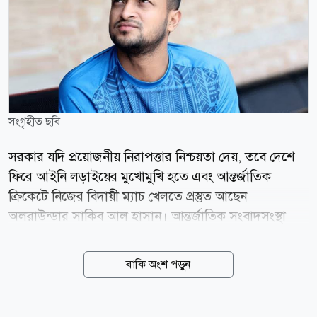
সংগৃহীত ছবি
সরকার যদি প্রয়োজনীয় নিরাপত্তার নিশ্চয়তা দেয়, তবে দেশে
ফিরে আইনি লড়াইয়ের মুখোমুখি হতে এবং আন্তর্জাতিক
ক্রিকেটে নিজের বিদায়ী ম্যাচ খেলতে প্রস্তুত আছেন
অলরাউন্ডার সাকিব আল হাসান। আন্তর্জাতিক সংবাদসংস্থা
রয়টার্সকে শ্রীলঙ্কা থেকে দেওয়া এক বিশেষ টেলিফোন
সাক্ষাৎকারে তিনি এই ইচ্ছার কথা জানান। সাক্ষাৎকারে ৩৯
বাকি অংশ পড়ুন
বছর বয়সী এই সাবেক অধিনায়ক বলেন, সরকার যদি আমার
নিরাপত্তার বিষয়টি নিশ্চিত করে, তবে আমি দেশে ফিরতে ও
আদালতের মুখোমুখি হতে সম্পূর্ণ প্রস্তুত। আমার যা যা করা