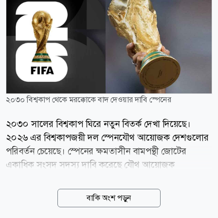
২০৩০ বিশ্বকাপ থেকে মরক্কোকে বাদ দেওয়ার দাবি স্পেনের
২০৩০ সালের বিশ্বকাপ ঘিরে নতুন বিতর্ক দেখা দিয়েছে।
২০২৬ এর বিশ্বকাপজয়ী দল স্পেনযৌথ আয়োজক দেশগুলোর
পরিবর্তন চেয়েছে। স্পেনের ক্ষমতাসীন বামপন্থী জোটের
একাধিক সংসদ সদস্য দাবি করেছে যৌথ আয়োজক
দেশগুলোর মধ্যে মরক্কোকে আয়োজনের দায়িত্ব থেকে বাদ
দিতে হবে। বিশ্বকাপের শতবর্ষ উপলক্ষে অনুষ্ঠিত হতে যাওয়া
বাকি অংশ পড়ুন
২৪তম আসরের মূল আয়োজক হিসেবে রয়েছে স্পেন, পর্তুগাল