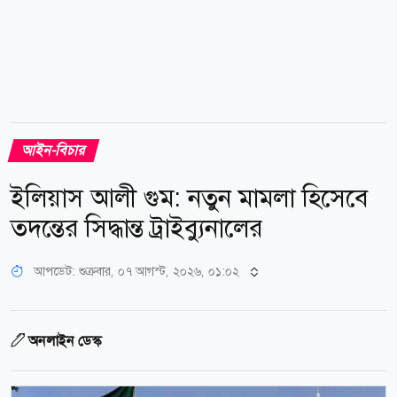
আইন-বিচার
ইলিয়াস আলী গুম: নতুন মামলা হিসেবে
তদন্তের সিদ্ধান্ত ট্রাইব্যুনালের
আপডেট: শুক্রবার, ০৭ আগস্ট, ২০২৬, ০১:০২
অনলাইন ডেস্ক