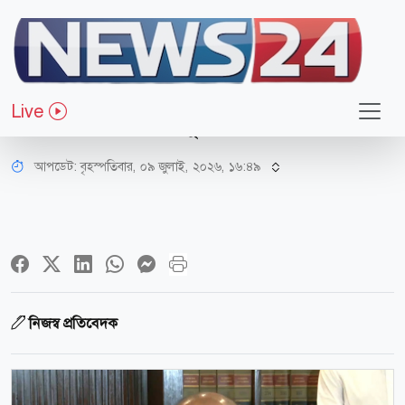
আইন-বিচার
তত্ত্বাবধায়ক ও গণভোটের বিধান ফেরার
Live
রায়ে জনআকাঙ্খা পূরণ হয়েছে: আইনমন্ত্রী
আপডেট: বৃহস্পতিবার, ০৯ জুলাই, ২০২৬, ১৬:৪৯
নিজস্ব প্রতিবেদক