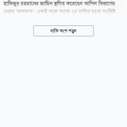
হাফিজুর রহমানের জামিন স্থগিত করেছেন আপিল বিভাগের
চেম্বার আদালত। একই সঙ্গে তাকে ২৪ ঘণ্টার মধ্যে সংশ্লিষ্ট
আদালতে আত্মসমর্পণের নির্দেশ দেওয়া হয়েছে। নির্ধারিত
সময়ে আত্মসমর্পণ না করলে হাফিজুর রহমানকে গ্রেপ্তার করতে
বাকি অংশ পড়ুন
নির্দেশ দিয়েছেন আদালত। রাষ্ট্রপক্ষের আবেদনে শুনানির পর
বৃহস্পতিবার (৬ আগস্ট) সন্ধ্যায় এই আদেশ দেন চেম্বার
বিচারপতি মো. রেজাউল হক। গত ২ আগস্ট হাফিজুর
রহমানকে ছয় মাসের অন্তর্বর্তী জামিন দেন হাইকোর্ট। এই
আদেশের পর গত ৪ আগস্ট সন্ধ্যায় কুমিল্লা কেন্দ্রীয় কারাগার
থেকে তার কারামুক্তির খবর আসে গণমাধ্যমে। এরপর
বৃহস্পতিবার হাইকোর্টের জামিন স্থগিত চাওয়ার পাশাপাশি
হাইকোর্টের জামিন আদেশের বিরুদ্ধে আপিলের অনুমতি চেয়ে
আবেদন (লিভ...