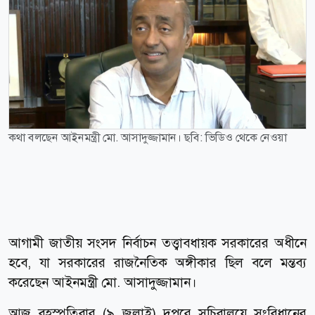
কথা বলছেন আইনমন্ত্রী মো. আসাদুজ্জামান। ছবি: ভিডিও থেকে নেওয়া
আগামী জাতীয় সংসদ নির্বাচন তত্ত্বাবধায়ক সরকারের অধীনে
হবে, যা সরকারের রাজনৈতিক অঙ্গীকার ছিল বলে মন্তব্য
করেছেন আইনমন্ত্রী মো. আসাদুজ্জামান।
আজ বৃহস্পতিবার (৯ জুলাই) দুপুরে সচিবালয়ে সংবিধানের