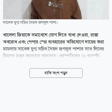
সাবেক যুগ্ম সচিব সৈয়দ জগলুল পাশা।
খালেদা জিয়াকে সমাবেশে যোগ দিতে বাধা দেওয়া, রাস্তা
অবরোধ এবং পেপার স্প্রে ব্যবহারের অভিযোগে দায়ের করা
মামলায় সাবেক যুগ্ম সচিব সৈয়দ জগলুল পাশার সাত দিনের
রিমান্ড মঞ্জুর করেছেন আদালত। বৃহস্পতিবার (৬ আগস্ট)
ঢাকার মেট্রোপলিটন ম্যাজিস্ট্রেট দিদারুল আলম শুনানি শেষে
এ আদেশ দেন। এর আগে, মঙ্গলবার (০৪ আগস্ট) দিবাগত
বাকি অংশ পড়ুন
রাত দেড়টার দিকে জগলুল পাশাকে গ্রেপ্তার করে ঢাকা
মহানগর গোয়েন্দা পুলিশ (ডিবি)। বুধবার (০৫ আগস্ট) তাকে
ঢাকার চিফ মেট্রোপলিটন ম্যাজিস্ট্রেট আদালতে হাজির করা
হলে মামলার তদন্তের স্বার্থে ১০ দিনের রিমান্ড আবেদন করে
পুলিশ। আদালত তাকে কারাগারে পাঠিয়ে রিমান্ড শুনানির জন্য
আজ বৃহস্পতিবার (০৬ আগস্ট) দিন ধার্য করেন। মামলার