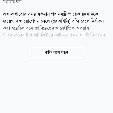
সংগৃহীত ছবি
এক-এগারোর সময় বর্তমান প্রধানমন্ত্রী তারেক রহমানকে
জয়েন্ট ইন্টারোগেশন সেলে (জেআইসি) বন্দি রেখে নির্যাতন
করা হয়েছিল বলে জানিয়েছেন আন্তর্জাতিক অপরাধ
ট্রাইব্যুনালের চিফ প্রসিকিউটর আমিনুল ইসলাম। তিনি বলেন,
ব্রিগেডিয়ার আজমীসহ অনেক বন্দিকে এই জেআইসিতে রাখা
হয়েছে। দিনের পর দিন তাদের ওপর নির্যাতন চালানো হয়েছে।
বাকি অংশ পড়ুন
আমাদের তদন্তে বিভিন্ন সাক্ষীর বর্ণনা থেকেও এসব তথ্য
পাওয়া গেছে। পর্যায়ক্রমে এসব তথ্য বিচারের প্রক্রিয়ায়
প্রতিফলিত হবে। আজ শনিবার (৮ আগস্ট) ঢাকা সেনানিবাসে
ডিজিএফআই সদর দপ্তরে জেআইসি সেল পরিদর্শন করেন
আন্তর্জাতিক অপরাধ ট্রাইব্যুনালের ৩ জন বিচারপতিসহ
প্রসিকিউশন দল। পরে সাংবাদিকদের এসব তথ্য দেন চিফ
প্রসিকিউটর। আমিনুল ইসলাম বলেন, জেআইসি নামের
প্রতিষ্ঠানটিই ছিল মানুষকে ধরে এনে বন্দি করে নির্যাতন
চালানোর একটি কেন্দ্র। যা...