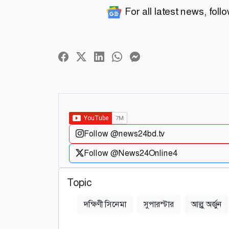
For all latest news, foll
Follow @news24bd.tv
Follow @News24Online4
Topic
দক্ষিণী সিনেমা
সুপারস্টার
আল্লু অর্জুন