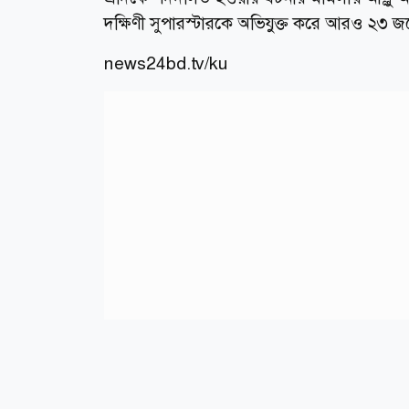
দক্ষিণী সুপারস্টারকে অভিযুক্ত করে আরও ২৩ জ
news24bd.tv/ku