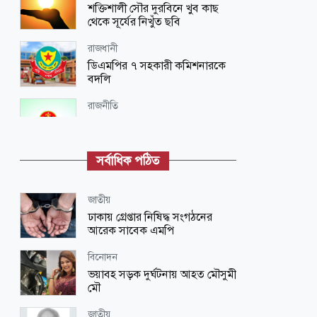
শক্তিশালী সৌর দুরবিনে খুব কাছ
থেকে সূর্যের নিখুঁত ছবি
রাজধানী
ডিএমপির ৭ সহকারী কমিশনারকে
বদলি
রাজনীতি
৬ নেতাকে সুখবর দিল বিএনপি
সর্বাধিক পঠিত
শিক্ষা-শিক্ষাঙ্গন
মাদরাসা শিক্ষকদের বাড়িভাড়া ও বেতন
নিয়ে নতুন তথ্য
জাতীয়
ঢাকায় গ্রেপ্তার নিষিদ্ধ সংগঠনের
জাতীয়
আরেক সাবেক এমপি
বাংলাদেশ রাষ্ট্রব্যবস্থায় নতজানু
পররাষ্ট্রনীতির স্থান নেই: মাহদী আমিন
বিনোদন
ভয়াবহ সড়ক দুর্ঘটনায় আহত মৌসুমী
জাতীয়
মৌ
অনুশ্রী ও রাকিবের স্বপ্নপূরণ করলেন
প্রধানমন্ত্রী
জাতীয়