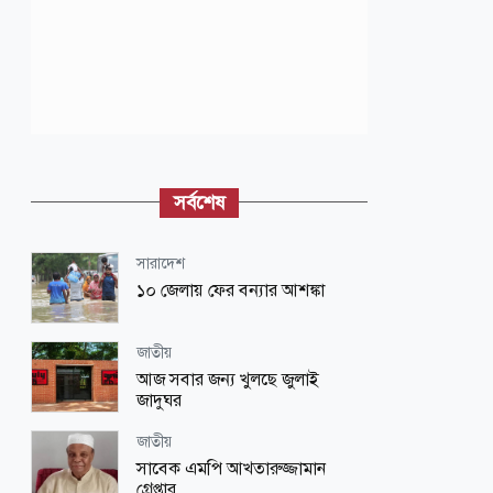
সর্বশেষ
সারাদেশ
১০ জেলায় ফের বন্যার আশঙ্কা
জাতীয়
আজ সবার জন্য খুলছে জুলাই
জাদুঘর
জাতীয়
সাবেক এমপি আখতারুজ্জামান
গ্রেপ্তার