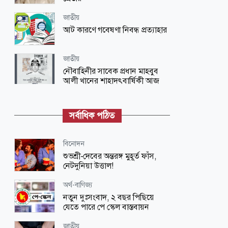
জাতীয়
আট কারণে গবেষণা নিবন্ধ প্রত্যাহার
জাতীয়
নৌবাহিনীর সাবেক প্রধান মাহবুব
আলী খানের শাহাদৎবার্ষিকী আজ
খেলাধুলা
বসুন্ধরায় আন্তর্জাতিক ক্রিকেট
সর্বাধিক পঠিত
অর্থ-বাণিজ্য
বিনোদন
দক্ষিণ এশিয়ার স্থিতিশীল মুদ্রা টাকা
শুভশ্রী-দেবের অন্তরঙ্গ মুহূর্ত ফাঁস,
নেটদুনিয়া উত্তাল!
ধর্ম-জীবন
অর্থ-বাণিজ্য
যে সাতটি অপরাধ মানুষের বিপদের
নতুন দুঃসংবাদ, ২ বছর পিছিয়ে
কারণ
যেতে পারে পে স্কেল বাস্তবায়ন
অর্থ-বাণিজ্য
জাতীয়