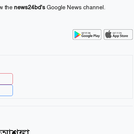
ow the
news24bd's
Google News channel.
আশঙ্কা