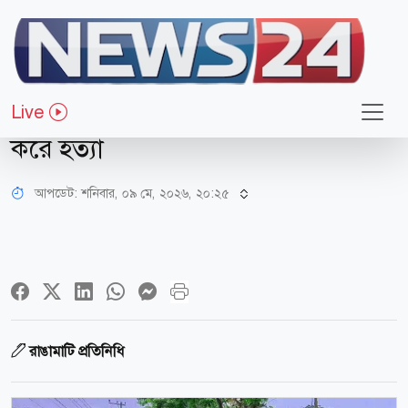
সারাদেশ
সাজেক যাওয়ার পথ অবরোধের ঘোষণা ইউপিডিএফের
Live
রাঙামাটিতে ইউপিডিএফ সদস্যকে গুলি
করে হত্যা
আপডেট: শনিবার, ০৯ মে, ২০২৬, ২০:২৫
রাঙামাটি প্রতিনিধি