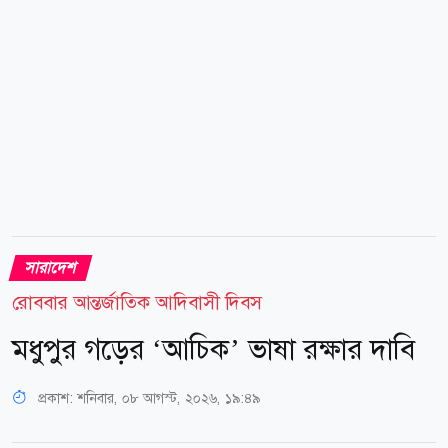
চৌধুরী (মাসুক চৌধুরী) সমর্থিত নেতাকর্মীরা। এতে জেলা
বিএনপির...
সারাদেশ
রোববার আন্তর্জাতিক আদিবাসী দিবস
মধুপুর গড়ের ‘আচিক’ ভাষা রক্ষার দাবি
প্রকাশ:
শনিবার, ০৮ আগস্ট, ২০২৬, ১৯:৪৯