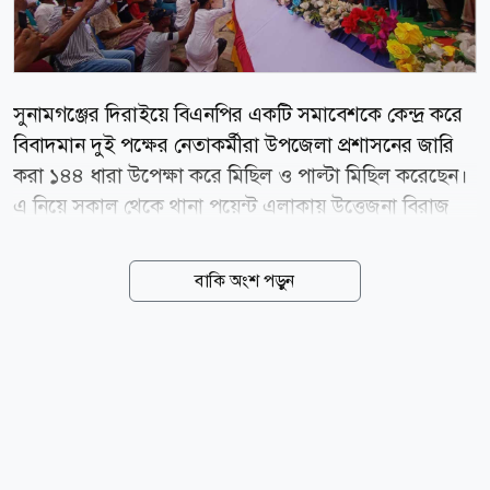
সুনামগঞ্জের দিরাইয়ে বিএনপির একটি সমাবেশকে কেন্দ্র করে
বিবাদমান দুই পক্ষের নেতাকর্মীরা উপজেলা প্রশাসনের জারি
করা ১৪৪ ধারা উপেক্ষা করে মিছিল ও পাল্টা মিছিল করেছেন।
এ নিয়ে সকাল থেকে থানা পয়েন্ট এলাকায় উত্তেজনা বিরাজ
করলেও পরে এক পক্ষ বাগানবাড়ি কমিউনিটি সেন্টারে সমাবেশ
করেছে। তবে কোনো সংঘাতের ঘটনা ঘটেনি বলে জানিয়েছে
বাকি অংশ পড়ুন
পুলিশ ও উপজেলা প্রশাসন। স্থানীয় সূত্রে জানা যায়,
সুনামগঞ্জ-২ আসনের সংসদ সদস্য নাছির উদ্দিন চৌধুরীর
সমর্থিত নেতাকর্মীরা গত বৃহস্পতিবার (৬ আগস্ট) দিরাই থানা
পয়েন্টে সমাবেশ করেন। এতে প্রধান অতিথি হিসেবে বক্তব্য
দেন সংসদ সদস্য নাছির উদ্দিন চৌধুরী। এর পাল্টা হিসেবে
শনিবার (৮ আগস্ট) সমাবেশের ডাক দেন নাছির উদ্দিন চৌধুরীর
ছোট ভাই ও দিরাই উপজেলা বিএনপির যুগ্ম আহ্বায়ক মঈনুদ্দিন