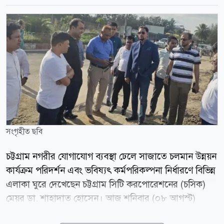
সংগৃহীত ছবি
চট্টগ্রাম নগরীর যোগাযোগ ব্যবস্থা ঢেলে সাজাতে চলমান উন্নয়ন
কার্যক্রম পরিদর্শন এবং ভবিষ্যৎ কর্মপরিকল্পনা নির্ধারণে বিভিন্ন
এলাকা ঘুরে দেখেছেন চট্টগ্রাম সিটি করপোরেশনের (চসিক)
মেয়র ডা. শাহাদাত হোসেন। আজ শনিবার (০৮ আগস্ট)
চট্টগ্রাম বোট ক্লাব থেকে বিমানবন্দর সড়ক হয়ে কর্ণফুলী