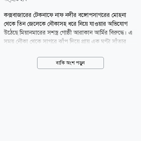
কক্সবাজারের টেকনাফে নাফ নদীর বঙ্গোপসাগরের মোহনা
থেকে তিন জেলেকে নৌকাসহ ধরে নিয়ে যাওয়ার অভিযোগ
উঠেছে মিয়ানমারের সশস্ত্র গোষ্ঠী আরাকান আর্মির বিরুদ্ধে। এ
সময় নৌকা থেকে সাগরে ঝাঁপ দিয়ে প্রায় এক ঘণ্টা সাঁতার
কেটে বাংলাদেশে ফিরে এসেছেন আরও দুই জেলে। শনিবার
(৮ আগস্ট) দুপুরে নাফ নদীর নাইক্ষ্যংদিয়া এলাকা থেকে পাঁচ
বাকি অংশ পড়ুন
জেলেকে ধাওয়া করে তিনজনকে ধরে নিয়ে যাওয়া হয় বলে
জানিয়েছেন টেকনাফ উপজেলা নির্বাহী কর্মকর্তা (ইউএনও) এস
এম অনীক চৌধুরী। ধরে নিয়ে যাওয়া জেলেরা হলেনটেকনাফ
উপজেলার সাবরাং ইউনিয়নের শাহপরীর দ্বীপের জালিয়াপাড়া
এলাকার লেডা মিয়ার ছেলে জসিম উদ্দিন (৩০), মমতাজ মিয়ার
ছেলে মোহাম্মদ ইসমাইল (২৭) এবং মোহাম্মদ আইয়ুবের ছেলে
হারুন। অন্যদিকে সাগরে ঝাঁপ দিয়ে পালিয়ে আসা দুই জেলে
হলেন জালিয়াপাড়া এলাকার নুর আলি ও মো. শরীফ।
শাহপরীর দ্বীপ জালিয়াপাড়া নৌঘাট কমিটির...