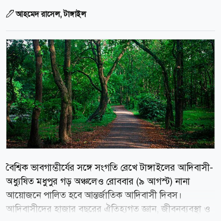
আহমেদ রাসেল, টাঙ্গাইল
বৈশ্বিক ভাবগাম্ভীর্যের সঙ্গে সংগতি রেখে টাঙ্গাইলের আদিবাসী-
অধ্যুষিত মধুপুর গড় অঞ্চলেও রোববার (৯ আগস্ট) নানা
আয়োজনে পালিত হবে আন্তর্জাতিক আদিবাসী দিবস।
আদিবাসীদের হাজার বছরের ঐতিহ্যগত জ্ঞান, জীবনব্যবস্থা ও