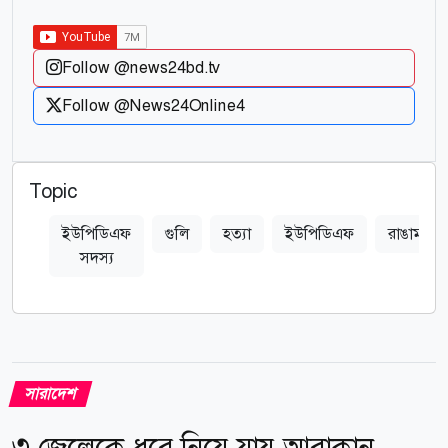
Follow @news24bd.tv
Follow @News24Online4
Topic
ইউপিডিএফ
গুলি
হত্যা
ইউপিডিএফ
রাঙামাটি
সদস্য
সারাদেশ
৩ জেলেকে ধরে নিয়ে যায় আরাকান