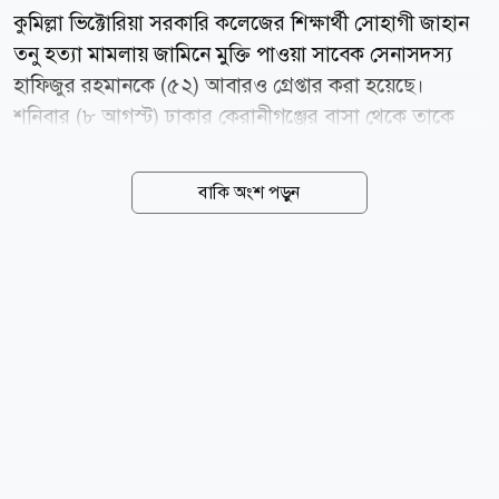
কুমিল্লা ভিক্টোরিয়া সরকারি কলেজের শিক্ষার্থী সোহাগী জাহান
তনু হত্যা মামলায় জামিনে মুক্তি পাওয়া সাবেক সেনাসদস্য
হাফিজুর রহমানকে (৫২) আবারও গ্রেপ্তার করা হয়েছে।
শনিবার (৮ আগস্ট) ঢাকার কেরানীগঞ্জের বাসা থেকে তাকে
গ্রেপ্তার করে পিবিআই। পিবিআইয়ের পুলিশ সুপার আবু ইউসুফ
জানান, চেম্বার জজ আদালতের আদেশ প্রতিপালন না করায়
বাকি অংশ পড়ুন
এবং একই আদেশে পুলিশের প্রতি গ্রেপ্তারের নির্দেশ থাকায়
তাকে আবারও গ্রেপ্তার করা হয়। তাকে কুমিল্লা আদালতে
পাঠানোর প্রক্রিয়া চলছে। চলতি বছরের ২২ এপ্রিল তাকে
গ্রেপ্তার করে কারাগারে পাঠানো হয়। ২ আগস্ট হাফিজুর
রহমানকে ৬ মাসের অন্তর্বর্তী জামিন দেন হাইকোর্ট। পরে ৪
আগস্ট তিনি কারাগার থেকে মুক্তি পান। ওই জামিন আদেশের
বিরুদ্ধে রাষ্ট্রপক্ষ চেম্বার আদালতে আবেদন করে। ৬ আগস্ট
হাইকোর্টের জামিন স্থগিত করেন আপিল বিভাগের চেম্বার জজ
আদালত। একই...