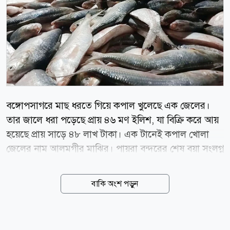
বঙ্গোপসাগরে মাছ ধরতে গিয়ে কপাল খুলেছে এক জেলের।
তার জালে ধরা পড়েছে প্রায় ৪৬ মণ ইলিশ, যা বিক্রি করে আয়
হয়েছে প্রায় সাড়ে ৪৮ লাখ টাকা। এক টানেই কপাল খোলা
জেলের নাম আলমগীর মাঝির। পায়রা বন্দরের শেষ বয়া সংলগ্ন
গভীর সাগরে ঘটনাটি ঘটেছে। এফবি জুনায়েদ নামের ট্রলার
নিয়ে ১৬ জন জেলেসহ সাগরে জাল ফেলার পর এক টানেই
বাকি অংশ পড়ুন
উঠে আসে ২ হাজার ২শটি ইলিশ, যার মোট ওজন ৪৬ মণ।
গত শুক্রবার বিকেলে মহিপুর মৎস্য আহরণ কেন্দ্রের মনোয়ারা
ফিস আড়তে এসব মাছ বিক্রির জন্য আনা হলে কৌতুহলী