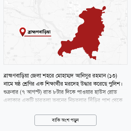
ব্রাহ্মণবাড়িয়া জেলা শহরে মোহাম্মদ আনিসুর রহমান (১৩)
নামে ষষ্ঠ শ্রেণির এক শিক্ষার্থীর মরদেহ উদ্ধার করেছে পুলিশ।
শুক্রবার (৭ আগস্ট) রাত ৮টার দিকে পাওয়ার হাউস রোড
এলাকার একটি চারতলা ভবনের নিচতলার সিঁড়ির পাশ থেকে
মরদেহটি উদ্ধার করা হয়। নিহত আনিসুর রহমান নবীনগর
উপজেলার লক্ষ্মীপুর সাতঘরহাটি গ্রামের আলকাছ মিয়া ও
বাকি অংশ পড়ুন
জাহানারা বেগমের ছেলে। তাদের গ্রামের বাড়ি নবীনগরে