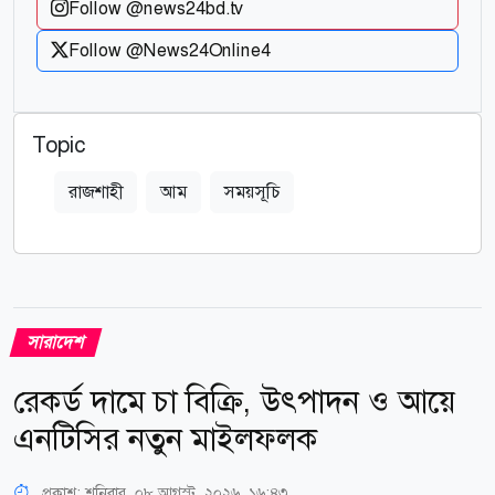
Follow @news24bd.tv
Follow @News24Online4
Topic
রাজশাহী
আম
সময়সূচি
সারাদেশ
রেকর্ড দামে চা বিক্রি, উৎপাদন ও আয়ে
এনটিসির নতুন মাইলফলক
প্রকাশ:
শনিবার, ০৮ আগস্ট, ২০২৬, ১৬:৪৩