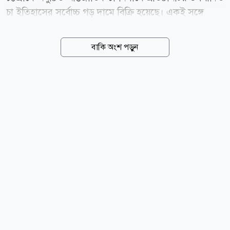
চা ইতিহাসের সর্বোচ্চ গড় দামে বিক্রি হয়েছে। একই সঙ্গে
চলতি মৌসুমে উৎপাদন বৃদ্ধির ধারাবাহিকতা বজায় থাকায় আয়
ও উৎপাদন-উভয় ক্ষেত্রেই নতুন সাফল্যের মুখ দেখছে দেশের
বাকি অংশ পড়ুন
অন্যতম বৃহৎ এই চা উৎপাদনকারী প্রতিষ্ঠান। সংশ্লিষ্ট সূত্রে
জানা গেছে, গত ৩ আগস্ট চট্টগ্রাম আন্তর্জাতিক চা-নিলামে
এনটিসির অধীনস্থ ১২টি চা-বাগানের মোট ১ লাখ ৫১ হাজার
৫৬০ কেজি চা বিক্রি হয়। নিলামে প্রতি কেজি চায়ের গড়
বিক্রয়মূল্য দাঁড়ায় ২৮০ টাকা ৫৯ পয়সা, যা এনটিসির
ইতিহাসে সর্বোচ্চ রেকর্ড। সরকার নির্ধারিত ২৪৫ টাকার
ভিত্তিমূল্যের চেয়ে উল্লেখযোগ্য বেশি দামে চা বিক্রি হওয়ায়
প্রতিষ্ঠানটির মোট আয় হয়েছে ৪ কোটি ৪৭...