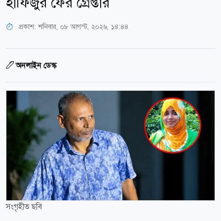
হাফিজুর ফের গ্রেপ্তা‌র
প্রকাশ:
শনিবার, ০৮ আগস্ট, ২০২৬, ১৪:৪৪
অনলাইন ডেস্ক
সংগৃহীত ছবি