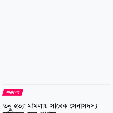
স্থানীয় বাসিন্দা ও পাইকারদের উপচে পড়া ভিড় জমে। খোলা
নিলামের মাধ্যমে ২৪ মণ বড় সাইজের ইলিশ ২৭ লাখ ৬০
হাজার টাকা এবং ২২ মণ মাঝারি সাইজের ইলিশ ২০ লাখ
৯০হাজার টাকায় বিক্রি হয়। এফবি জুনায়েদ ট্রলারের মাঝি
আলমগীর বলেন, গত বৃহস্পতিবার ১৬ জন জেলেকে নিয়ে
পায়রা বন্দরের শেষ বয়া এলাকায় জাল ফেলি। একবার টান
দেয়ার পরই ২হাজার ২শ...
সারাদেশ
তনু হত্যা মামলায় সাবেক সেনাসদস্য