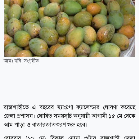
আম। ছবি: সংগৃহীত
রাজশাহীতে এ বছরের ম্যাংগো ক্যালেন্ডার ঘোষণা করেছে
জেলা প্রশাসন। ঘোষিত সময়সূচি অনুযায়ী আগামী ১৫ মে থেকে
আম পাড়া ও বাজারজাতকরণ শুরু হবে।
রোববার (১০ মে) বিকাল সোয়া ৩টায় রাজশাহী জেলা