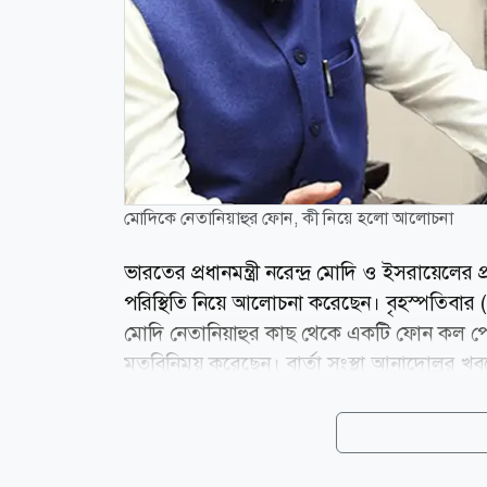
মোদিকে নেতানিয়াহুর ফোন, কী নিয়ে হলো আলোচনা
ভারতের প্রধানমন্ত্রী নরেন্দ্র মোদি ও ইসরায়েলের প্র
পরিস্থিতি নিয়ে আলোচনা করেছেন। বৃহস্পতিবার (৬
মোদি নেতানিয়াহুর কাছ থেকে একটি ফোন কল পেয়েছ
মতবিনিময় করেছেন। বার্তা সংস্থা আনাদোলুর খব
ইসরায়েলের বিশেষ কৌশলগত অংশীদারিত্বের ধার
পারস্পরিক স্বার্থে বিভিন্ন খাতে দ্বিপাক্ষিক সহ
যোগাযোগ চালিয়ে যাওয়ার বিষয়ে সম্মতও হন মোদি-ন
সংঘাতের পর হরমুজ প্রণালিকে ঘিরে...