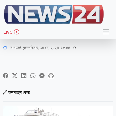
জাতীয়
ঈদে এক শ্রেণির যাত্রীদের জন্য জাহাজ-
Live
লঞ্চে বিশেষ ছাড়
আপডেট: বৃহস্পতিবার, ১৪ মে, ২০২৬, ১৮:৪৪
অনলাইন ডেস্ক