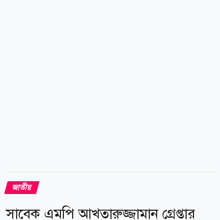
সময়ে ঢোকা যাবে জাদুঘরে জাদুঘরে প্রবেশের সময়কে
কয়েকটি স্লটে ফেলা হয়েছে। প্রাথমিকভাবে প্রতিদিন ৯০০
দর্শনার্থী এই জাদুঘরের মূল ভবনে প্রবেশ করতে পারবেন।
জাদুঘর কর্তৃপক্ষ বলেছেন, অনলাইন বুকিং ব্যবস্থার
পাশাপাশি...
জাতীয়
সাবেক এমপি আখতারুজ্জামান গ্রেপ্তার