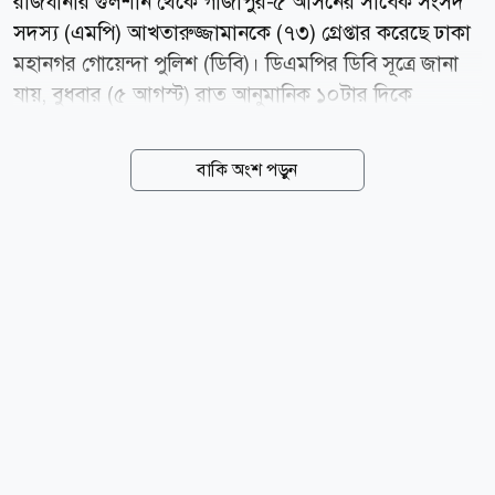
রাজধানীর গুলশান থেকে গাজীপুর-৫ আসনের সাবেক সংসদ
সদস্য (এমপি) আখতারুজ্জামানকে (৭৩) গ্রেপ্তার করেছে ঢাকা
মহানগর গোয়েন্দা পুলিশ (ডিবি)। ডিএমপির ডিবি সূত্রে জানা
যায়, বুধবার (৫ আগস্ট) রাত আনুমানিক ১০টার দিকে
রাজধানীর গুলশান এলাকার একটি বাসায় অভিযান পরিচালনা
করে তাকে গ্রেফতার করা হয়। তিনি নিষিদ্ধ ঘোষিত সংগঠনের
বাকি অংশ পড়ুন
কর্মকাণ্ডে সম্পৃক্ত থাকার অভিযোগে গ্রেপ্তার হন। তার বিরুদ্ধে
হত্যাসহ একাধিক মামলা রয়েছে। গ্রেপ্তারের বিরুদ্ধে পরবর্তী
প্রয়োজনীয় আইনগত ব্যবস্থা গ্রহণ প্রক্রিয়াধীন বলে জানিয়েছেন
ডিএমপির মিডিয়া অ্যান্ড পাবলিক রিলেশন্স বিভাগের অতিরিক্ত
উপ-পুলিশ কমিশনার নিয়াজ মেহেদী। news24bd.tv/তৌহিদ