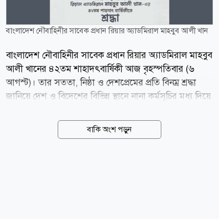
বাংলাদেশ নৌবাহিনীর সাবেক প্রধান রিয়ার অ্যাডমিরাল মাহবুব আলী খান
বাংলাদেশ নৌবাহিনীর সাবেক প্রধান রিয়ার অ্যাডমিরাল মাহবুব
আলী খানের ৪২তম শাহাদৎবার্ষিকী আজ বৃহস্পতিবার (৬
আগস্ট)। তার সততা, নিষ্ঠা ও দেশপ্রেমের প্রতি বিনম্র শ্রদ্ধা
জানিয়ে দেশ ও বিদেশের বিভিন্ন স্থানে নানা কর্মসূচির মধ্য দিয়ে
দিনটি পালন করা হচ্ছে। দিনটি উপলক্ষে মরহুমের সমাধিতে
পুষ্পস্তবক অর্পণ, পবিত্র কোরআন খতম এবং বিশেষ দোয়া
বাকি অংশ পড়ুন
মাহফিলের আয়োজন করা হয়েছে। নৌবাহিনীর সব সদস্য ও
তার পরিবারের পক্ষ থেকে বিদেহী আত্মার মাগফেরাত কামনায়
মোনাজাত করা হবে। তার জন্য ঢাকার বায়তুল মোকাররম
জাতীয় মসজিদসহ প্রায় ২২ মসজিদে বিশেষ দোয়ার ব্যবস্থা
করা হয়েছে। পাশাপাশি বিভিন্ন এতিমখানা ও মাদ্রাসায়
কোরআনখানি এবং খাবার বিতরণের কর্মসূচিও নেওয়া হয়েছে।