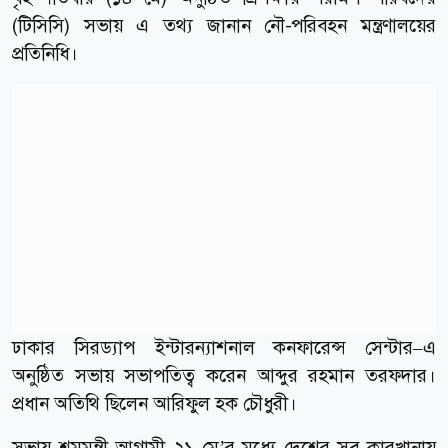
(টিসিসি) সভায় এ তথ্য জানান নৌ-পরিবহন মন্ত্রণালয়ের
প্রতিনিধি।
ঢাকার সিরড্যাপ ইন্টারন্যাশনাল কনফারেন্স সেন্টার–এ
অনুষ্ঠিত সভায় সভাপতিত্ব করেন আব্দুর রহমান তরফদার।
প্রধান অতিথি ছিলেন আরিফুল হক চৌধুরী।
সভায় শ্রমমন্ত্রী আগামী ২১ মে’র মধ্যে দেশের সব কারখানায়