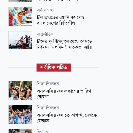
অর্থ-বাণিজ্য
চীন ভারতের রপ্তানি কমলেও
বাংলাদেশের স্থিতিশীল
আন্তর্জাতিক
চীনের পূর্ব উপকূলে ধেয়ে আসছে
টাইফুন ‘ডলফিন’, সতর্কতা জারি
ধর্ম-জীবন
জান্নাতিদের যেভাবে বরণ করা হবে
সর্বাধিক পঠিত
জাতীয়
শিক্ষা-শিক্ষাঙ্গন
বাংলাদেশের সঙ্গে সম্পর্কের ধরন
এসএসসির ফল প্রকাশের তারিখ
ভারতকেই ঠিক করতে হবে: শামা ওবায়েদ
ঘোষণা
ধর্ম-জীবন
শিক্ষা-শিক্ষাঙ্গন
শরিয়াহভিত্তিক বিনিয়োগ ক্রমেই
এসএসসির ফল ১০ আগস্ট, দেখবেন
গুরুত্বপূর্ণ হয়ে উঠছে
যেভাবে
ধর্ম-জীবন
বিনোদন