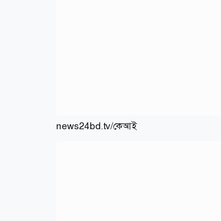
news24bd.tv/কেআই