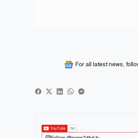
For all latest news, foll
Follow @news24bd.tv