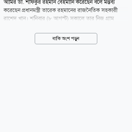
আমির ডা. শফিকুর রহমান বেইমানি করেছেন বলে মন্তব্য
করেছেন প্রধানমন্ত্রী তারেক রহমানের রাজনৈতিক সহকারী
রাশেদ খান। শনিবার (৮ আগস্ট) সকালে তার নিজ গ্রাম
ঝিনাইদহের ঐতিহ্যবাহী মুরারীদহ এলাকার মিয়ার দালান
পরিদর্শন শেষে সাংবাদিকদের এক প্রশ্নের জবাবে তিনি এ মন্তব্য
বাকি অংশ পড়ুন
করেন। রাশেদ খাঁন বলেন, ডা. শফিকুর রহমানকে এতদিন
মজলুম নেতা হিসেবে জানতাম। তবে তিনি যে মুখোশধারী
ছিলেন, তা গণঅভ্যুত্থানের পরই স্পষ্ট হয়েছে। তিনি
গণঅভ্যুত্থানের পর প্রথম কার্যক্রম নিষিদ্ধ আওয়ামী লীগকে
সাধারণ ক্ষমা ঘোষণা করেছেন- অর্থাৎ গণঅভ্যুত্থানের সঙ্গে
প্রথম বেইমানিটি তিনিই করেছেন। তিনি বলেন, ক্ষমতায় আসার
জন্য এমন কোনো অন্যায়, অপরাধ, মিথ্যাচার ও মুনাফেকি নেই
যা তারা করেনি। নির্বাচনের আগে আমরা দেখেছি জামায়াতে
ইসলামী...