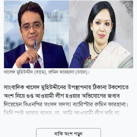
খালেদ মুহিউদ্দীন (বামে), রুমিন ফারহানা (ডানে)।
সাংবাদিক খালেদ মুহিউদ্দীনের উপস্থাপনায় ঠিকানা টকশোতে
অংশ নিয়ে গুপ্ত আওয়ামী লীগ হওয়ার অভিযোগের জবাব
দিয়েছেন বিএনপির সংসদ সদস্য ব্যারিস্টার রুমিন ফারহানা।
তিনি স্পষ্ট ভাষায় বলেন, না, আমি আওয়ামী লীগ করি না;
অবশ্যই আমি আওয়ামী লীগ করি না। অনুষ্ঠানে খালেদ
মুহিউদ্দীন বলেন, গত এক বছরে অনেক দর্শকের অভিযোগ,
বাকি অংশ পড়ুন