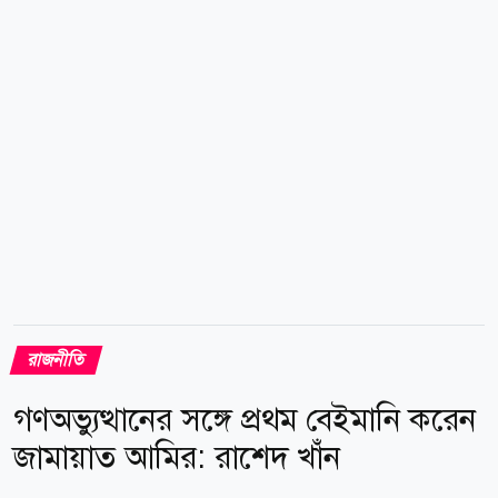
জুলাই গণ অভ্যুত্থান নামে শতাধিক আলোকচিত্র প্রদর্শন করা
হলেও স্থান পায়নি তৎকালীন জামায়াত নেতাদের বিতর্কিত
কর্মকাণ্ডের কোনো চিত্র। অবশ্য মুক্তিযুদ্ধের ইতিহাসে
পাকিস্তান...
রাজনীতি
গণঅভ্যুত্থানের সঙ্গে প্রথম বেইমানি করেন
জামায়াত আমির: রাশেদ খাঁন