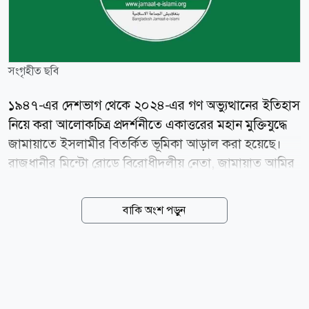
সংগৃহীত ছবি
১৯৪৭-এর দেশভাগ থেকে ২০২৪-এর গণ অভ্যুত্থানের ইতিহাস
নিয়ে করা আলোকচিত্র প্রদর্শনীতে একাত্তরের মহান মুক্তিযুদ্ধে
জামায়াতে ইসলামীর বিতর্কিত ভূমিকা আড়াল করা হয়েছে।
রাজধানীর মিন্টো রোডে বিরোধীদলীয় নেতা, জামায়াত আমির
ডা. শফিকুর রহমানের সরকারি বাসভবনে জুলাই এখনও শেষ
হয় নাই শিরোনামে আলোকচিত্র প্রদর্শনীর মাধ্যমে ইতিহাস
বাকি অংশ পড়ুন
থেকে উধাও করে দেওয়া হয়েছে মুক্তিযুদ্ধকালীন দলটির
ভূমিকা। চার দিনব্যাপী ইতিহাস বিকৃতির এ আলোকচিত্র
প্রদর্শনীর শেষ দিনে গতকাল দর্শনার্থীরা ব্যাপক সমালোচনা
করেছেন। প্রদর্শনীতে দেশভাগ আন্দোলন, মুক্তিযুদ্ধ,
একনায়কতন্ত্র, সামরিক স্বৈরশাসন, ফ্যাসিবাদ এবং সর্বশেষ