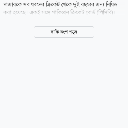
নাজারকে সব ধরনের ক্রিকেট থেকে দুই বছরের জন্য নিষিদ্ধ
করা হয়েছে। একই সঙ্গে পাকিস্তান ক্রিকেট বোর্ড (পিসিবি)।
একই সঙ্গে তাকে ১০ লাখ পাকিস্তানি রুপি জরিমানাও করা
হয়েছে। বৃহস্পতিবার (৬ আগস্ট) এক বিবৃতিতে পিসিবি জানায়,
বাকি অংশ পড়ুন
বোর্ডের মাধ্যমে বিদেশ সফরের জন্য ভিসা আবেদন করার
সময় হামজা নাজার যে তথ্য ও নথিপত্র জমা দিয়েছিলেন,
সেগুলোর সত্যতা যাচাইয়ে তদন্ত চালানো হয়। তদন্তে দেখা
যায়, তিনি আবেদনপত্রে সম্পূর্ণ ও সঠিক তথ্য দেননি। গুরুত্বপূর্ণ
কিছু তথ্য গোপন করার পাশাপাশি বিভ্রান্তিকর তথ্যও দিয়েছেন।
ঘটনার তদন্তে পিসিবি তিন সদস্যের একটি কমিটি গঠন করে।
তদন্ত চলাকালে হামজাকে নিজের অবস্থান ব্যাখ্যা করার সুযোগ
দেওয়া হয়। তার বক্তব্য, জমা দেওয়া নথি এবং অন্যান্য...