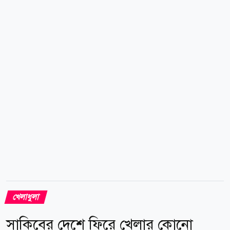
দরকার, আমি করব। কারণ আমি জানি, আমি কোনো অন্যায়
করিনি। উল্লেখ্য, ২০২৪ সালের আগস্টে ছাত্র-জনতার
গণঅভ্যুত্থানে আওয়ামী লীগ সরকারের পতনের পর থেকেই
সাকিব আল হাসান দেশের বাইরে রয়েছেন। তিনি গত সংসদের
একজন সংসদ সদস্য ছিলেন। বর্তমানে তিনি তাঁর পরিবারসহ
যুক্তরাষ্ট্রে বসবাস করলেও আন্তর্জাতিক ক্রিকেট...
খেলাধুলা
সাকিবের দেশে ফিরে খেলার কোনো