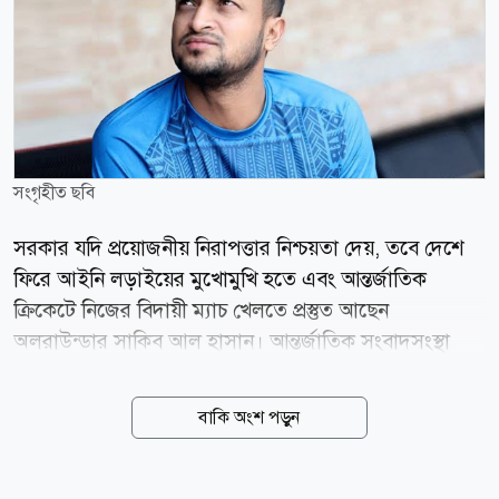
সংগৃহীত ছবি
সরকার যদি প্রয়োজনীয় নিরাপত্তার নিশ্চয়তা দেয়, তবে দেশে
ফিরে আইনি লড়াইয়ের মুখোমুখি হতে এবং আন্তর্জাতিক
ক্রিকেটে নিজের বিদায়ী ম্যাচ খেলতে প্রস্তুত আছেন
অলরাউন্ডার সাকিব আল হাসান। আন্তর্জাতিক সংবাদসংস্থা
রয়টার্সকে শ্রীলঙ্কা থেকে দেওয়া এক বিশেষ টেলিফোন
সাক্ষাৎকারে তিনি এই ইচ্ছার কথা জানান। সাক্ষাৎকারে ৩৯
বাকি অংশ পড়ুন
বছর বয়সী এই সাবেক অধিনায়ক বলেন, সরকার যদি আমার
নিরাপত্তার বিষয়টি নিশ্চিত করে, তবে আমি দেশে ফিরতে ও
আদালতের মুখোমুখি হতে সম্পূর্ণ প্রস্তুত। আমার যা যা করা