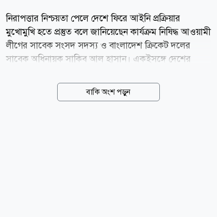
নিরাপত্তার নিশ্চয়তা পেলে দেশে ফিরে আইনি প্রক্রিয়ার
মুখোমুখি হতে প্রস্তুত বলে জানিয়েছেন কার্যক্রম নিষিদ্ধ আওয়ামী
লীগের সাবেক সংসদ সদস্য ও বাংলাদেশ ক্রিকেট দলের
সাবেক অধিনায়ক সাকিব আল হাসান। একইসঙ্গে দেশের
মাটিতে বিদায়ী সিরিজ খেলা এবং ২০২৭ সালের ওয়ানডে
বিশ্বকাপে অংশ নেওয়ার ইচ্ছার কথাও জানিয়েছেন তিনি। তবে
বাকি অংশ পড়ুন
সাকিবের দেশে ফেরার আগ্রহের বিষয়ে কঠোর অবস্থান
নিয়েছেন যুব ও ক্রীড়া প্রতিমন্ত্রী আমিনুল হক। তার স্পষ্ট জবাব,
সাকিবকে নিয়ে সরকারের নমনীয়তার সুযোগ শেষ হয়ে গেছে।
তার ভাষায়, দেশে ফিরে খেলার সুযোগ নেই সাকিবের। সম্প্রতি
আওয়ামী লীগ সভাপতি শেখ হাসিনার ভার্চ্যুয়াল সংবাদ
সম্মেলনে অংশ নেওয়ার পর তাকে ঘিরে আবারও আলোচনা
শুরু হয়। সাকিবের দেশে ফেরার আকাঙ্ক্ষার বিপরীতে কঠোর
অবস্থান নিয়েছেন যুব ও ক্রীড়া প্রতিমন্ত্রী আমিনুল হক। তিনি
সংবাদমাধ্যমকে বলেন,...