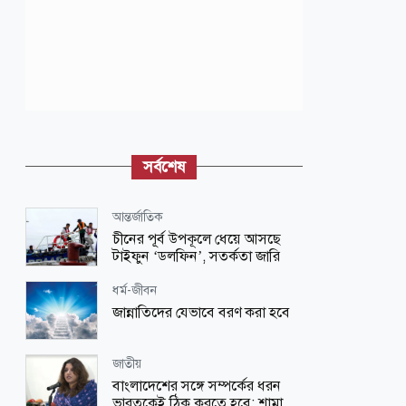
সর্বশেষ
আন্তর্জাতিক
চীনের পূর্ব উপকূলে ধেয়ে আসছে
টাইফুন ‘ডলফিন’, সতর্কতা জারি
ধর্ম-জীবন
জান্নাতিদের যেভাবে বরণ করা হবে
জাতীয়
বাংলাদেশের সঙ্গে সম্পর্কের ধরন
ভারতকেই ঠিক করতে হবে: শামা