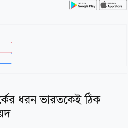
পর্কের ধরন ভারতকেই ঠিক
য়েদ