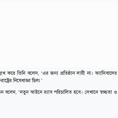
 উল্লেখ করে তিনি বলেন, ‘এর জন্য প্রতিষ্ঠান দায়ী না। ফ্যাসিবাদের
াষ্ট্রের নিষেধাজ্ঞা ছিল৷’
িন বলেন, ‘নতুন আইনে র‌্যাব পরিচালিত হবে। সেখানে স্বচ্ছতা ও