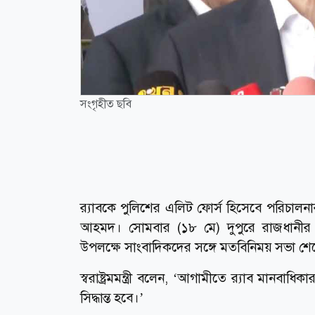
সংগৃহীত ছবি
র‌্যাবকে পুলিশের এলিট ফোর্স হিসেবে পরিচালনার জ
আহমদ। সোমবার (১৮ মে) দুপুরে রাজধানীর কুর্ম
উপলক্ষে সাংবাদিকদের সঙ্গে মতবিনিময় সভা শে
স্বরাষ্ট্রমমন্ত্রী বলেন, ‘আগামীতে র‌্যাব মানব
সিদ্ধান্ত হবে।’