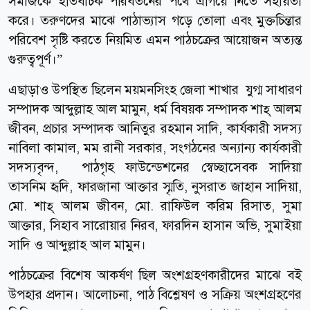
সমাজকে ইতিবাচক পরিবর্তনের পথে এগিয়ে নিতে সহায়তা
করে। তরুণদের মাঝে পাঠাভ্যাস গড়ে তোলা এবং মুক্তচিন্তার
পরিবেশ সৃষ্টি করতে নিয়মিত এমন পাঠচক্রের আয়োজন অত্যন্ত
গুরুত্বপূর্ণ।”
এছাড়াও উপস্থিত ছিলেন ময়মনসিংহ জেলা শাখার যুগ্ম সাধারণ
সম্পাদক আব্দুল্লাহ আল মামুন, ধর্ম বিষয়ক সম্পাদক শাহ্ আলম
জীবন, প্রচার সম্পাদক আনিতুর রহমান সাদি, কার্যকারী সদস্য
নাবিলা কামাল, মম রানী সরকার, সংগঠনের অন্যান্য কার্যকারী
সদস্যবৃন্দ, পাঠগৃহ ফাউন্ডেশনের স্বেচ্ছাসেবক সাদিয়া
তাসনিম হৃদি, ফারজানা আক্তার স্মৃতি, নুসরাত জাহান সাদিয়া,
মো. শাহ্ আলম জীবন, মো. রাফিউল করিম রিসাত, সুমা
আক্তার, সিহাব সারোয়ার নিরব, ফারদিন হাসান অভি, সুমাইয়া
সাদি ও আব্দুল্লাহ আল মামুন।
পাঠচক্রের বিশেষ আকর্ষণ ছিল অংশগ্রহণকারীদের মাঝে বই
উপহার প্রদান। আলোচনা, পাঠ বিশ্লেষণ ও সক্রিয় অংশগ্রহণের