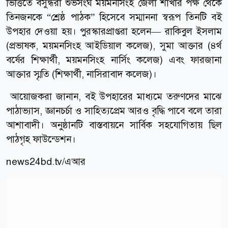
ভিত্তিতে বসুন্ধরা শুভসংঘ ময়মনসিংহ জেলা শাখার পক্ষ থেকে
তিনজনকে “শ্রেষ্ঠ পাঠক” হিসেবে সম্মাননা স্বরূপ তিনটি বই
উপহার দেওয়া হয়। পুরস্কারপ্রাপ্তরা হলেন— রাকিবুল ইসলাম
(প্রভাষক, ময়মনসিংহ আইডিয়াল কলেজ), সুমা আক্তার (৪র্থ
বর্ষের শিক্ষার্থী, ময়মনসিংহ নার্সিং কলেজ) এবং ফারজানা
আক্তার স্মৃতি (শিক্ষার্থী, নাসিরাবাদ কলেজ)।
আয়োজকরা জানান, বই উপহারের মাধ্যমে তরুণদের মাঝে
পাঠাভ্যাস, জ্ঞানচর্চা ও সাহিত্যপ্রেম আরও বৃদ্ধি পাবে বলে তারা
আশাবাদী। অনুষ্ঠানটি বাস্তবায়নে সার্বিক সহযোগিতায় ছিল
পাঠগৃহ ফাউন্ডেশন।
news24bd.tv/এআর