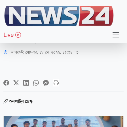
বসুন্ধরা শুভসংঘ
চিন্তা ও সাহিত্যের মেলবন্ধনে পাঠচক্রে
Live
করলো বসুন্ধরা শুভসংঘ ময়মনসিংহ জেলা
আপডেট: সোমবার, ১৮ মে, ২০২৬, ১৫:৩৪
অনলাইন ডেস্ক