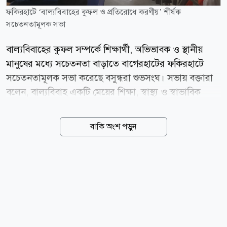
ফকিরহাটে ‘বাল্যবিবাহের কুফল ও প্রতিরোধে করণীয়’ শীর্ষক
সচেতনতামূলক সভা
বাল্যবিবাহের কুফল সম্পর্কে শিক্ষার্থী, অভিভাবক ও স্থানীয়
মানুষের মধ্যে সচেতনতা বাড়াতে বাগেরহাটের ফকিরহাটে
সচেতনতামূলক সভা করেছে বসুন্ধরা শুভসংঘ। সভায় বক্তারা
বলেন, বাল্যবিবাহ একটি মেয়ের শিক্ষা, স্বাস্থ্য ও স্বাভাবিক
বিকাশের পথে বড় বাধা। এই সামাজিক ব্যাধি প্রতিরোধে
পরিবার, শিক্ষাপ্রতিষ্ঠান, স্থানীয় প্রশাসন এবং সচেতন
বাকি অংশ পড়ুন
নাগরিকদের সম্মিলিত উদ্যোগ প্রয়োজন। আজ বৃহস্পতিবার (৬
আগস্ট) উপজেলার বনফুল মাধ্যমিক বিদ্যালয়ে বসুন্ধরা
শুভসংঘ ফকিরহাট শাখার উদ্যোগে বাল্যবিবাহের কুফল ও
প্রতিরোধে করণীয় শীর্ষক এ সচেতনতামূলক সভা অনুষ্ঠিত হয়।
এতে বিদ্যালয়ের শিক্ষক-শিক্ষার্থী, কর্মচারী, অভিভাবক এবং
এলাকার সচেতন ব্যক্তিরা অংশ নেন। অনুষ্ঠানে সভাপতিত্ব
করেন বসুন্ধরা শুভসংঘ ফকিরহাট শাখার সভাপতি অনিমেষ