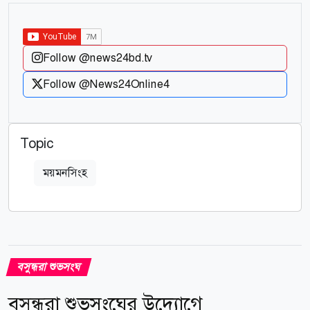
Follow @news24bd.tv
Follow @News24Online4
Topic
ময়মনসিংহ
বসুন্ধরা শুভসংঘ
বসুন্ধরা শুভসংঘের উদ্যোগে