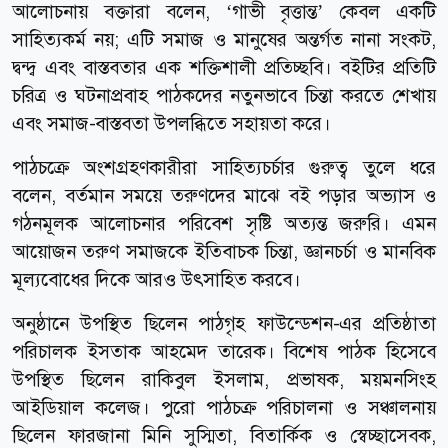
আলোচনায় বক্তারা বলেন, ‘গাভী বৃত্তান্ত’ কেবল একটি
সাহিত্যকর্ম নয়; এটি সমাজ ও মানুষের অন্তর্গত নানা সংকট,
দ্বন্দ্ব এবং বাস্তবতার এক শক্তিশালী প্রতিচ্ছবি। বইটির প্রতিটি
চরিত্র ও ঘটনাপ্রবাহ পাঠকদের নতুনভাবে চিন্তা করতে শেখায়
এবং সমাজ-বাস্তবতা উপলব্ধিতে সহায়তা করে।
পাঠচক্রে অংশগ্রহণকারীরা সাহিত্যচর্চার গুরুত্ব তুলে ধরে
বলেন, বর্তমান সময়ে তরুণদের মাঝে বই পড়ার অভ্যাস ও
গঠনমূলক আলোচনার পরিবেশ সৃষ্টি অত্যন্ত জরুরি। এমন
আয়োজন তরুণ সমাজকে ইতিবাচক চিন্তা, জ্ঞানচর্চা ও মানবিক
মূল্যবোধের দিকে আরও উৎসাহিত করবে।
অনুষ্ঠানে উপস্থিত ছিলেন পাঠগৃহ ফাউন্ডেশন-এর প্রতিষ্ঠাতা
পরিচালক ইসতাক আহমেদ তারেক। বিশেষ পাঠক হিসেবে
উপস্থিত ছিলেন রাকিবুল ইসলাম, প্রভাষক, ময়মনসিংহ
আইডিয়াল কলেজ। পুরো পাঠচক্র পরিচালনা ও সঞ্চালনায়
ছিলেন ফারজানা মিনি সুস্মিতা, বিতার্কিক ও স্বেচ্ছাসেবক,