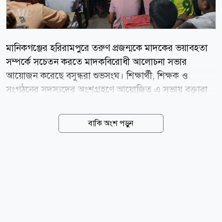
মানিকগঞ্জের হরিরামপুরে তরুণ প্রজন্মকে মাদকের ভয়াবহতা
সম্পর্কে সচেতন করতে মাদকবিরোধী আলোচনা সভার
আয়োজন করেছে বসুন্ধরা শুভসংঘ। শিক্ষার্থী, শিক্ষক ও
সংগঠনের সদস্যদের অংশগ্রহণে আয়োজিত এ সভায় বক্তারা
বলেন, মাদকের বিরুদ্ধে সামাজিক প্রতিরোধ গড়ে তুলতে হলে
পরিবার, শিক্ষাপ্রতিষ্ঠান ও তরুণদের সম্মিলিত ভূমিকা সবচেয়ে
বাকি অংশ পড়ুন
গুরুত্বপূর্ণ। বৃহস্পতিবার (৬ আগস্ট) সকালে উপজেলার ঝিটকা
বাজারে বসুন্ধরা শুভসংঘ হরিরামপুর উপজেলা শাখার উদ্যোগে
এ সচেতনতামূলক আলোচনা সভা অনুষ্ঠিত হয়। সভায়
সভাপতিত্ব করেন বসুন্ধরা শুভসংঘ হরিরামপুর উপজেলা শাখার
সভাপতি সজিব গুহ মজুমদার। সঞ্চালনা করেন শাখার সাধারণ
সম্পাদক সায়েম খান। অনুষ্ঠানে ঝিটকা আনন্দ মোহন উচ্চ
বিদ্যালয়ের শিক্ষক কমল রাজবংশী, বিভিন্ন শিক্ষাপ্রতিষ্ঠানের