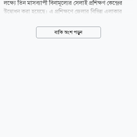
লক্ষ্যে তিন মাসব্যাপী বিনামূল্যের সেলাই প্রশিক্ষণ কেন্দ্রের
উদ্বোধন করা হয়েছে। এ প্রশিক্ষণে জেলার বিভিন্ন এলাকার
১০০ জন বিধবা, অসচ্ছল, দরিদ্র নারী ও শিক্ষার্থী অংশগ্রহণ
করছেন। বুধবার (৫ আগস্ট) বিকেলে লালমনিরহাট সদর
বাকি অংশ পড়ুন
উপজেলার শেখ শফিউদ্দিন কমার্স কলেজ অডিটোরিয়ামে
আয়োজিত উদ্বোধনী অনুষ্ঠানে প্রশিক্ষণার্থী, বসুন্ধরা শুভসংঘের
সদস্যবৃন্দ এবং বিভিন্ন পর্যায়ের অতিথিরা উপস্থিত ছিলেন।
বসুন্ধরা শুভসংঘ লালমনিরহাট জেলা শাখার সভাপতি মো.
জামাল হোসেন-এর সভাপতিত্বে এবং সাধারণ সম্পাদক মো.
নাঈম রহমান-এর সঞ্চালনায় অনুষ্ঠানে প্রধান অতিথি হিসেবে
উপস্থিত ছিলেন লালমনিরহাট জেলা পরিষদের প্রশাসক জনাব
এ কে এম মমিনুল হক। বিশেষ অতিথি হিসেবে উপস্থিত...