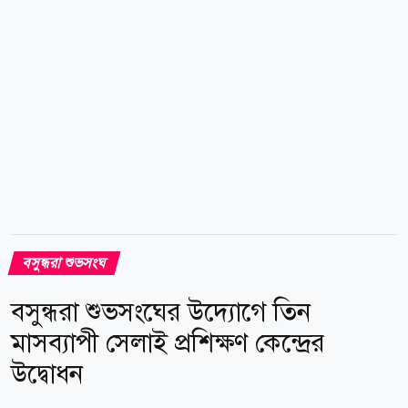
কুমার মজুমদার। প্রধান অতিথি ছিলেন বনফুল মাধ্যমিক...
বসুন্ধরা শুভসংঘ
বসুন্ধরা শুভসংঘের উদ্যোগে তিন
মাসব্যাপী সেলাই প্রশিক্ষণ কেন্দ্রের
উদ্বোধন