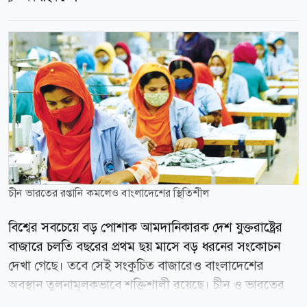
চীন ভারতের রপ্তানি কমলেও বাংলাদেশের স্থিতিশীল
বিশ্বের সবচেয়ে বড় পোশাক আমদানিকারক দেশ যুক্তরাষ্ট্রের
বাজারে চলতি বছরের প্রথম ছয় মাসে বড় ধরনের সংকোচন
দেখা গেছে। তবে সেই সংকুচিত বাজারেও বাংলাদেশের
অবস্থান তুলনামূলকভাবে শক্তিশালী রয়েছে। চীন ও ভারতের
রপ্তানিতে বড় ধস নামলেও বাংলাদেশের পতন তুলনামূলক