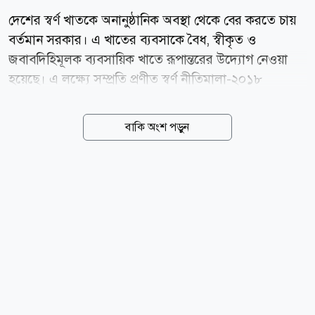
দেশের স্বর্ণ খাতকে অনানুষ্ঠানিক অবস্থা থেকে বের করতে চায়
বর্তমান সরকার। এ খাতের ব্যবসাকে বৈধ, স্বীকৃত ও
জবাবদিহিমূলক ব্যবসায়িক খাতে রূপান্তরের উদ্যোগ নেওয়া
হয়েছে। এ লক্ষ্যে সম্প্রতি প্রণীত স্বর্ণ নীতিমালা-২০১৮
(সংশোধিত)-২০২৬-এর খসড়ার ওপর সংশ্লিষ্ট সরকারি সংস্থা ও
অংশীজনদের আগামী রোববারের মধ্যে লিখিত মতামত দিতে
বাকি অংশ পড়ুন
নির্দেশ দেওয়া হয়েছে। গতকাল সচিবালয়ে বাণিজ্য মন্ত্রণালয়ের
সম্মেলন কক্ষে খসড়া নীতিমালা পর্যালোচনা সভায় এ নির্দেশনা
দেন বাণিজ্যমন্ত্রী খন্দকার আবদুল মুক্তাদির। বিভিন্ন অংশীজনের
মতামত পাওয়ার পর প্রয়োজন হলে আরো একটি পরামর্শ সভা
অনুষ্ঠিত হবে। এরপর দ্রুত সময়ের মধ্যে সংশোধিত স্বর্ণ
নীতিমালা চূড়ান্ত করার উদ্যোগ নেওয়া হবে। বাণিজ্য
মন্ত্রণালয়ের সচিব মো. আতাউর রহমান খানের সভাপতিত্বে
অনুষ্ঠিত সভায় বাংলাদেশ জুয়েলার্স অ্যাসোসিয়েশনের...