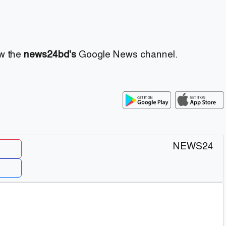
ow the
news24bd's
Google News channel.
NEWS24