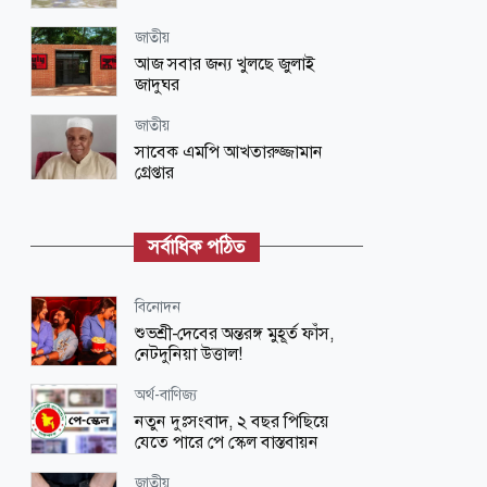
জাতীয়
আজ সবার জন্য খুলছে জুলাই
জাদুঘর
জাতীয়
সাবেক এমপি আখতারুজ্জামান
গ্রেপ্তার
জাতীয়
আট কারণে গবেষণা নিবন্ধ প্রত্যাহার
সর্বাধিক পঠিত
জাতীয়
বিনোদন
নৌবাহিনীর সাবেক প্রধান মাহবুব আলী
শুভশ্রী-দেবের অন্তরঙ্গ মুহূর্ত ফাঁস,
খানের শাহাদৎবার্ষিকী আজ
নেটদুনিয়া উত্তাল!
খেলাধুলা
অর্থ-বাণিজ্য
বসুন্ধরায় আন্তর্জাতিক ক্রিকেট
নতুন দুঃসংবাদ, ২ বছর পিছিয়ে
যেতে পারে পে স্কেল বাস্তবায়ন
অর্থ-বাণিজ্য
জাতীয়