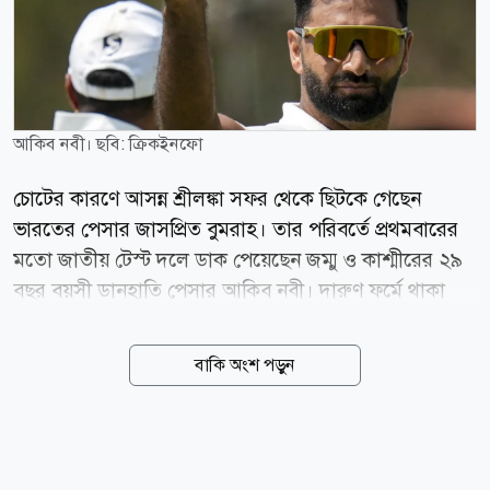
আকিব নবী। ছবি: ক্রিকইনফো
চোটের কারণে আসন্ন শ্রীলঙ্কা সফর থেকে ছিটকে গেছেন
ভারতের পেসার জাসপ্রিত বুমরাহ। তার পরিবর্তে প্রথমবারের
মতো জাতীয় টেস্ট দলে ডাক পেয়েছেন জম্মু ও কাশ্মীরের ২৯
বছর বয়সী ডানহাতি পেসার আকিব নবী। দারুণ ফর্মে থাকা
নবী গত দুই মৌসুমের রঞ্জি ট্রফিতে মোট ১০৪ উইকেট
নিয়েছেন। এর মধ্যে ২০২৫-২৬ মৌসুমেই শিকার করেছেন ৬০
বাকি অংশ পড়ুন
উইকেট, যা জম্মু ও কাশ্মীরকে ইতিহাসের প্রথম রঞ্জি ট্রফি
শিরোপা জেতাতে গুরুত্বপূর্ণ ভূমিকা রাখে। সম্প্রতি শ্রীলঙ্কা সফর
করা ভারত এ দলের সদস্যও ছিলেন নবী। সেখানে দুটি প্রথম
শ্রেণির ম্যাচে ছয় উইকেট নিয়েছিলেন তিনি। ভারতের হয়ে এটি