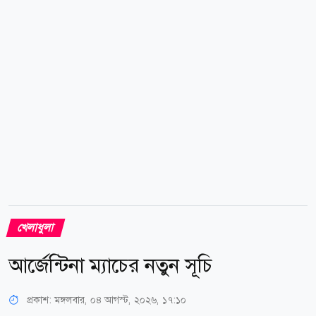
নটিংহ্যামশায়ার। গত জুন মাসে ইংল্যান্ডের নাগরিকত্ব
পেয়েছেন আমির। ফলে তিনি এখন ইংল্যান্ডের লিগে দেশীয়
ক্রিকেটারের তালিকায় রয়েছেন। দ্য হান্ড্রেড প্রতিযোগিতায়
ট্রেন্ট রকেটস দলে...
খেলাধুলা
আর্জেন্টিনা ম্যাচের নতুন সূচি
প্রকাশ:
মঙ্গলবার, ০৪ আগস্ট, ২০২৬, ১৭:১০