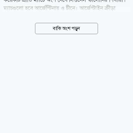
ম্যাচগুলো হবে আর্জেন্টিনায় ও চীনে। আর্জেন্টাইন ক্রীড়া
সাংবাদিক মার্তিন আরেভালো এক প্রতিবেদনে এই তথ্য নিশ্চিত
করেছেন। আরেভালোর সূত্রে মুন্দো আলবিসেলেস্তোর
বাকি অংশ পড়ুন
প্রতিবেদন, ফিফার প্রীতি ম্যাচের সূচিতে সেপ্টেম্বর ও
অক্টোবরের মধ্যে আর্জেন্টিনা দল মোট তিনটি ম্যাচ খেলবে।
এর মধ্যে একটি ম্যাচ হবে আর্জেন্টিনার নিজেদের মাটিতে, আর
বাকি দুটি হবে চীনে। আন্তর্জাতিক বিরতিতে এই ব্যস্ততা
অব্যাহত থাকবে বছরের শেষভাগ পর্যন্ত। আগামী নভেম্বর
মাসের বিরতিতেও কয়েকটি প্রীতি ম্যাচ খেলার কথা রয়েছে
আলবিসেলেস্তেদের। তবে নভেম্বরের সেই ম্যাচগুলোতে
আর্জেন্টিনার প্রতিপক্ষ কারা হতে যাচ্ছে, সে বিষয়ে...