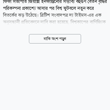
ফিফা সভাপতি জিয়ান্নি ইনফান্তিনোর সম্ভাব্য বহুগুণ বেতন বৃদ্ধির
পরিকল্পনা প্রকাশ্যে আসার পর বিশ্ব ফুটবলে নতুন করে
বিতর্কের ঝড় উঠেছে। ব্রিটিশ সংবাদপত্র দ্য টাইমস-এর এক
অনুসন্ধানী প্রতিবেদনে দাবি করা হয়েছে, বিশ্বকাপের বাণিজ্যিক
কার্যক্রম একটি নতুন বেসরকারি প্রতিষ্ঠানের অধীনে নেওয়ার
পরিকল্পনা বাস্তবায়িত হলে ইনফান্তিনো বছরে প্রায় ৩ কোটি
বাকি অংশ পড়ুন
ইউরো (প্রায় ৩ কোটি ৪৩ লাখ ডলার) বেতন পেতেন। এর সঙ্গে
থাকত বাণিজ্যিক সাফল্যের ওপর নির্ভরশীল অতিরিক্ত
বোনাসও। মিররের প্রতিবেদন। বর্তমানে ফিফা সভাপতির
হিসেবে ইনফান্তিনোর বার্ষিক বেতন প্রায় ৩০ লাখ ইউরো।
অর্থাৎ নতুন পরিকল্পনা কার্যকর হলে তার আয় প্রায় ১০ গুণ
বেড়ে যেত। প্রতিবেদনে বলা হয়েছে, ফিফা ফরওয়ার্ড
এন্টারপ্রাইজ নামে একটি নতুন বাণিজ্যিক সহযোগী প্রতিষ্ঠান
গঠনের পরিকল্পনা ছিল। এই প্রতিষ্ঠান...