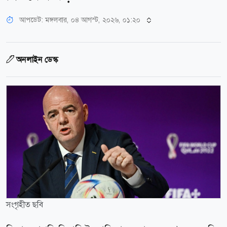
আপডেট: মঙ্গলবার, ০৪ আগস্ট, ২০২৬, ০১:২০
অনলাইন ডেস্ক
সংগৃহীত ছবি