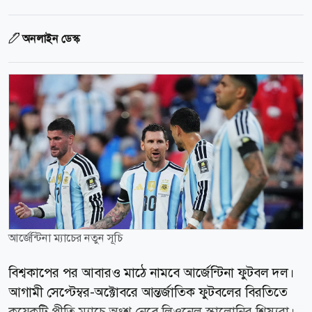
অনলাইন ডেস্ক
আর্জেন্টিনা ম্যাচের নতুন সূচি
বিশ্বকাপের পর আবারও মাঠে নামবে আর্জেন্টিনা ফুটবল দল।
আগামী সেপ্টেম্বর-অক্টোবরে আন্তর্জাতিক ফুটবলের বিরতিতে
কয়েকটি প্রীতি ম্যাচে অংশ নেবে লিওনেল স্কালোনির শিষ্যরা।