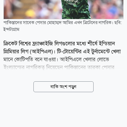
পাকিস্তানের সাবেক পেসার মোহাম্মদ আমির এখন ব্রিটেনের নাগরিক। ছবি:
ইন্সটাগ্রাম
ক্রিকেট বিশ্বের ফ্র্যাঞ্চাইজি লিগগুলোর মধ্যে শীর্ষে ইন্ডিয়ান
প্রিমিয়ার লিগ (আইপিএল)। টি-টোয়েন্টির এই টুর্নামেন্টে খেলা
মানে কোটিপতি বনে যাওয়া। আইপিএলে খেলার লোভে
ইংল্যান্ডের নাগরিকত্ব নিয়েছেন পাকিস্তানের তারকা পেসার
মোহাম্মদ আমির। সেটা করতে গিয়ে বিপাকে পড়েছেন তিনি।
এখন পাকিস্তান সুপার লিগে (পিএসএল) তার খেলা নিয়ে সংশয়
বাকি অংশ পড়ুন
তৈরি হয়েছে। আইপিএলে খেলার যোগ্যতা পেয়েছেন আমির।
নিলামে ডাক পাবেন কি না তা সময়ই বলে দেবে। কিন্তু সেই
লোভ করতে গিয়ে হিতের বিপরীত হয়ে গেল আমিরের?
ইংল্যান্ডের নাগরিকত্ব নেওয়ার বিষয়টি নিজেই জানিয়েছিলেন
আমির। চলতি বছর ভাইটালিটি ব্লাস্টে তাকে সই করিয়েছে