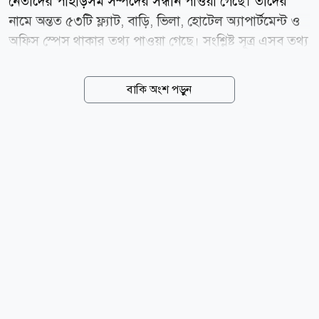
নেতাদের পাহাড়সম সম্পদের সন্ধান পাওয়া গেছে। তাঁদের
নামে অন্তত ৫৩টি ফ্ল্যাট, বাড়ি, ভিলা, হোটেল অ্যাপার্টমেন্ট ও
অফিস স্পেস থাকার তথ্য পাওয়া গেছে। সংশ্লিষ্ট সূত্র এসব তথ্য
দিয়ে বলেছেন, বুর্জ খলিফা, মারশা দুবাই, ওয়াদি আল সাফা ও
কৃত্রিম দ্বীপ পাম জুমেরায় তাঁরা গড়ে তুলেছেন বিলাসবহুল
বাকি অংশ পড়ুন
সম্পদের সাম্রাজ্য। আর এসব করেছেন অর্থ পাচারের মাধ্যমে।
দুবাইয়ে আলীগ নেতাদের সাম্রাজ্য২০২৩ সালের ৩ এপ্রিল
গোল্ডেন ভিসার সুবিধায় দুবাইয়ে অর্থ পাচারের অভিযোগ
অনুসন্ধানে একটি কমিটি গঠন করে দুর্নীতি দমন কমিশন
(দুদক)। অনুসন্ধান কমিটির প্রথম টিম লিডার করা হয় ও
সংস্থাটির উপপরিচালক রামপ্রসাদ মন্ডলকে। পরে তাঁকে
গোপালগঞ্জে বদলি করা হয়। তিনি জানান, দুবাইয়ে
পাচারকারীদের তথ্য সংগ্রহে পররাষ্ট্র মন্ত্রণালয়ের মাধ্যমে চিঠি...