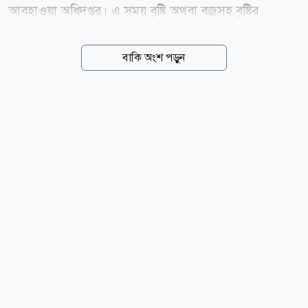
আবহাওয়া অধিদপ্তর। এ সময় বৃষ্টি অথবা বজ্রসহ বৃষ্টির
সম্ভাবনাও রয়েছে। আজ সন্ধ্যা ৬টা পর্যন্ত আবহাওয়া
অধিদপ্তরের দেশের অভ্যন্তরীণ নদীবন্দরগুলোর জন্য দেওয়া
বাকি অংশ পড়ুন
সর্বশেষ পূর্বাভাসে এ তথ্য জানানো হয়েছে। আবহাওয়াবিদ
কাজী জেবুন্নেছা স্বাক্ষরিত পূর্বাভাসে বলা হয়েছে- পাবনা, ঢাকা,
ফরিদপুর, কুষ্টিয়া, যশোর, খুলনা, বরিশাল, পটুয়াখালী,
নোয়াখালী, কুমিল্লা, চট্টগ্রাম এবং কক্সবাজার অঞ্চলের ওপর
দিয়ে দক্ষিণ অথবা দক্ষিণ-পূর্ব দিক থেকে ঘণ্টায় ৪৫-৬০
কিলোমিটার বেগে অস্থায়ীভাবে দমকা অথবা ঝোড়ো হাওয়া
বয়ে যেতে পারে। একই সঙ্গে বৃষ্টি অথবা বজ্রবৃষ্টি হতে পারে।
তাই এসব এলাকার নদীবন্দরকে ১ নম্বর সতর্কসংকেত দেখাতে
বলা হয়েছে।...