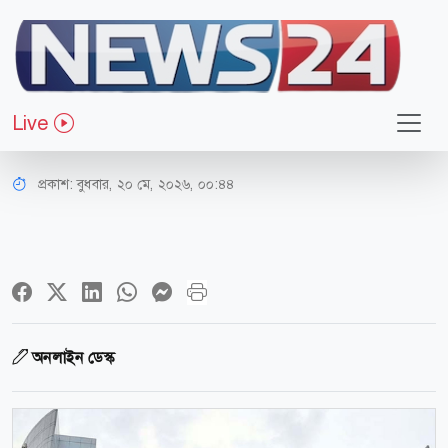
জাতীয়
বিএনপিসহ ২৩ দলকে সময় বেধে দিল
Live
ইসি
প্রকাশ:
বুধবার, ২০ মে, ২০২৬, ০০:৪৪
অনলাইন ডেস্ক