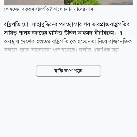
কে হচ্ছেন ২৩তম রাষ্ট্রপতি? আলোচনায় যাদের নাম
রাষ্ট্রপতি মো. সাহাবুদ্দিনের পদত্যাগের পর ভারপ্রাপ্ত রাষ্ট্রপতির
দায়িত্ব পালন করছেন হাফিজ উদ্দিন আহমদ বীরবিক্রম। এ
অবস্থায় দেশের ২৩তম রাষ্ট্রপতি কে হচ্ছেনতা নিয়ে রাজনৈতিক
অঙ্গনে জোর আলোচনা শুরু হয়েছে। দলীয় একাধিক সূত্র
জানিয়েছে, রাষ্ট্রপতি পদে সম্ভাব্য প্রার্থীদের একটি তালিকা
ইতোমধ্যে প্রধানমন্ত্রীর কাছে পৌঁছেছে। তাঁদের শিক্ষাগত
বাকি অংশ পড়ুন
যোগ্যতা, সাংগঠনিক অভিজ্ঞতা, প্রশাসনিক দক্ষতা এবং
কর্মজীবনের বিভিন্ন দিক পর্যালোচনা করা হচ্ছে। যোগ্যতা ও
গ্রহণযোগ্যতার ভিত্তিতেই চূড়ান্ত সিদ্ধান্ত নেওয়া হতে পারে।
বিএনপির বিভিন্ন সূত্রের দাবি, আলোচনায় থাকা নামগুলোর
মধ্যে রয়েছেন ভারপ্রাপ্ত রাষ্ট্রপতি হাফিজ উদ্দিন আহমদ,
মহাসচিব ও স্থানীয় সরকারমন্ত্রী মির্জা ফখরুল ইসলাম
আলমগীর, ড. খন্দকার মোশাররফ হোসেন, ড. আবদুল মঈন
খান, সেলিমা রহমান, নজরুল ইসলাম খান, গয়েশ্বর...