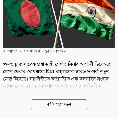
বাংলাদেশ-ভারত সম্পর্কে নতুন টানাপোড়েন
ক্ষমতাচ্যুত সাবেক প্রধানমন্ত্রী শেখ হাসিনার আগামী ডিসেম্বরে
দেশে ফেরার ঘোষণাকে ঘিরে বাংলাদেশ-ভারত সম্পর্ক নতুন
মোড় নিয়েছে। নয়াদিল্লিতে আয়োজিত এক অনলাইন সংবাদ
সম্মেলনে দেওয়া এ ঘোষণার পর দুই দেশের কূটনৈতিক
সম্পর্কে নতুন করে উত্তেজনা তৈরি হয়েছে। আন্তর্জাতিক
সাময়িকী দ্য ডিপ্লোম্যাট-এর এক বিশ্লেষণে বলা হয়েছে, এ
বাকি অংশ পড়ুন
ঘোষণার প্রভাব দুই দেশের কূটনৈতিক সম্পর্কের পাশাপাশি গঙ্গা
ও তিস্তা পানিবণ্টন ইস্যু এবং আঞ্চলিক ভূরাজনীতিতেও পড়তে