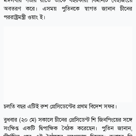
মঙ্গলবার গভীর রাতে তাকে বহরকারী বিমানটি বেইজিংয়ে
অবতরণ করে। এসময় পুতিনকে স্বাগত জানান চীনের
পররাষ্ট্রমন্ত্রী ওয়াং ই।
চলতি বছর এটিই রুশ প্রেসিডেন্টের প্রথম বিদেশ সফর।
বুধবার (২০ মে) সকালে চীনের প্রেসিডেন্ট শি জিনপিংয়ের সঙ্গে
সংক্ষিপ্ত একটি দ্বিপাক্ষিক বৈঠক করেছেন। পুতিন জানান,