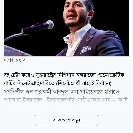
সংগৃহীত ছবি
বহু চেষ্টা করেও যুক্তরাষ্ট্রের মিশিগান অঙ্গরাজ্যে ডেমোক্রেটিক
পার্টির সিনেট প্রাইমারিতে (সিনেটপ্রার্থী বাছাই নির্বাচন)
প্রগতিশীল জনস্বাস্থ্যকর্মী আবদুল আল-সাইয়েদকে হারাতে
পারল না ইসরায়েল। ইসরায়েলপন্থি গোষ্ঠীগুলোর প্রায় ৬ কোটি
ডলারেরও (৬০ মিলিয়ন) বেশি নির্বাচনি প্রচারণার খরচকে বুড়ো
আঙুল দেখিয়ে ঐতিহাসিক মনোনয়ন লাভ করেছেন আল-
বাকি অংশ পড়ুন
সাইয়েদ। বুধবার (০৫ আগস্ট) বিভিন্ন সংবাদমাধ্যমের