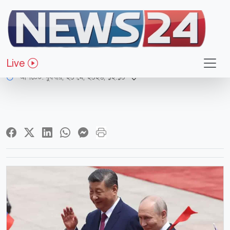
আন্তর্জাতিক
শি জিনপিংকে ‘প্রিয় বন্ধু’ বললেন পুতিন
Live
আপডেট: বুধবার, ২০ মে, ২০২৬, ১২:১০