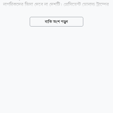
নাগরিকদের ভিসা দেবে না দেশটি। প্রেসিডেন্ট ডোনাল্ড ট্রাম্পের
প্রশাসন ইহুদি সম্প্রদায়ের নিরাপত্তা জোরদারে নতুন এই কঠোর
ভিসানীতির ঘোষণা দিয়েছে। মার্কিন পররাষ্ট্রমন্ত্রী মার্কো রুবিও
বাকি অংশ পড়ুন
এ ঘোষণা দিয়ে বলেন, ট্রাম্প প্রশাসন ইহুদি সম্প্রদায়ের
নিরাপত্তার প্রশ্নে কোনো ধরনের আপস করবে না। এক ভিডিও
বার্তায় রুবিও বলেন, যারা ইহুদিবিদ্বেষ ছড়ায় বা সহিংসতাকে
উৎসাহিত করে, তাদের জন্য যুক্তরাষ্ট্রের দরজা বন্ধ থাকবে।
তার বক্তব্যের পর সম্প্রতি সামাজিক যোগাযোগমাধ্যম এক্স-এ
(সাবেক টুইটার) একটি পোস্টে দাবি করা হয়, ইসরায়েলের
সমালোচনা করলে যুক্তরাষ্ট্রের ভিসা দেওয়া হবে নাএমন মন্তব্য
করেছেন মার্কো রুবিও। এই পোস্টের...