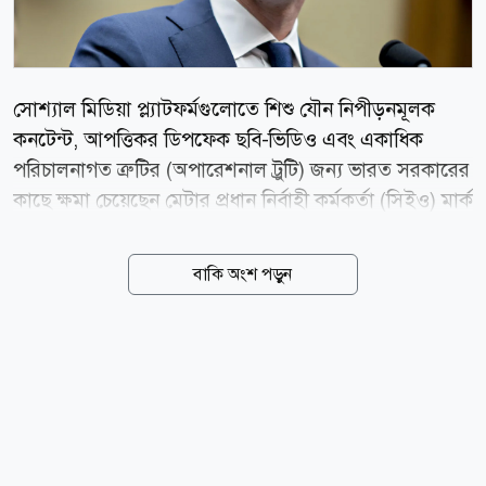
সোশ্যাল মিডিয়া প্ল্যাটফর্মগুলোতে শিশু যৌন নিপীড়নমূলক
কনটেন্ট, আপত্তিকর ডিপফেক ছবি-ভিডিও এবং একাধিক
পরিচালনাগত ত্রুটির (অপারেশনাল ট্রুটি) জন্য ভারত সরকারের
কাছে ক্ষমা চেয়েছেন মেটার প্রধান নির্বাহী কর্মকর্তা (সিইও) মার্ক
জাকারবার্গ। আজ বুধবার (০৫ আগস্ট) ভারতীয় সংবাদমাধ্যম
এনডিটিভির এক বিশেষ প্রতিবেদনে এই তথ্য জানানো হয়।
বাকি অংশ পড়ুন
সম্প্রতি ভারতের প্রধানমন্ত্রী নরেন্দ্র মোদির একটি ভিডিও
ফেসবুক থেকে সাময়িকভাবে সরিয়ে নেয় প্রযুক্তি প্রতিষ্ঠান মেটা।
এই ঘটনার পর তীব্র প্রতিক্রিয়া জানায় ভারত সরকার এবং
মেটার শীর্ষ কর্মকর্তাদের তলব করা হয়। উদ্ভূত পরিস্থিতিতে
মেটার একটি উচ্চপর্যায়ের বৈশ্বিক প্রতিনিধিদল ভারতের
তথ্যপ্রযুক্তি (আইটি) মন্ত্রী অশ্বিনী বৈষ্ণবের সঙ্গে জরুরি বৈঠকে
মিলিত হয়। সংশ্লিষ্ট কূটনৈতিক ও আইটি মন্ত্রণালয় সূত্রে জানা