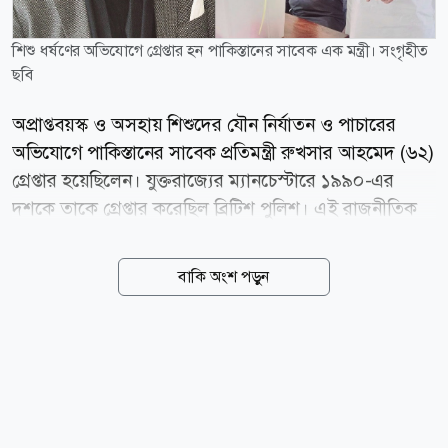
শিশু ধর্ষণের অভিযোগে গ্রেপ্তার হন পাকিস্তানের সাবেক এক মন্ত্রী। সংগৃহীত
ছবি
অপ্রাপ্তবয়স্ক ও অসহায় শিশুদের যৌন নির্যাতন ও পাচারের
অভিযোগে পাকিস্তানের সাবেক প্রতিমন্ত্রী রুখসার আহমেদ (৬২)
গ্রেপ্তার হয়েছিলেন। যুক্তরাজ্যের ম্যানচেস্টারে ১৯৯০-এর
দশকে তাকে গ্রেপ্তার করেছিল ব্রিটিশ পুলিশ। এই রাজনীতিক
দেশটির ক্ষমতাসীন দল পাকিস্তান মুসলিম লীগ-নওয়াজের
(পিএমএল-এন) রাজনীতিতে জড়িত ছিলেন। তিনি পাকিস্তানের
বাকি অংশ পড়ুন
প্রধানমন্ত্রী শাহবাজ শরিফের দল থেকে গত সপ্তাহে আজাদ জম্মু
ও কাশ্মীরের আইনসভার সদস্য (এমপি) হিসেবে পুনঃনির্বাচিত
হয়েছেন। আজ বুধবার (৫ আগস্ট) ব্রিটিশ সংবাদমাধ্যম দ্য
গার্ডিয়ানের প্রকাশ করা প্রতিবেদনে এসব তথ্য উঠে এসেছে।
২০২৪ সালের জুলাই মাসে ম্যানচেস্টার বিমানবন্দর থেকে
গ্রুমিং গ্যাংয়ের অংশ হিসেবে শিশু ধর্ষণ ও মানব পাচারের