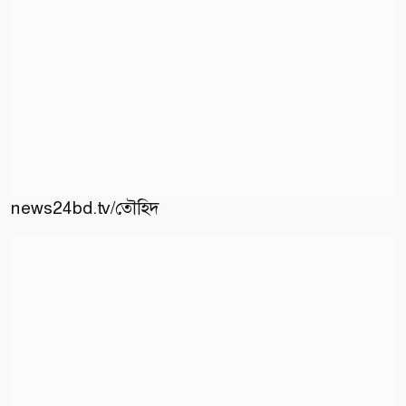
news24bd.tv/তৌহিদ