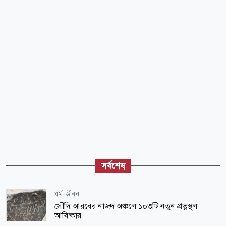
সর্বশেষ
ধর্ম-জীবন
সৌদি আরবের নাজদ অঞ্চলে ১০৩টি নতুন প্রত্নস্থল
আবিষ্কার