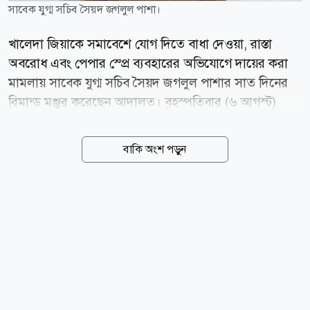
সাবেক যুগ্ম সচিব সৈয়দ জগলুল পাশা।
খালেদা জিয়াকে সমাবেশে যোগ দিতে বাধা দেওয়া, রাস্তা
অবরোধ এবং পেপার স্প্রে ব্যবহারের অভিযোগে দায়ের করা
মামলায় সাবেক যুগ্ম সচিব সৈয়দ জগলুল পাশার সাত দিনের
রিমান্ড মঞ্জুর করেছেন আদালত। বৃহস্পতিবার (৬ আগস্ট)
ঢাকার মেট্রোপলিটন ম্যাজিস্ট্রেট দিদারুল আলম শুনানি শেষে
এ আদেশ দেন। এর আগে, মঙ্গলবার (০৪ আগস্ট) দিবাগত
বাকি অংশ পড়ুন
রাত দেড়টার দিকে জগলুল পাশাকে গ্রেপ্তার করে ঢাকা
মহানগর গোয়েন্দা পুলিশ (ডিবি)। বুধবার (০৫ আগস্ট) তাকে
ঢাকার চিফ মেট্রোপলিটন ম্যাজিস্ট্রেট আদালতে হাজির করা
হলে মামলার তদন্তের স্বার্থে ১০ দিনের রিমান্ড আবেদন করে
পুলিশ। আদালত তাকে কারাগারে পাঠিয়ে রিমান্ড শুনানির জন্য
আজ বৃহস্পতিবার (০৬ আগস্ট) দিন ধার্য করেন। মামলার
অভিযোগে বলা হয়, ২০১৩ সালের ২৮ ডিসেম্বর জগলুল
পাশাসহ এজাহারভুক্ত ১১১ জন এবং অজ্ঞাত আরও ২৫০