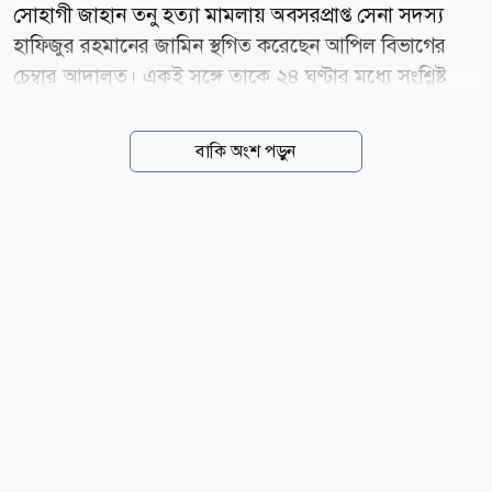
সোহাগী জাহান তনু হত্যা মামলায় অবসরপ্রাপ্ত সেনা সদস্য
হাফিজুর রহমানের জামিন স্থগিত করেছেন আপিল বিভাগের
চেম্বার আদালত। একই সঙ্গে তাকে ২৪ ঘণ্টার মধ্যে সংশ্লিষ্ট
আদালতে আত্মসমর্পণের নির্দেশ দেওয়া হয়েছে। নির্ধারিত
সময়ে আত্মসমর্পণ না করলে হাফিজুর রহমানকে গ্রেপ্তার করতে
বাকি অংশ পড়ুন
নির্দেশ দিয়েছেন আদালত। রাষ্ট্রপক্ষের আবেদনে শুনানির পর
বৃহস্পতিবার (৬ আগস্ট) সন্ধ্যায় এই আদেশ দেন চেম্বার
বিচারপতি মো. রেজাউল হক। গত ২ আগস্ট হাফিজুর
রহমানকে ছয় মাসের অন্তর্বর্তী জামিন দেন হাইকোর্ট। এই
আদেশের পর গত ৪ আগস্ট সন্ধ্যায় কুমিল্লা কেন্দ্রীয় কারাগার
থেকে তার কারামুক্তির খবর আসে গণমাধ্যমে। এরপর
বৃহস্পতিবার হাইকোর্টের জামিন স্থগিত চাওয়ার পাশাপাশি
হাইকোর্টের জামিন আদেশের বিরুদ্ধে আপিলের অনুমতি চেয়ে
আবেদন (লিভ...