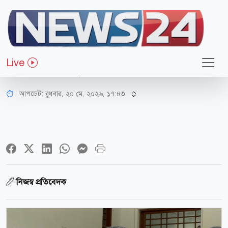
আইন-বিচার
মামলা নিষ্পত্তির আগেই সুপ্রিম কোর্ট
Live
সচিবালয় বিলুপ্ত, হাইকোর্টের বিস্ময়
আপডেট: বুধবার, ২০ মে, ২০২৬, ১৭:৪৩
নিজস্ব প্রতিবেদক