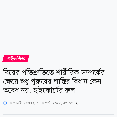
থেকে ৩০০ জন গুলশানে খালেদা জিয়ার বাসভবনের...
আইন-বিচার
বিয়ের প্রতিশ্রুতিতে শারীরিক সম্পর্কের
ক্ষেত্রে শুধু পুরুষের শাস্তির বিধান কেন
অবৈধ নয়: হাইকোর্টের রুল
আপডেট: মঙ্গলবার, ০৪ আগস্ট, ২০২৬, ২৩:০৫