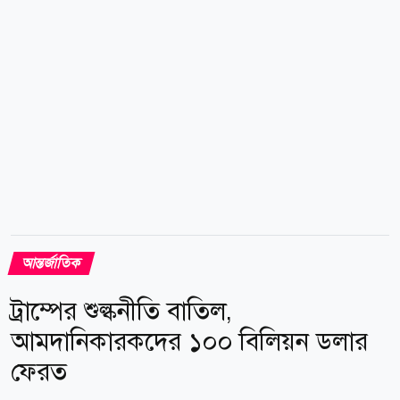
জানায়, সংকটের সমাধানে তারা আলোচনার পথেই এগোতে
চায়। এসসিইএফ-এর মুখপাত্র স নিমরোড রয়টার্সকে বলেন,
তাদের চূড়ান্ত লক্ষ্য বেসামরিক শাসন প্রতিষ্ঠা এবং...
আন্তর্জাতিক
ট্রাম্পের শুল্কনীতি বাতিল,
আমদানিকারকদের ১০০ বিলিয়ন ডলার
ফেরত