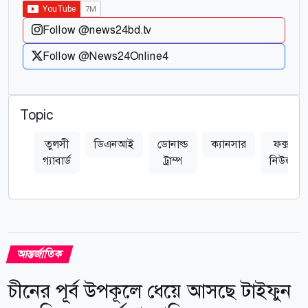
Follow @news24bd.tv
Follow @News24Online4
Topic
তুলসী
ডিএনআই
ডোনাল্ড
ক্যানসার
ফক্স
গ্যাবার্ড
ট্রাম্প
নিউজ
আন্তর্জাতিক
চীনের পূর্ব উপকূলে ধেয়ে আসছে টাইফুন