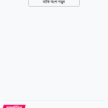
বাকি অংশ পড়ুন
নির্দিষ্ট ধর্মকে লক্ষ্য করে নয়, বরং আদালতের নির্দেশ মেনে
শব্দদূষণ রোধেই এই পদক্ষেপ নেওয়া হয়েছে। সংবাদমাধ্যম
ইন্ডিয়া টুডের প্রতিবেদনে বলা হয়েছে, ক্ষমতায় আসার পর
প্রথম মন্ত্রিসভার বৈঠকেই আদালতের নির্দেশনা অনুযায়ী সব
ধর্মীয় উপাসনালয়ে শব্দদূষণবিষয়ক বিধি বাস্তবায়নের সিদ্ধান্ত
নেয় বিজেপি সরকার। এই বিধি অনুযায়ী, দিনে সর্বোচ্চ ৫৫
ডেসিবেল এবং রাতে সর্বোচ্চ ৪৫ ডেসিবেল মাত্রায় শব্দ ধারণের
অনুমতি রয়েছে। এই আইন...
আন্তর্জাতিক