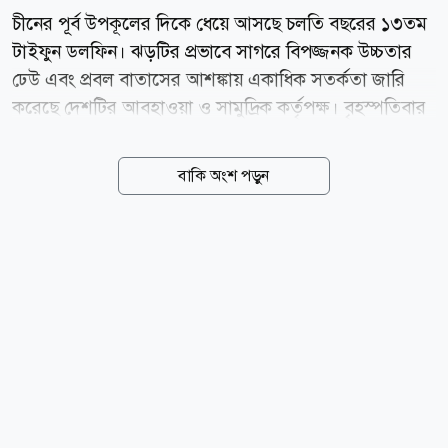
চীনের পূর্ব উপকূলের দিকে ধেয়ে আসছে চলতি বছরের ১৩তম
টাইফুন ডলফিন। ঝড়টির প্রভাবে সাগরে বিপজ্জনক উচ্চতার
ঢেউ এবং প্রবল বাতাসের আশঙ্কায় একাধিক সতর্কতা জারি
করেছে দেশটির আবহাওয়া ও সামুদ্রিক কর্তৃপক্ষ। বৃহস্পতিবার
(৬ আগস্ট) চীনের জাতীয় সামুদ্রিক পরিবেশ পূর্বাভাস কেন্দ্র
(এনএমইএফসি) জানায়, বৃহস্পতিবার থেকে শুক্রবারের মধ্যে
বাকি অংশ পড়ুন
পূর্ব চীন সাগরের পূর্বাংশে ৬ থেকে ১০ মিটার উচ্চতার ঢেউ সৃষ্টি
হতে পারে। এ কারণে গভীর সমুদ্র এলাকায় কমলা সতর্কতা
জারি করা হয়েছে। একই সময়ে চেচিয়াং প্রদেশের উপকূলীয়
জলসীমায় ২ থেকে ৩ মিটার উচ্চতার ঢেউয়ের পূর্বাভাস দিয়ে
উপকূলসংলগ্ন এলাকায় নীল সতর্কতা জারি করা হয়েছে।
এনএমইএফসি ক্ষতিগ্রস্ত সমুদ্র এলাকায় চলাচলকারী
জাহাজগুলোকে সর্বোচ্চ সতর্কতা অবলম্বনের আহ্বান
জানিয়েছে। পাশাপাশি উপকূলীয় কর্তৃপক্ষকে আগাম
প্রতিরোধমূলক...