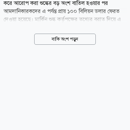
করে আরোপ করা শুল্কের বড় অংশ বাতিল হওয়ার পর
আমদানিকারকদের এ পর্যন্ত প্রায় ১০০ বিলিয়ন ডলার ফেরত
দেওয়া হয়েছে। মার্কিন শুল্ক কর্তৃপক্ষের তথ্যের বরাত দিয়ে এ
তথ্য জানিয়েছে কাতারভিত্তিক সংবাদমাধ্যম আল জাজিরা।
প্রতিবেদনে বলা হয়, চলতি বছরের ফেব্রুয়ারিতে যুক্তরাষ্ট্রের
বাকি অংশ পড়ুন
সুপ্রিম কোর্ট ৬-৩ ভোটের রায়ে ট্রাম্প প্রশাসনের শুল্কনীতির
একটি বড় অংশকে অবৈধ ঘোষণা করে। আদালত রায়ে উল্লেখ
করে, জরুরি অর্থনৈতিক ক্ষমতা ব্যবহার করে এত উচ্চ হারে
শুল্ক আরোপের আইনগত ভিত্তি নেই। এ রায়ের ফলে
প্রেসিডেন্টের নির্বাহী ক্ষমতার ব্যবহারও উল্লেখযোগ্যভাবে
সীমিত হয়। রায় ঘোষণার আগে ট্রাম্প প্রশাসন বিভিন্ন দেশের
পণ্যের ওপর আরোপিত শুল্ক থেকে প্রায় ১৬৬ বিলিয়ন ডলার
আদায় করেছিল। পরে নিম্ন আদালতের নির্দেশে যুক্তরাষ্ট্রের...