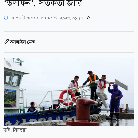
‘ডলফিন’, সতর্কতা জারি
আপডেট: শুক্রবার, ০৭ আগস্ট, ২০২৬, ০১:৫৪
অনলাইন ডেস্ক
ছবি: সিনহুয়া