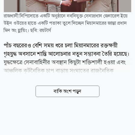
রাজধানী নিপিদোতে একটি অনুষ্ঠানে নবনিযুক্ত সেনাপ্রধান জেনারেল ইয়ে
উইন ওউয়ের হাতে একটি পতাকা তুলে দিচ্ছেন মিয়ানমারের জান্তা প্রধান
মিন অং হ্লায়িং। ছবি: রয়টার্স
পাঁচ বছরেরও বেশি সময় ধরে চলা মিয়ানমারের রক্তক্ষয়ী
গৃহযুদ্ধ অবসানে শান্তি আলোচনার নতুন সম্ভাবনা তৈরি হয়েছে।
যুদ্ধক্ষেত্রে সেনাবাহিনীর অবস্থান কিছুটা শক্তিশালী হওয়া এবং
আঞ্চলিক কূটনৈতিক চাপ বাড়ায় সংঘাতের রাজনৈতিক
সমাধানের পথ খুলতে পারে বলে মনে করছেন বিশ্লেষকরা।
বার্তাসংস্থা রয়টার্সের প্রতিবেদনে বলা হয়েছে, মিয়ানমারের
বাকি অংশ পড়ুন
ছায়া সরকার ও প্রধান জাতিগত সশস্ত্র গোষ্ঠীগুলোর জোট
স্টিয়ারিং কাউন্সিল ফর দ্য ইমার্জেন্স অব আ ফেডারেল
ডেমোক্রেটিক ইউনিয়ন (এসসিইএফ) সম্প্রতি রাজনৈতিক
সংলাপের প্রতি নিজেদের অঙ্গীকার পুনর্ব্যক্ত করেছে। থাইল্যান্ড
ও ফিলিপিন্সের পররাষ্ট্রমন্ত্রীদের সঙ্গে বৈঠকের পর জোটটি