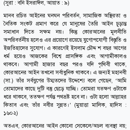
(সুরা : বনি ইসরাঈল, আয়াত : ৯)
মানব রচিত আইনের ঘনঘন পরিবর্তন, সামাজিক অস্থিরতা ও
নৈতিক সংকট প্রমাণ করে যে মানুষের তৈরি আইন চূড়ান্ত
সমাধান দিতে সক্ষম নয়। কিন্তু কোরআনের মূলনীতি
অপরিবর্তনীয় হলেও এর প্রয়োগে রয়েছে যুগোপযোগী বিস্তৃতি ও
ইজতিহাদের সুযোগ। এ কারণেই ইসলাম চৌদ্দ শ বছর আগের
ধর্ম হয়েও আজকের বিশ্বে প্রাসঙ্গিক এবং আগামীকালও
থাকবে। আগামী হাজার বছর পরও যদি পৃথিবী থাকে,
কোরআনের আইন তখনো সর্বাধুনিক থাকবে। এ জন্যই মহানবী
(সা.) তাঁর সর্বযুগের উম্মতদের উদ্দেশ্যে বলে গেছেন, ‘আমি
তোমাদের কাছে দুটি বস্তু ছেড়ে যাচ্ছি। তোমরা যতক্ষণ ওটাকে
ধরে থাকবে, ততক্ষণ পর্যন্ত পথভ্রষ্ট হবে না। ওটা হলো আল্লাহর
কিতাব এবং তাঁর নবীর সুন্নত।’ (মুয়াত্তা মালিক, হাদিস :
১৬০২)
অতএব, কোরআনের আইন কোনো সেকেলে/অচল ব্যবস্থা নয়;