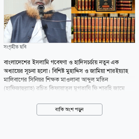
সংগৃহীত ছবি
বাংলাদেশের ইসলামি গবেষণা ও হাদিসচর্চায় নতুন এক
অধ্যায়ের সূচনা হলো। বিশিষ্ট মুহাদ্দিস ও জামিয়া শারইয়্যাহ
মালিবাগের সিনিয়র শিক্ষক মাওলানা আব্দুল মতিন
(হাফিজাহুল্লাহ) রচিত কিফায়াতুল মুগতাযি ফি শারহি জামে
তিরমিজি-এর পূর্ণাঙ্গ ১৭ খণ্ড প্রকাশিত হয়েছে। দীর্ঘ ২৫ বছরের
গবেষণা, অধ্যবসায় ও পাঠদানের অভিজ্ঞতার ভিত্তিতে রচিত
বাকি অংশ পড়ুন
এই আরবি ব্যাখ্যাগ্রন্থকে দেশ-বিদেশের আলেমরা হাদিস
গবেষণায় গুরুত্বপূর্ণ সংযোজন হিসেবে মূল্যায়ন করেছেন।
বুধবার (৫ আগস্ট) রাজধানীর কৃষিবিদ ইনস্টিটিউট