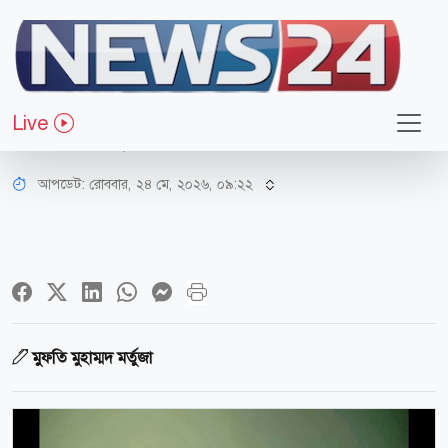
ধর্ম-জীবন
ইসলাম সর্বকালের সর্বাধুনিক ও চিরন্তন
Live
জীবনব্যবস্থা
আপডেট: রোববার, ২৪ মে, ২০২৬, ০৯:২২
মুফতি মুহাম্মদ মর্তুজা