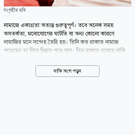
সংগৃহীত ছবি
নামাজে একাগ্রতা অত্যন্ত গুরুত্বপূর্ণ। তবে অনেক সময়
অসতর্কতা, মনোযোগের ঘাটতি বা অন্য কোনো কারণে
নামাজির মনে সন্দেহ তৈরি হয়। তিনি কত রাকাত নামাজ
পড়েছেন তা নিয়ে চিন্তায় পড়ে যান। তিন রাকাত হয়েছে নাকি
চার রাকাত, তা মনে না থাকলে কী করবেনএ বিষয়ে ইসলামে
সুস্পষ্ট নির্দেশনা রয়েছে। রাসুলুল্লাহ (সা.) বলেছেন, তুমি
বাকি অংশ পড়ুন
আল্লাহর ইবাদত করো এমনভাবে, যেন তুমি তাঁকে দেখছ। আর
যদি তুমি তাঁকে দেখতে না পাও, তবে তিনি তোমাকে দেখছেন।
(সহিহ বুখারি, হাদিস : ৫০) নামাজের মধ্যে রাকাত সংখ্যা নিয়ে
সন্দেহ হলে প্রথমে নিজের স্মরণশক্তি দিয়ে চিন্তা করতে হবে।
যদি কোনো একটি সংখ্যার প্রতি প্রবল ধারণা তৈরি হয়, তাহলে
সেটির ওপর ভিত্তি করে নামাজ পূর্ণ করতে হবে। আর যদি
কোনো দিকেই নিশ্চিত ধারণা না হয়, তাহলে কমসংখ্যাকে ধরে
নামাজ শেষ করতে হবে এবং শেষে সাহু সিজদা করতে হবে।