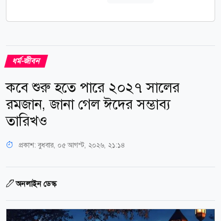
ধর্ম-জীবন
কবে শুরু হতে পারে ২০২৭ সালের
রমজান, জানা গেল ঈদের সম্ভাব্য
তারিখও
প্রকাশ:
বুধবার, ০৫ আগস্ট, ২০২৬, ২১:১৪
অনলাইন ডেস্ক