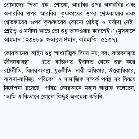
তোমাদের পিতা এক। শোনো, আরবির ওপর অনারবির এবং
অনারবির ওপর আরবির, কৃষ্ণকায়ের ওপর শ্বেতকায়ের এবং
শ্বেতকায়ের ওপর কৃষ্ণকায়ের কোনো শ্রেষ্ঠত্ব ও মর্যাদা নেই।
শ্রেষ্ঠত্ব ও মর্যাদা আছে তো শুধু তাকওয়ার কারণেই।’ (মুসনাদে
আহমাদ : ২৩৪৮৯, শুআবুল ঈমান, বাইহাকি : ৫১৩৭)
কোরআনের আইন শুধু আধ্যাত্মিক বিষয় নয়; বরং বাস্তবসম্মত
জীবনব্যবস্থা । এতে ব্যক্তিগত ইবাদত থেকে শুরু করে
রাষ্ট্রনীতি, বিচারব্যবস্থা, যুদ্ধনীতি, নারী অধিকার, উত্তরাধিকার,
ব্যবসা-বাণিজ্য, পরিবেশ ও সামাজিক সম্পর্ক পর্যন্ত সব বিষয়ে
নির্দেশনা রয়েছে। পবিত্র কোরআনে মহান আল্লাহ বলেছেন,
‘আমি এ কিতাবে কোনো কিছুই অবহেলা করিনি।’