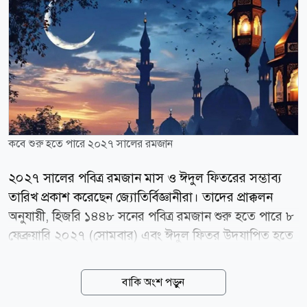
কবে শুরু হতে পারে ২০২৭ সালের রমজান
২০২৭ সালের পবিত্র রমজান মাস ও ঈদুল ফিতরের সম্ভাব্য
তারিখ প্রকাশ করেছেন জ্যোতির্বিজ্ঞানীরা। তাদের প্রাক্কলন
অনুযায়ী, হিজরি ১৪৪৮ সনের পবিত্র রমজান শুরু হতে পারে ৮
ফেব্রুয়ারি ২০২৭ (সোমবার) এবং ঈদুল ফিতর উদযাপিত হতে
পারে ৯ মার্চ (মঙ্গলবার)। মধ্যপ্রাচ্যভিত্তিক সংবাদমাধ্যম জর্ডান
নিউজ এবং সৌদি আরবের হিজরি ক্যালেন্ডার-সংক্রান্ত তথ্যের
বাকি অংশ পড়ুন
ভিত্তিতে এ সম্ভাব্য তারিখ প্রকাশ করা হয়েছে।