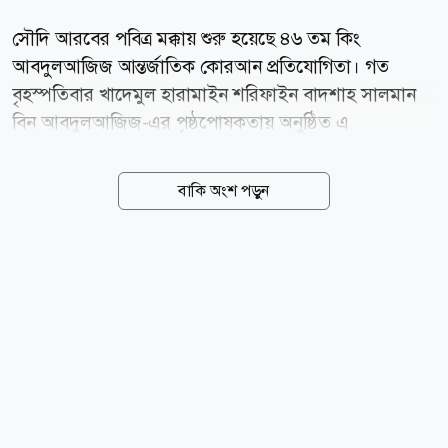
সৌদি আরবের পবিত্র মক্কায় শুরু হয়েছে ৪৬ তম কিং
আবদুলআজিজ আন্তর্জাতিক কোরআন প্রতিযোগিতা। গত
বৃহস্পতিবার খাদেমুল হারামাইন শরিফাইন বাদশাহ সালমান
বিন আবদুলআজিজ-এর পৃষ্ঠপোষকতায় অনুষ্ঠিত এ
প্রতিযোগিতার আয়োজন করেছে সৌদি আরবের
ইসলামবিষয়ক, দাওয়াহ ও দিকনির্দেশনা মন্ত্রণালয়। আগামী
বাকি অংশ পড়ুন
১৯ আগস্ট (৬ রবিউল আউয়াল) পর্যন্ত চলা এ প্রতিযোগিতায়
বিশ্বের পবিত্র কোরআন মুখস্থ, তিলাওয়াত ও তাফসির বিভাগে
১৩৩টি দেশের ৩৩৪ জন নারী ও পুরুষ প্রতিযোগী অংশ
নিচ্ছেন। আয়োজকদের মতে, এটি প্রতিযোগিতার ইতিহাসে
সর্বোচ্চ সংখ্যক অংশগ্রহণ। প্রতিযোগিতার উদ্দেশ্য হলো তরুণ
মুসলিমদের পবিত্র কোরআন মুখস্থ করা, এর অর্থ অনুধাবন ও
তা নিয়ে গভীরভাবে চিন্তা-গবেষণায় উত্সাহিত করা, তাদের
মধ্যে সত্ প্রতিযোগিতার মনোভাব গড়ে তোলা এবং
কোরআনের সেবা ও হাফেজদের সম্মাননায় সৌদি আরবের