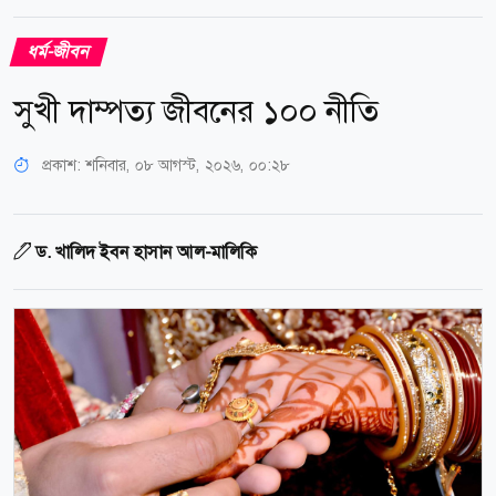
ধর্ম-জীবন
সুখী দাম্পত্য জীবনের ১০০ নীতি
প্রকাশ:
শনিবার, ০৮ আগস্ট, ২০২৬, ০০:২৮
ড. খালিদ ইবন হাসান আল-মালিকি