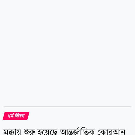
খাবার খাওয়াবে আর তোমার পরিচিত-অপরিচিত সকলকেই
সালাম দেবে। (বুখারি, হাদিস : ১২) এই হাদিস দ্বারা বোঝা
যায়, মানুষকে খাওয়ানো বদ অভ্যাস নয়, বরং মহানবী (সা.)
এই কাজকে ইসলামের শ্রেষ্ঠ আমল হিসেবে চিহ্নিত করেছেন।
হ্যাঁ, প্রতিদিন অন্যকে ভালো খাবার খাওয়ানোর...
ধর্ম-জীবন
মক্কায় শুরু হয়েছে আন্তর্জাতিক কোরআন