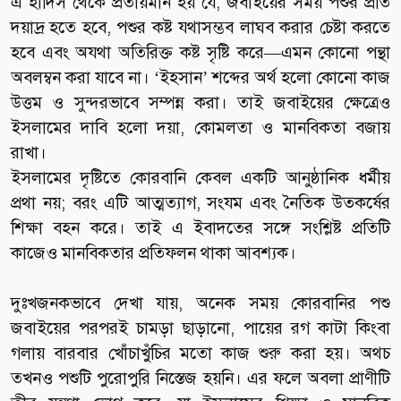
এ হাদিস থেকে প্রতীয়মান হয় যে, জবাইয়ের সময় পশুর প্রতি
দয়াদ্র হতে হবে, পশুর কষ্ট যথাসম্ভব লাঘব করার চেষ্টা করতে
হবে এবং অযথা অতিরিক্ত কষ্ট সৃষ্টি করে—এমন কোনো পন্থা
অবলম্বন করা যাবে না। ‘ইহসান’ শব্দের অর্থ হলো কোনো কাজ
উত্তম ও সুন্দরভাবে সম্পন্ন করা। তাই জবাইয়ের ক্ষেত্রেও
ইসলামের দাবি হলো দয়া, কোমলতা ও মানবিকতা বজায়
রাখা।
ইসলামের দৃষ্টিতে কোরবানি কেবল একটি আনুষ্ঠানিক ধর্মীয়
প্রথা নয়; বরং এটি আত্মত্যাগ, সংযম এবং নৈতিক উত্কর্ষের
শিক্ষা বহন করে। তাই এ ইবাদতের সঙ্গে সংশ্লিষ্ট প্রতিটি
কাজেও মানবিকতার প্রতিফলন থাকা আবশ্যক।
দুঃখজনকভাবে দেখা যায়, অনেক সময় কোরবানির পশু
জবাইয়ের পরপরই চামড়া ছাড়ানো, পায়ের রগ কাটা কিংবা
গলায় বারবার খোঁচাখুঁচির মতো কাজ শুরু করা হয়। অথচ
তখনও পশুটি পুরোপুরি নিস্তেজ হয়নি। এর ফলে অবলা প্রাণীটি