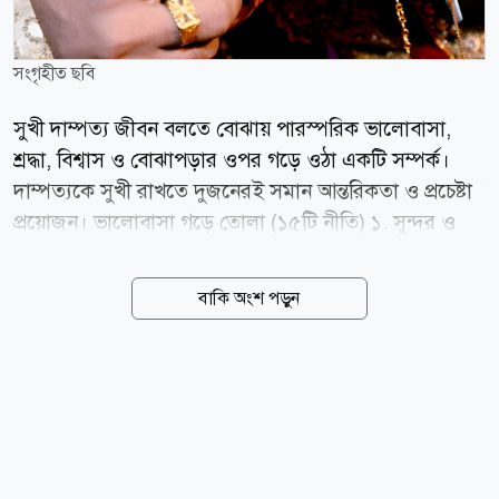
সংগৃহীত ছবি
সুখী দাম্পত্য জীবন বলতে বোঝায় পারস্পরিক ভালোবাসা,
শ্রদ্ধা, বিশ্বাস ও বোঝাপড়ার ওপর গড়ে ওঠা একটি সম্পর্ক।
দাম্পত্যকে সুখী রাখতে দুজনেরই সমান আন্তরিকতা ও প্রচেষ্টা
প্রয়োজন। ভালোবাসা গড়ে তোলা (১৫টি নীতি) ১. সুন্দর ও
মধুর কথা হূদয় জয়ের চাবিকাঠি। ২. প্রতিদিনের একটি হাসি
ভালোবাসাকে নবায়ন করে। ৩. উপহার ছোট হলেও তার প্রভাব
বাকি অংশ পড়ুন
অনেক বড়। ৪. জীবনসঙ্গীর প্রশংসা পারস্পরিক ভালোবাসা
বৃদ্ধি করে। ৫. স্বামী বা স্ত্রীর জন্য দোয়া করা ভালোবাসাকে দৃঢ়
করে। ৬. জীবনসঙ্গীর সামনে নিজের পরিচ্ছন্ন ও সুন্দর
উপস্থাপন আকর্ষণ বাড়ায়। ৭. প্রতিদিন কিছু নির্দিষ্ট সময় একান্তে
কাটানো সম্পর্ক গভীর করে। ৮. সুন্দর স্মৃতিগুলো স্মরণ করলে
সম্পর্কের উষ্ণতা ফিরে আসে। ৯. কোমল ও ভদ্র রসিকতা দূরত্ব