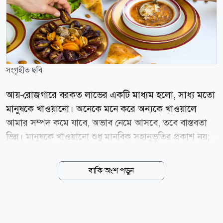
সংগৃহীত ছবি
আয়-রোজগারে বরকত লাভের একটি মাধ্যম হলো, সাধ্য মতো
মানুষকে খাওয়ানো। অনেকে মনে করে অন্যকে খাওয়ালে
আমার সম্পদ কমে যাবে, অভাব নেমে আসবে, তবে বাস্তবতা
ভিন্ন। মানুষকে খাওয়ানো শুধু মানবিক সহানুভূতির প্রকাশ নয়;
বরং আল্লাহর সন্তুষ্টি অর্জনের এক অনন্য পথ। কোরআন-হাদিসে
মানুষকে খাওয়ানোর যে ফজিলত বর্ণিত হয়েছে, তা পাঠ করলে
বাকি অংশ পড়ুন
মনে হয় এই একটি আমলের মধ্যে দুনিয়া ও আখেরাতের বহু
কল্যাণ নিহিত। হাদিস শরীফে ইরশাদ হয়েছে, একবার এক
ব্যক্তি রাসুল (সা.)-এর কাছে জিজ্ঞেস করেন, ইসলামের কোন
কাজটি সবচেয়ে উত্তম? উত্তরে তিনি বলেন, তুমি মানুষকে