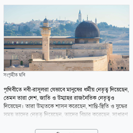
সংগৃহীত ছবি
পৃথিবীতে নবী-রাসূলরা যেভাবে মানুষের ধর্মীয় নেতৃত্ব দিয়েছেন,
তেমন তারা দেশ, জাতি ও উম্মাহর রাজনৈতিক নেতৃত্বও
দিয়েছেন। তারা উম্মতকে শাসন করেছেন, শান্তি-স্থিতি ও যুদ্ধের
সময় তাদের নেতৃত্ব দিয়েছেন, তাদের বিচার করেছেন, সাধারণ
মানুষের কল্যাণ নিশ্চিত করেছেন। এর সবই তারা করেছেন
আল্লাহর আনুগত্যের ভেতর থেকে। সুতরাং এসব কাজে নবী-