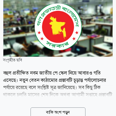
সংগৃহীত ছবি
বহুল প্রতীক্ষিত নবম জাতীয় পে স্কেল নিয়ে আবারও গতি
এসেছে। নতুন বেতন কাঠামোর প্রস্তাবটি চূড়ান্ত পর্যালোচনার
পর্যায়ে রয়েছে বলে সংশ্লিষ্ট সূত্র জানিয়েছে। সব কিছু ঠিক
থাকলে চলতি মাসের শেষ দিকে অথবা আগামী সপ্তাহে প্রস্তাবটি
মন্ত্রিসভার বৈঠকে উপস্থাপন করা হতে পারে। অর্থ ও পরিকল্পনা
মন্ত্রণালয়ের সংশ্লিষ্ট সূত্রের দাবি, মন্ত্রিসভায় প্রস্তাবটি অনুমোদন
বাকি অংশ পড়ুন