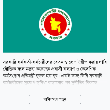
সরকারি কর্মকর্তা-কর্মচারীদের বেতন ও গ্রেড উন্নীত করার দাবি
যৌক্তিক বলে মন্তব্য করেছেন প্রবাসী কল্যাণ ও বৈদেশিক
কর্মসংস্থান প্রতিমন্ত্রী নুরুল হক নুর। একই সঙ্গে তিনি সরকারি
কর্মচারীদের সুযোগ-সুবিধা বাড়ানোর পর দুর্নীতির বিরুদ্ধে
আরো কঠোর অবস্থান নেওয়ার পক্ষে মত দিয়েছেন। শুক্রবার (৭
আগস্ট) বাংলাদেশ সরকারি কর্মকর্তা-কর্মচারী কল্যাণ সমিতি
বাকি অংশ পড়ুন
আয়োজিত আলোচনাসভায় প্রধান অতিথির বক্তব্যে তিনি এসব