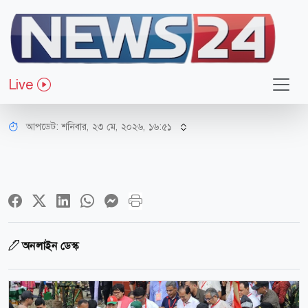
জাতীয়
ত্রিশালে ধরার খাল পুনঃখননের উদ্বোধন
Live
করলেন প্রধানমন্ত্রী
আপডেট: শনিবার, ২৩ মে, ২০২৬, ১৬:৫১
অনলাইন ডেস্ক