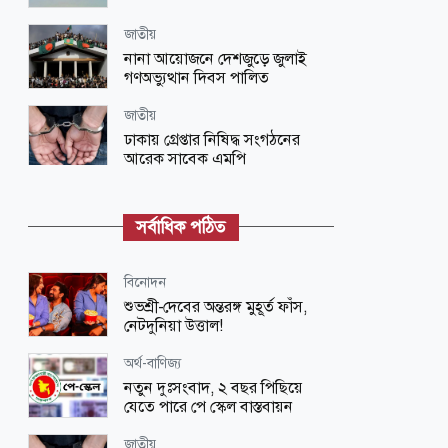
জাতীয়
নানা আয়োজনে দেশজুড়ে জুলাই
গণঅভ্যুত্থান দিবস পালিত
জাতীয়
ঢাকায় গ্রেপ্তার নিষিদ্ধ সংগঠনের
আরেক সাবেক এমপি
জাতীয়
ভারতে দণ্ডপ্রাপ্ত হাসিনাকে কথা বলার
সর্বাধিক পঠিত
সুযোগ দেওয়ায় বাংলাদেশের তীব্র ক্ষোভ
বিনোদন
বিনোদন
‘প্রিয়তমা’ আমার জীবনের আশীর্বাদ:
শুভশ্রী-দেবের অন্তরঙ্গ মুহূর্ত ফাঁস,
ইধিকা পাল
নেটদুনিয়া উত্তাল!
জাতীয়
অর্থ-বাণিজ্য
আকস্মিক বন্যাসহ প্রাকৃতিক দুর্যোগ
নতুন দুঃসংবাদ, ২ বছর পিছিয়ে
মোকাবিলায় সরকারের কার্যক্রম চলমান
যেতে পারে পে স্কেল বাস্তবায়ন
বিজ্ঞান ও প্রযুক্তি
জাতীয়