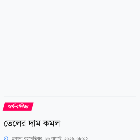
মেয়াদি ট্রেজারি নোটের ইল্ড কমেছে। একই সঙ্গে চাপের মুখে
ছিল মার্কিন ডলার সূচকও। ডলারের দর কমে গেলে অন্যান্য
মুদ্রাধারীদের জন্য ডলারে মূল্য নির্ধারিত...
অর্থ-বাণিজ্য
তেলের দাম কমল
প্রকাশ:
বৃহস্পতিবার, ০৬ আগস্ট, ২০২৬, ০৮:০২