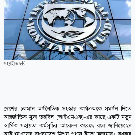
সংগৃহীত ছবি
দেশের চলমান অর্থনৈতিক সংস্কার কার্যক্রমকে সমর্থন দিতে
আন্তর্জাতিক মুদ্রা তহবিল (আইএমএফ)-এর কাছে একটি নতুন
আর্থিক সহায়তা কর্মসূচির আবেদন করেছে বলে জানিয়েছেন
আইএমএফের বাংলাদেশ মিশন প্রধান ইভো ক্রজনার। বুধবার