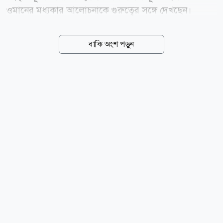
ওমানের মধ্যকার আলোচনাকে গুরুত্বের সঙ্গে দেখছেন।
বিশ্লেষকদের মতে, এই কূটনৈতিক আলোচনা গত পাঁচ মাস
ধরে চলা মধ্যপ্রাচ্যের সংঘাত বন্ধ করতে এবং কৌশলগতভাবে
বাকি অংশ পড়ুন
গুরুত্বপূর্ণ হরমুজ প্রণালীর অবরোধ দূর করতে একটি যুক্তরাষ্ট্র-
ইরান শান্তি চুক্তির পথ প্রশস্ত করতে পারে। এই সম্ভাবনার
ফলেই তেলের বাজারে নিম্নমুখী প্রবণতা দেখা গেছে। জিএমটি
সময় অনুযায়ী আজ রাত ১২:২৪ মিনিটে তেলের বাজার
বিশ্লেষণে দেখা যায়: জিএমটি ০০:২৪ পর্যন্ত ব্রেন্ট ক্রুড ফিউচার
৩৭ সেন্ট বা ০.৫ শতাংশ কমে ব্যারেল প্রতি ৭৯.০৮ ডলারে
লেনদেন হয়েছে। ইউএস ওয়েস্ট টেক্সাস ইন্টারমিডিয়েট
(ডব্লিউটিআই) ক্রুড ফিউচার ৫৩ সেন্ট বা ০.৭ শতাংশ কমে
ব্যারেল...