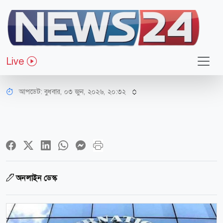
অর্থ-বাণিজ্য
আইএমএফের কাছে অর্থ সহায়তা চাইলো
Live
বাংলাদেশ
আপডেট: বুধবার, ০৩ জুন, ২০২৬, ২০:৩২
অনলাইন ডেস্ক