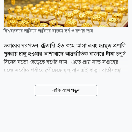
বিশ্ববাজারে লাফিয়ে লাফিয়ে বাড়ছে স্বর্ণ ও রুপার দাম
ডলারের দরপতন, ট্রেজারি ইল্ড কমে আসা এবং হরমুজ প্রণালি
পুনরায় চালু হওয়ার আশাবাদে আন্তর্জাতিক বাজারে টানা চতুর্থ
দিনের মতো বেড়েছে স্বর্ণের দাম। এতে প্রায় সাত সপ্তাহের
মধ্যে সর্বোচ্চ পর্যায়ে পৌঁছেছে মূল্যবান এই ধাতু। বার্তাসংস্থা
রয়টার্সের প্রতিবেদনে বলা হয়েছে, বৃহস্পতিবার (৬ আগস্ট)
স্পট মার্কেটে স্বর্ণের দাম ১ শতাংশ বেড়ে প্রতি আউন্স ৪ হাজার
বাকি অংশ পড়ুন
২৮৫ দশমিক ৬৯ ডলারে দাঁড়িয়েছে, যা ১৮ জুনের পর
সর্বোচ্চ। এর আগের দিন স্বর্ণের দাম ফেব্রুয়ারির পর সবচেয়ে
বড় দৈনিক উল্লম্ফন দেখেছিল। একই সময়ে মার্কিন স্বর্ণের
ফিউচার শূন্য দশমিক ৯ শতাংশ বেড়ে প্রতি আউন্স ৪ হাজার
৩৪৫ দশমিক ৫০ ডলারে পৌঁছেছে। এদিন মার্কিন ১০ বছর