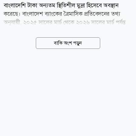
বাংলাদেশি টাকা অন্যতম স্থিতিশীল মুদ্রা হিসেবে অবস্থান
করেছে। বাংলাদেশ ব্যাংকের ত্রৈমাসিক প্রতিবেদনের তথ্য
অনুযায়ী, ২০২৫ সালের মার্চ থেকে ২০২৬ সালের মার্চ পর্যন্ত
মার্কিন ডলারের বিপরীতে টাকার অবমূল্যায়ন হয়েছে মাত্র ০
দশমিক ৫৯ শতাংশ। এ সময়ে বাংলাদেশের চেয়ে সামান্য
বাকি অংশ পড়ুন
ভালো করেছে শুধু কম্বোডিয়ার মুদ্রা, যার অবমূল্যায়ন হয়েছে ০
দশমিক ৪৪ শতাংশ। তুলনীয় দেশগুলোর মধ্যে ভারতের রুপির
অবমূল্যায়ন হয়েছে ৮ দশমিক ৯৪ শতাংশ, শ্রীলঙ্কার রুপি ৫
দশমিক ১১ শতাংশ, ফিলিপাইনের পেসো ৩ দশমিক ৭০
শতাংশ এবং ইন্দোনেশিয়ার রুপিয়াহ ২ দশমিক ৬৭ শতাংশ
কমেছে। বিপরীতে চীনের ইউয়ান ৫ দশমিক ১৪ শতাংশ এবং
পাকিস্তানের রুপি ০ দশমিক ৩৯ শতাংশ শক্তিশালী হয়েছে।
বাংলাদেশ ব্যাংকের কর্মকর্তারা বলছেন, বাজারভিত্তিক বিনিময়
হার ব্যবস্থা চালু এবং...