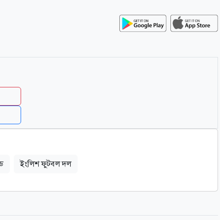
্ড
ইংলিশ ফুটবল দল