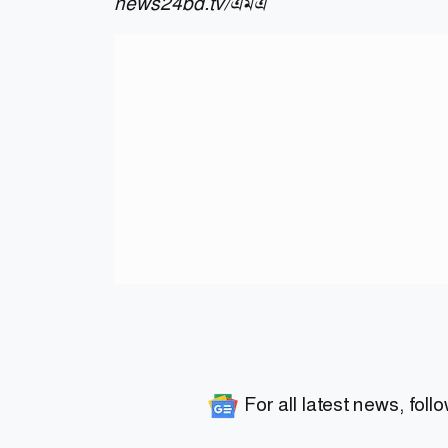
news24bd.tv/এমএ
For all latest news, foll