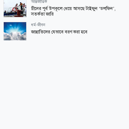
আন্তর্জাতিক
চীনের পূর্ব উপকূলে ধেয়ে আসছে টাইফুন ‘ডলফিন’,
সতর্কতা জারি
ধর্ম-জীবন
জান্নাতিদের যেভাবে বরণ করা হবে
জাতীয়
বাংলাদেশের সঙ্গে সম্পর্কের ধরন ভারতকেই ঠিক করতে
হবে: শামা ওবায়েদ
ধর্ম-জীবন
শরিয়াহভিত্তিক বিনিয়োগ ক্রমেই গুরুত্বপূর্ণ হয়ে উঠছে
ধর্ম-জীবন
মুসলমান হয়ে অপর মুসলমানকে আঘাত করা লজ্জার
ধর্ম-জীবন
সৌদি আরবের নাজদ অঞ্চলে ১০৩টি নতুন প্রত্নস্থল
সর্বাধিক পঠিত