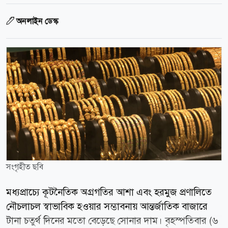
অনলাইন ডেস্ক
সংগৃহীত ছবি
মধ্যপ্রাচ্যে কূটনৈতিক অগ্রগতির আশা এবং হরমুজ প্রণালিতে
নৌচলাচল স্বাভাবিক হওয়ার সম্ভাবনায় আন্তর্জাতিক বাজারে
টানা চতুর্থ দিনের মতো বেড়েছে সোনার দাম। বৃহস্পতিবার (৬