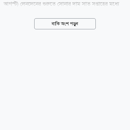
আগস্ট) লেনদেনের শুরুতে সোনার দাম সাত সপ্তাহের মধ্যে
সর্বোচ্চ পর্যায়ে পৌঁছায়। স্পট মার্কেটে প্রতি আউন্স সোনার দাম
শূন্য দশমিক ৫ শতাংশ বেড়ে ৪ হাজার ২৬৫ দশমিক ২২
বাকি অংশ পড়ুন
ডলারে দাঁড়ায়। এর আগে দিনের শুরুতে ১৮ জুনের পর সর্বোচ্চ
দামে পৌঁছায় মূল্যবান এই ধাতু। বুধবারও স্বর্ণের দাম
ফেব্রুয়ারির পর সবচেয়ে বড় একদিনের উত্থান দেখেছিল।
বাজার বিশ্লেষকদের মতে, ইরান ও ওমানের মধ্যে সম্ভাব্য
একটি সমঝোতা এবং মধ্যপ্রাচ্যে চলমান উত্তেজনা কমার আশা
বিনিয়োগকারীদের আস্থা বাড়িয়েছে। এর ফলে তেলের দাম
নিম্নমুখী থাকার সম্ভাবনা তৈরি হয়েছে এবং কেন্দ্রীয়
ব্যাংকগুলোর সুদের হার বাড়ানোর চাপও কমতে...